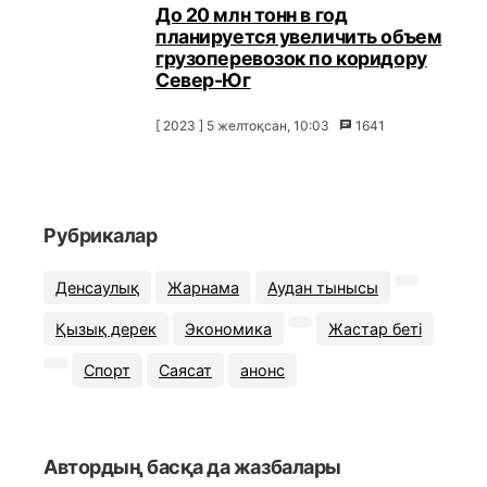
До 20 млн тонн в год
планируется увеличить объем
грузоперевозок по коридору
Север-Юг
[ 2023 ] 5 желтоқсан, 10:03
1641
Рубрикалар
Денсаулық
Жарнама
Аудан тынысы
Қызық дерек
Экономика
Жастар беті
Спорт
Саясат
анонс
Автордың басқа да жазбалары