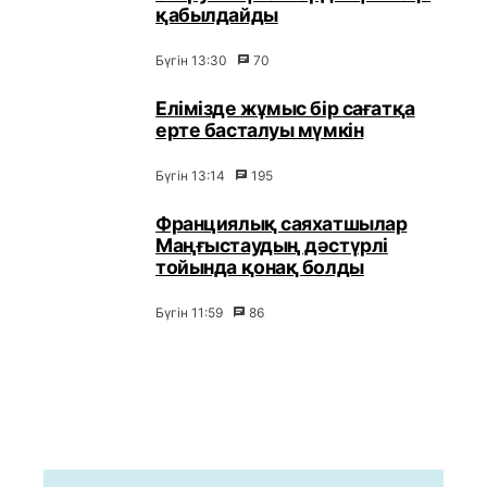
қабылдайды
Бүгін 13:30
70
Елімізде жұмыс бір сағатқа
ерте басталуы мүмкін
Бүгін 13:14
195
Франциялық саяхатшылар
Маңғыстаудың дәстүрлі
тойында қонақ болды
Бүгін 11:59
86