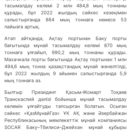
тасымалдау көлемі 2 млн 484,8 мың тоннаны
құрады, бұл 2022 жылдың сәйкес кезеңімен
салыстырғанда 864 мың тоннаға немесе 53
пайызға артық.
Атап айтқанда, Ақтау портынан Баку порты
бағытында мұнай тасымалдау көлемі 870 мың
тоннаға ұлғайып, 990,2 мың тоннаны құрады.
Махачкала порты бағытында Ақтау портынан 1 млн
494,6 мың тонна қазақстандық мұнай жөнелтілді,
бұл 2022 жылдың 9 айымен салыстырғанда 5,9
мың тоннаға аз.
Былтыр Президент Қасым-Жомарт Тоқаев
Транскаспий дәлізі бойынша мұнай тасымалдау
көлемін ұлғайтуды тапсырған болатын. Осыған
сәйкес «ҚазМұнайГаз» ҰК АҚ және Әзербайжан
Республикасының мемлекеттік мұнай компаниясы
SOCAR Баку–Тбилиси–Джейхан мұнай құбыры