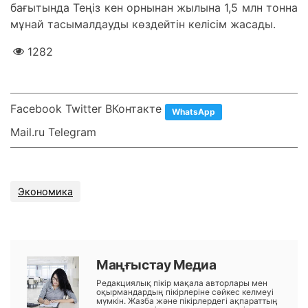
бағытында Теңіз кен орнынан жылына 1,5 млн тонна
мұнай тасымалдауды көздейтін келісім жасады.
1282
Facebook Twitter ВКонтакте
WhatsApp
Mail.ru Telegram
Экономика
Маңғыстау Медиа
Редакциялық пікір мақала авторлары мен
оқырмандардың пікірлеріне сәйкес келмеуі
мүмкін. Жазба және пікірлердегі ақпараттың