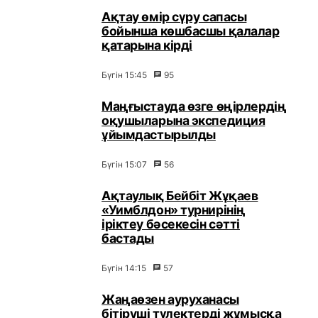
Ақтау өмір сүру сапасы
бойынша көшбасшы қалалар
қатарына кірді
Бүгін 15:45
95
Маңғыстауда өзге өңірлердің
оқушыларына экспедиция
ұйымдастырылды
Бүгін 15:07
56
Ақтаулық Бейбіт Жұқаев
«Уимблдон» турнирінің
іріктеу бәсекесін сәтті
бастады
Бүгін 14:15
57
Жаңаөзен ауруханасы
бітіруші түлектерді жұмысқа