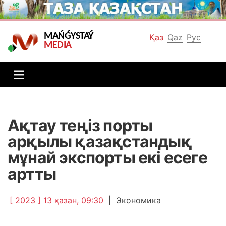
MAŃǴYSTAÝ
Қаз
Qaz
Рус
MEDIA
Ақтау теңіз порты
арқылы қазақстандық
мұнай экспорты екі есеге
артты
[ 2023 ] 13 қазан, 09:30
|
Экономика