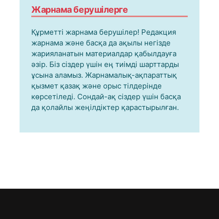
Жарнама берушілерге
Құрметті жарнама берушілер! Редакция
жарнама және басқа да ақылы негізде
жарияланатын материалдар қабылдауға
әзір. Біз сіздер үшін ең тиімді шарттарды
ұсына аламыз. Жарнамалық-ақпараттық
қызмет қазақ және орыс тілдерінде
көрсетіледі. Сондай-ақ сіздер үшін басқа
да қолайлы жеңілдіктер қарастырылған.