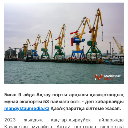
Биыл 9 айда Ақтау порты арқылы қазақстандық
мұнай экспорты 53 пайызға өсті, - деп хабарлайды
mangystaumedia.kz
ҚазАқпаратқа сілтеме жасап.
2023 жылдың қаңтар-қыркүйек айларында
Қазақстан мұнайын Ақтау портынан экспортқа