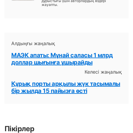
дұрыстығы үшін авторлардың өздері
жауапты.
Алдыңғы жаңалық
МАЭК апаты: Мұнай саласы 1 млрд
доллар шығынға ұшырайды
Келесі жаңалық
Құрық порты арқылы жүк тасымалы
бір жылда 15 пайызға өсті
Пікірлер