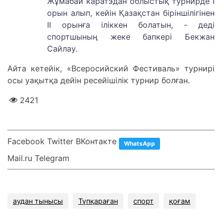
Жұмабай каратэдан облыстық турнирде І
орын алып, кейін Қазақстан біріншілігінен
ІІ орынға іліккен болатын, - деді
спортшының жеке бапкері Бекжан
Сайлау.
Айта кетейік, «Всеросийский Фестиваль» турнирі
осы уақытқа дейін ресейішілік турнир болған.
2421
Facebook Twitter ВКонтакте
WhatsApp
Mail.ru Telegram
аудан тынысы
Түпқараған
спорт
қоғам