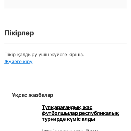
Пікірлер
Пікір қалдыру үшін жүйеге кіріңіз.
Жүйеге кіру
Ұқсас жазбалар
Түпқарағандық жас
футболшылар республикалық
турнирде күміс алды