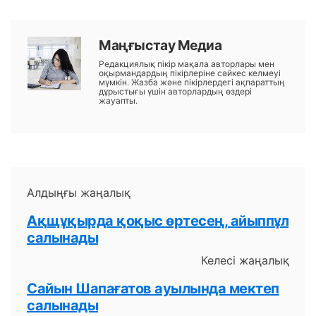
Маңғыстау Медиа
Редакциялық пікір мақала авторлары мен
оқырмандардың пікірлеріне сәйкес келмеуі
мүмкін. Жазба және пікірлердегі ақпараттың
дұрыстығы үшін авторлардың өздері
жауапты.
Алдыңғы жаңалық
Ақщұқырда қоқыс өртесең, айыппұл
салынады
Келесі жаңалық
Сайын Шапағатов ауылында мектеп
салынады