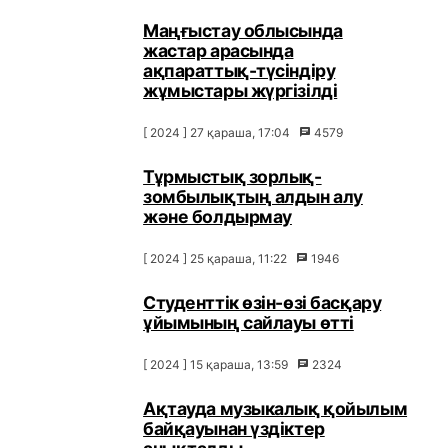
Маңғыстау облысында
жастар арасында
ақпараттық-түсіндіру
жұмыстары жүргізілді
[ 2024 ] 27 қараша, 17:04
4579
Тұрмыстық зорлық-
зомбылықтың алдын алу
және болдырмау
[ 2024 ] 25 қараша, 11:22
1946
Студенттік өзін-өзі басқару
ұйымының сайлауы өтті
[ 2024 ] 15 қараша, 13:59
2324
Ақтауда музыкалық қойылым
байқауынан үздіктер