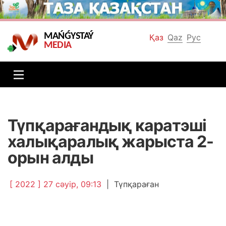
MAŃǴYSTAÝ
Қаз
Qaz
Рус
MEDIA
Түпқарағандық каратэші
халықаралық жарыста 2-
орын алды
[ 2022 ] 27 сәуір, 09:13
|
Түпқараған