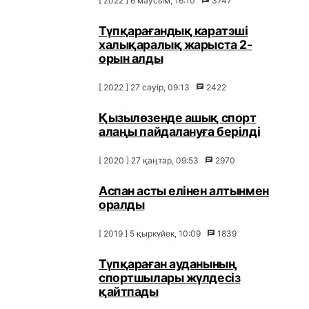
[ 2022 ] 6 маусым, 16:10
3747
Түпқарағандық каратэші
халықаралық жарыста 2-
орын алды
[ 2022 ] 27 сәуір, 09:13
2422
Қызылөзенде ашық спорт
алаңы пайдалануға берілді
[ 2020 ] 27 қаңтар, 09:53
2970
Аспан асты елінен алтынмен
оралды
[ 2019 ] 5 қыркүйек, 10:09
1839
Түпқараған ауданының
спортшылары жүлдесіз
қайтпады