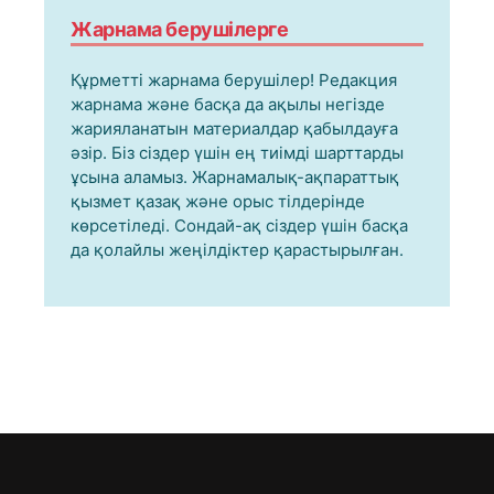
Жарнама берушілерге
Құрметті жарнама берушілер! Редакция
жарнама және басқа да ақылы негізде
жарияланатын материалдар қабылдауға
әзір. Біз сіздер үшін ең тиімді шарттарды
ұсына аламыз. Жарнамалық-ақпараттық
қызмет қазақ және орыс тілдерінде
көрсетіледі. Сондай-ақ сіздер үшін басқа
да қолайлы жеңілдіктер қарастырылған.