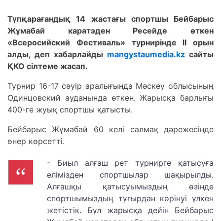
Түпқарағандық 14 жастағы спортшы Бейбарыс
Жұмабай каратэден Ресейде өткен
«Всеросийский Фестиваль» турнирінде ІІ орын
алды, деп хабарлайды
mangystaumedia.kz
сайты
ҚКО сілтеме жасап.
Турнир 16-17 сәуір аралығында Мәскеу облысының
Одинцовский ауданында өткен. Жарысқа барлығы
400-ге жуық спортшы қатысты.
Бейбарыс Жұмабай 60 келі салмақ дәрежесінде
өнер көрсетті.
- Биыл алғаш рет турнирге қатысуға
елімізден спортшылар шақырылды.
Алғашқы қатысуымыздың өзінде
спортшымыздың тұғырдан көрінуі үлкен
жетістік. Бұл жарысқа дейін Бейбарыс