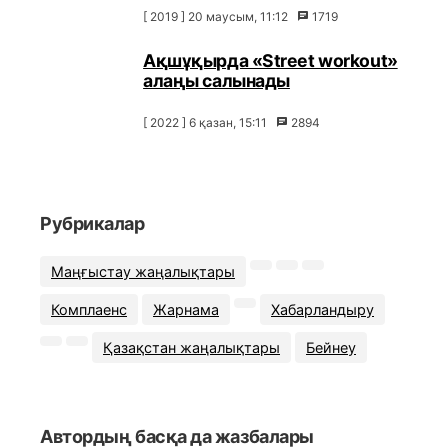
[ 2019 ] 20 маусым, 11:12
1719
Ақшұқырда «Street workout»
алаңы салынады
[ 2022 ] 6 қазан, 15:11
2894
Рубрикалар
Маңғыстау жаңалықтары
Комплаенс
Жарнама
Хабарландыру
Қазақстан жаңалықтары
Бейнеу
Автордың басқа да жазбалары