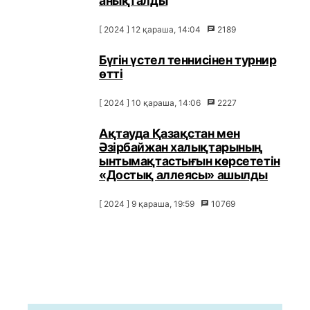
анықталды
[ 2024 ] 12 қараша, 14:04
2189
Бүгін үстел теннисінен турнир
өтті
[ 2024 ] 10 қараша, 14:06
2227
Ақтауда Қазақстан мен
Әзірбайжан халықтарының
ынтымақтастығын көрсететін
«Достық аллеясы» ашылды
[ 2024 ] 9 қараша, 19:59
10769