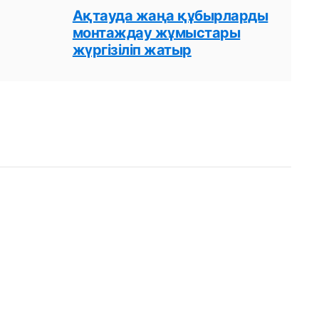
Ақтауда жаңа құбырларды
монтаждау жұмыстары
жүргізіліп жатыр