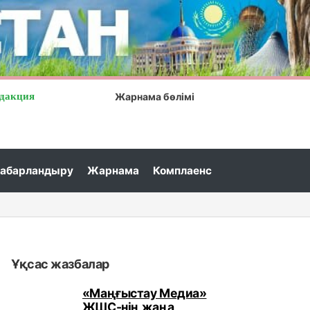
дакция
Жарнама бөлімі
абарландыру
Жарнама
Комплаенс
Ұқсас жазбалар
«Маңғыстау Медиа»
ЖШС-нің жаңа