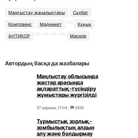
Маңғыстау жаңалықтары
Сұхбат
Комплаенс
Мәдениет
Құқық
АНТИКОР
Мәселе
Автордың басқа да жазбалары
Маңғыстау облысында
жастар арасында
ақпараттық-түсіндіру
жұмыстары жүргізілді
27 қараша, 17:04
2928
Тұрмыстық зорлық-
зомбылықтың алдын
алу және болдырмау