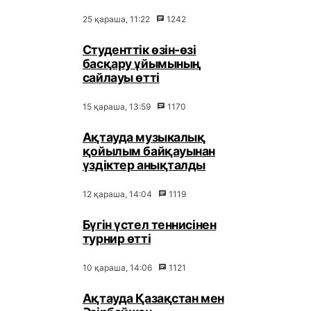
25 қараша, 11:22
1242
Студенттік өзін-өзі
басқару ұйымының
сайлауы өтті
15 қараша, 13:59
1170
Ақтауда музыкалық
қойылым байқауынан
үздіктер анықталды
12 қараша, 14:04
1119
Бүгін үстел теннисінен
турнир өтті
10 қараша, 14:06
1121
Ақтауда Қазақстан мен