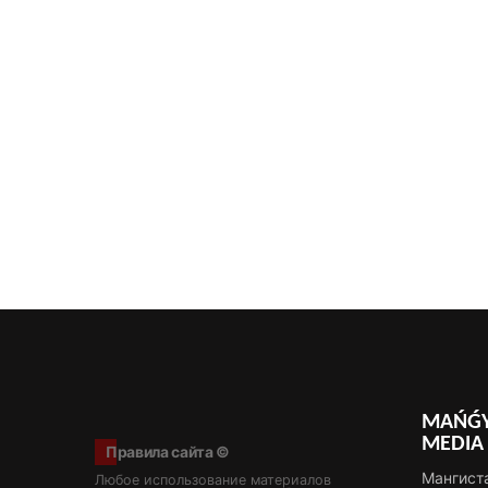
MAŃǴY
MEDIA
Правила сайта ©
Мангист
Любое использование материалов