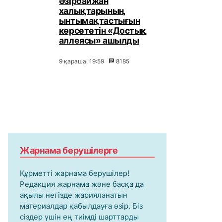
Әзірбайжан
халықтарының
ынтымақтастығын
көрсететін «Достық
аллеясы» ашылды
9 қараша, 19:59
8185
Жарнама берушілерге
Құрметті жарнама берушілер!
Редакция жарнама және басқа да
ақылы негізде жарияланатын
материалдар қабылдауға әзір. Біз
сіздер үшін ең тиімді шарттарды