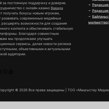
й за постоянную поддержку и доверие.
Редакция 
трудничество с онлайн казино
Вавада
Редакци
ет получать бонусы новым игрокам,
Байланыс
т развивать современные медийные
мәліметтері
, расширять возможности для создания
нного контента и обеспечивать стабильную
платформы. Благодаря совместным
ивам мы продолжаем улучшать
ционные сервисы, делая новости региона
оступными, объективными и актуальными
окой аудитории.
Copyright ©
2026 Все права защищены | ТОО «Маңғыстау Медиа