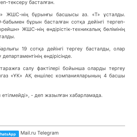
еп-тексеру басталған.
» ЖШС-нің бұрынғы басшысы аз. «Т» ұсталды.
-бабымен бұрын басталған сотқа дейінгі тергеп-
рейшн» ЖШС-нің өндірістік-техникалық бөлімінің
талды.
арлығы 19 сотқа дейінгі тергеу басталды, олар
епартаментінің өндірісінде.
аражға салу фактілері бойынша оларды тергеу
айгаз «ҰК» АҚ еншілес компанияларының 4 басшы
 етілмейді», - деп жазылған хабарламада.
Mail.ru Telegram
hatsApp