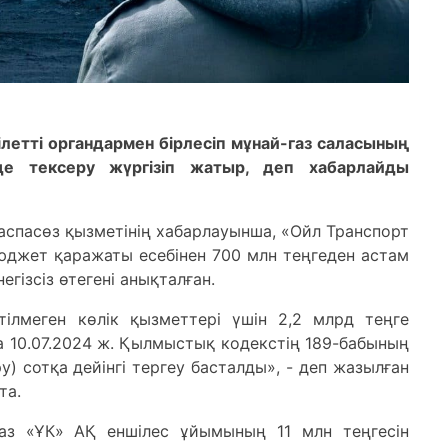
етті органдармен бірлесіп мұнай-газ саласының
де тексеру жүргізіп жатыр, деп хабарлайды
спасөз қызметінің хабарлауынша, «Ойл Транспорт
джет қаражаты есебінен 700 млн теңгеден астам
гізсіз өтегені анықталған.
тілмеген көлік қызметтері үшін 2,2 млрд теңге
 10.07.2024 ж. Қылмыстық кодекстің 189-бабының
) сотқа дейінгі тергеу басталды», - деп жазылған
та.
йГаз «ҰК» АҚ еншілес ұйымының 11 млн теңгесін