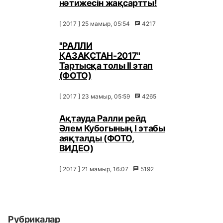
нәтижесін жақсартты!
[ 2017 ] 25 мамыр, 05:54
4217
"РАЛЛИ
ҚАЗАҚСТАН-2017"
Тартысқа толы ІІ этап
(ФОТО)
[ 2017 ] 23 мамыр, 05:59
4265
Ақтауда Ралли рейд
Әлем Кубогының I этабы
аяқталды (ФОТО,
ВИДЕО)
[ 2017 ] 21 мамыр, 16:07
5192
Рубрикалар