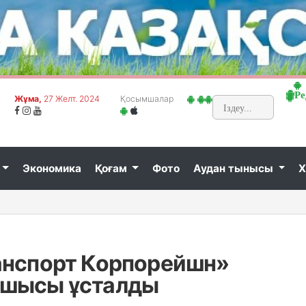
Ре
Жұма,
27 Желт. 2024
Қосымшалар
Экономика
Қоғам
Фото
Аудан тынысы
Х
анспорт Корпорейшн»
сшысы ұсталды