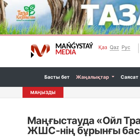
MAŃǴYSTAÝ
Қаз
Qaz
Рус
MEDIA
Басты бет
Жаңалықтар
Саясат
МАҢЫЗДЫ
Маңғыстауда «Ойл Тр
ЖШС-нің бұрынғы ба