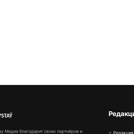
Редакц
STAÝ
ау Медиа благодарит своих партнёров и
Редакция