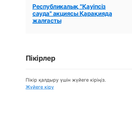
Республикалық "Қауіпсіз
сауда" акциясы Қарақияда
жалғасты
Пікірлер
Пікір қалдыру үшін жүйеге кіріңіз.
Жүйеге кіру