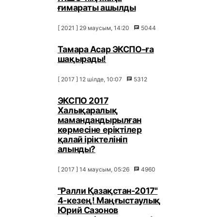
ғимараты ашылды
[ 2021 ] 29 маусым, 14:20
5044
Тамара Асар ЭКСПО-ға
шақырады!
[ 2017 ] 12 шілде, 10:07
5312
ЭКСПО 2017
Халықаралық
мамандандырылған
көрмесіне еріктілер
қалай іріктелініп
алынды?
[ 2017 ] 14 маусым, 05:26
4960
"Ралли Қазақстан-2017"
4-кезең! Маңғыстаулық
Юрий Сазонов