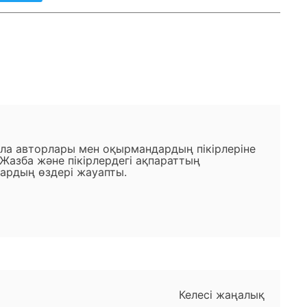
ала авторлары мен оқырмандардың пікірлеріне
 Жазба және пікірлердегі ақпараттың
ардың өздері жауапты.
Келесі жаңалық