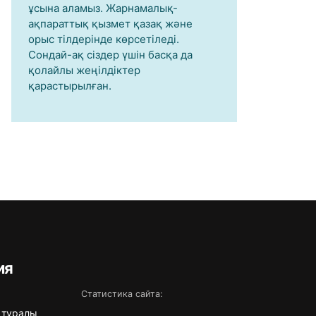
ұсына аламыз. Жарнамалық-
ақпараттық қызмет қазақ және
орыс тілдерінде көрсетіледі.
Сондай-ақ сіздер үшін басқа да
қолайлы жеңілдіктер
қарастырылған.
ия
Статистика сайта:
 туралы