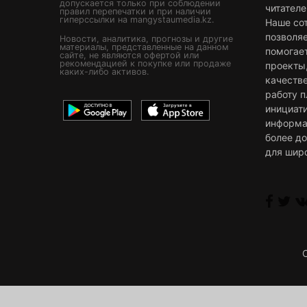
допускается только при соблюдении
читателе
правил перепечатки и при наличии
гиперссылки на mangystaumedia.kz.
Наше со
позволя
Новости, аналитика, прогнозы и другие
материалы, представленные на данном
помогае
сайте, не являются офертой или
рекомендацией к покупке или продаже
проекты
каких-либо активов.
качестве
работу 
инициат
информа
более д
для шир