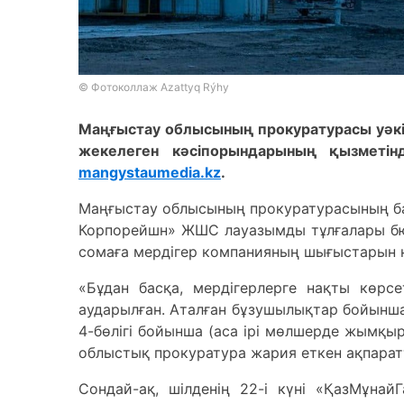
© Фотоколлаж Azattyq Rýhy
Маңғыстау облысының прокуратурасы уәкіл
жекелеген кәсіпорындарының қызметін
mangystaumedia.kz
.
Маңғыстау облысының прокуратурасының ба
Корпорейшн» ЖШС лауазымды тұлғалары бю
сомаға мердігер компанияның шығыстарын не
«Бұдан басқа, мердігерлерге нақты көрсе
аударылған. Аталған бұзушылықтар бойынша
4-бөлігі бойынша (аса ірі мөлшерде жымқыру
облыстық прокуратура жария еткен ақпарат
Сондай-ақ, шілденің 22-і күні «ҚазМұна