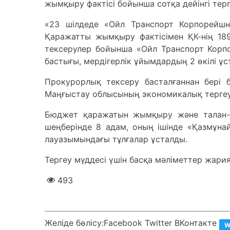
жымқыру фактісі бойынша сотқа дейінгі терг
«23 шілдеде «Ойл Транспорт Корпорейшн
Қаражатты жымқыру фактісімен ҚК-нің 189
тексерулер бойынша «Ойл Транспорт Корпо
бастығы, мердігерлік ұйымдардың 2 өкілі ұс
Прокурорлық тексеру басталғаннан бері б
Маңғыстау облысының экономикалық тергеу д
Бюджет қаражатын жымқыру және талан-т
шеңберінде 8 адам, оның ішінде «Қазмұн
лауазымындағы тұлғалар ұсталды.
Тергеу мүддесі үшін басқа мәліметтер жария
493
Желіде бөлісу:
Facebook Twitter ВКонтакте
W