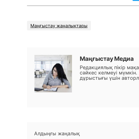
Маңғыстау жаңалықтары
Маңғыстау Медиа
Редакциялық пікір мақ
сәйкес келмеуі мүмкін.
дұрыстығы үшін авторл
Алдыңғы жаңалық