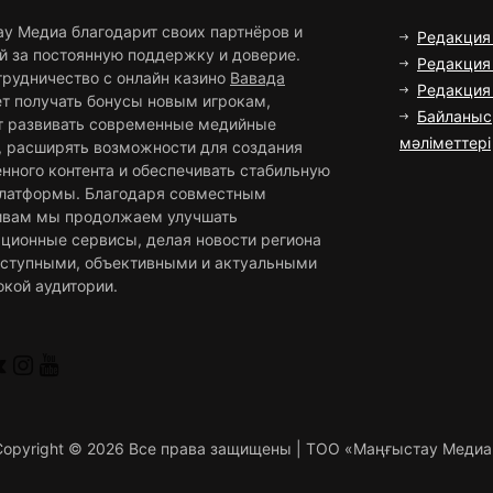
ау Медиа благодарит своих партнёров и
Редакция
й за постоянную поддержку и доверие.
Редакция 
трудничество с онлайн казино
Вавада
Редакци
ет получать бонусы новым игрокам,
Байланыс
т развивать современные медийные
мәліметтері
, расширять возможности для создания
нного контента и обеспечивать стабильную
платформы. Благодаря совместным
ивам мы продолжаем улучшать
ционные сервисы, делая новости региона
оступными, объективными и актуальными
окой аудитории.
Copyright ©
2026 Все права защищены | ТОО «Маңғыстау Медиа