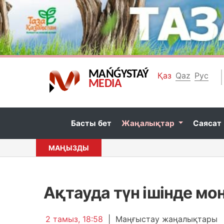
MAŃǴYSTAÝ
Қаз
Qaz
Рус
MEDIA
Басты бет
Жаңалықтар
Саясат
МАҢЫЗДЫ
Ақтауда түн ішінде м
2 тамыз, 18:58
|
Маңғыстау жаңалықтары