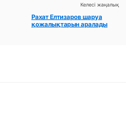
Келесі жаңалық
Рахат Елтизаров шаруа
қожалықтарын аралады