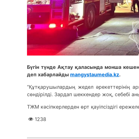
Бүгін түнде Ақтау қаласында монша кешен
деп хабарлайды
mangystaumedia.kz
.
“Құтқарушылардың жедел әрекеттерінің а
сөндірілді. Зардап шеккендер жоқ, себебі а
ТЖМ кәсіпкерлерден өрт қауіпсіздігі ережел
1238