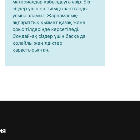
материалдар қабылдауға әзір. Біз
сіздер үшін ең тиімді шарттарды
ұсына аламыз. Жарнамалық-
ақпараттық қызмет қазақ және
орыс тілдерінде көрсетіледі.
Сондай-ақ сіздер үшін басқа да
қолайлы жеңілдіктер
қарастырылған.
ия