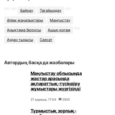
Байқау
Тағайындау
Әлем жаңалықтары
Маңғыстау
Анықтама бюросы
Ашық қоғам
Аудан тынысы
Саясат
Автордың басқа да жазбалары
Маңғыстау облысында
жастар арасында
ақпараттық-түсіндіру
жұмыстары жүргізілді
27 қараша, 17:04
2935
Тұрмыстық зорлық-