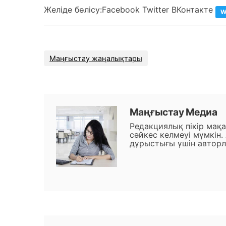
Желіде бөлісу:
Facebook Twitter ВКонтакте
W
Маңғыстау жаңалықтары
Маңғыстау Медиа
Редакциялық пікір мақ
сәйкес келмеуі мүмкін.
дұрыстығы үшін авторл