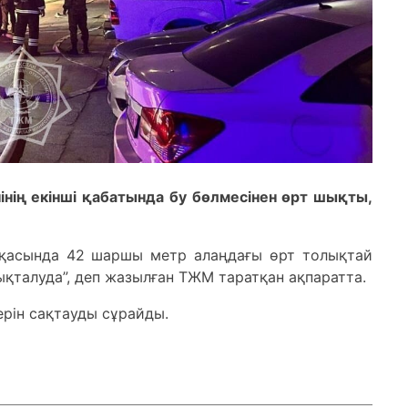
інің екінші қабатында бу бөлмесінен өрт шықты,
рқасында 42 шаршы метр алаңдағы өрт толықтай
нықталуда”, деп жазылған ТЖМ таратқан ақпаратта.
ерін сақтауды сұрайды.