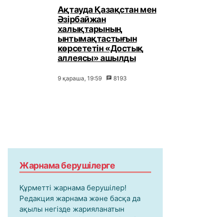
Ақтауда Қазақстан мен
Әзірбайжан
халықтарының
ынтымақтастығын
көрсететін «Достық
аллеясы» ашылды
9 қараша, 19:59
8193
Жарнама берушілерге
Құрметті жарнама берушілер!
Редакция жарнама және басқа да
ақылы негізде жарияланатын