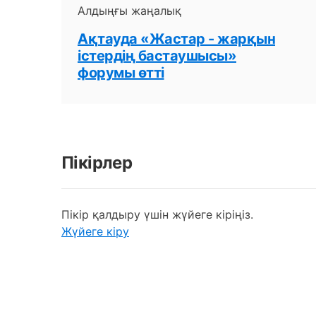
Алдыңғы жаңалық
Ақтауда «Жастар - жарқын
істердің бастаушысы»
форумы өтті
Пікірлер
Пікір қалдыру үшін жүйеге кіріңіз.
Жүйеге кіру