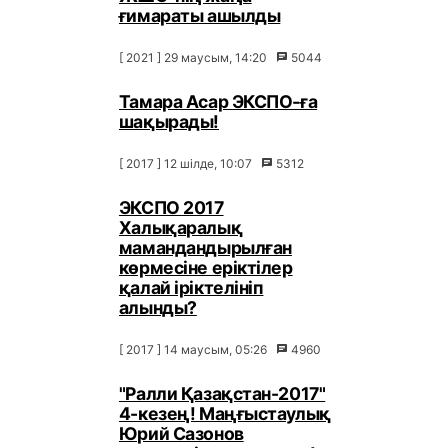
ғимараты ашылды
[ 2021 ] 29 маусым, 14:20
5044
Тамара Асар ЭКСПО-ға
шақырады!
[ 2017 ] 12 шілде, 10:07
5312
ЭКСПО 2017
Халықаралық
мамандандырылған
көрмесіне еріктілер
қалай іріктелініп
алынды?
[ 2017 ] 14 маусым, 05:26
4960
"Ралли Қазақстан-2017"
4-кезең! Маңғыстаулық
Юрий Сазонов