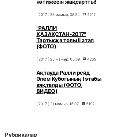
нәтижесін жақсартты!
[ 2017 ] 25 мамыр, 05:54
4217
"РАЛЛИ
ҚАЗАҚСТАН-2017"
Тартысқа толы ІІ этап
(ФОТО)
[ 2017 ] 23 мамыр, 05:59
4265
Ақтауда Ралли рейд
Әлем Кубогының I этабы
аяқталды (ФОТО,
ВИДЕО)
[ 2017 ] 21 мамыр, 16:07
5192
Рубрикалар