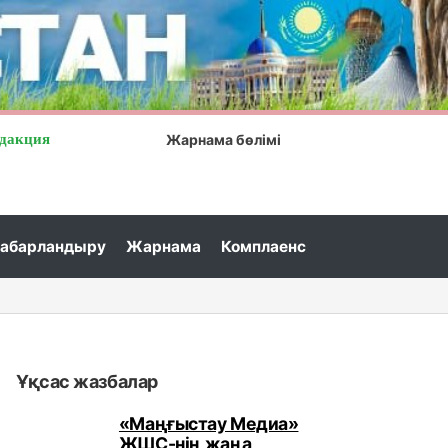
дакция
Жарнама бөлімі
абарландыру
Жарнама
Комплаенс
Ұқсас жазбалар
«Маңғыстау Медиа»
ЖШС-нің жаңа