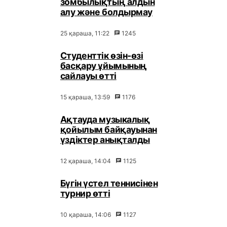
зомбылықтың алдын
алу және болдырмау
25 қараша, 11:22
1245
Студенттік өзін-өзі
басқару ұйымының
сайлауы өтті
15 қараша, 13:59
1176
Ақтауда музыкалық
қойылым байқауынан
үздіктер анықталды
12 қараша, 14:04
1125
Бүгін үстел теннисінен
турнир өтті
10 қараша, 14:06
1127