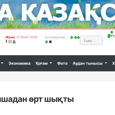
Ре
Жұма,
27 Желт. 2024
Қосымшалар
Экономика
Қоғам
Фото
Аудан тынысы
Х
оншадан өрт шықты