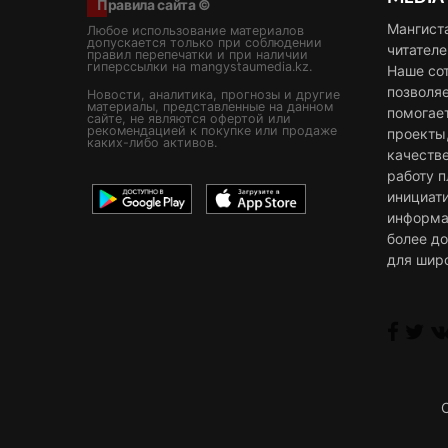
Правила сайта ©
Мангист
Любое использование материалов
допускается только при соблюдении
читателе
правил перепечатки и при наличии
гиперссылки на mangystaumedia.kz.
Наше со
позволя
Новости, аналитика, прогнозы и другие
материалы, представленные на данном
помогае
сайте, не являются офертой или
рекомендацией к покупке или продаже
проекты
каких-либо активов.
качестве
работу 
инициат
информа
более д
для шир