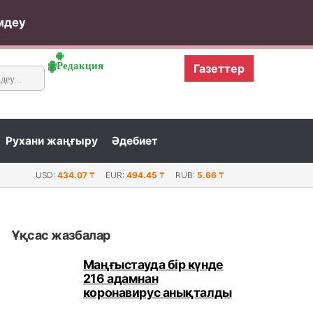
мдеу
Редакция
Газеттер
Рухани жаңғыру
Әдебиет
.
лғы Маңғыстау облысындағы тағайындаулар...
USD:
434.07
₸
EUR:
494.45
₸
RUB:
5.66
₸
Ұқсас жазбалар
Маңғыстауда бір күнде
216 адамнан
коронавирус анықталды