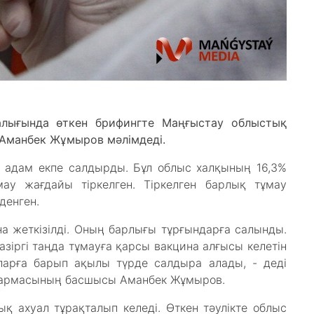
лығында өткен брифингте Маңғыстау облыстық
Аманбек Жұмыров мәлімдеді.
76 адам екпе салдырды. Бұл облыс халқының 16,3%
мау жағдайы тіркелген. Тіркелген барлық тұмау
денген.
на жеткізілді. Оның барлығы тұрғындарға салынды.
азіргі таңда тұмауға қарсы вакцина алғысы келетін
ларға барып ақылы түрде салдыра алады, - деді
қармасының басшысы Аманбек Жұмыров.
қ ахуал тұрақталып келеді. Өткен тәулікте облыс