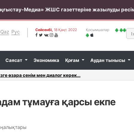
ңғыстау-Медиа» ЖШС газеттеріне жазылуды ресі
Сейсенбi,
18 Қаңт. 2022
Қосымшалар
Qaz
Рус
Саясат
Экономика
Қоғам
Аудан тынысы
данты Маңғыстау облысы Полиция департаментінің бас..
2021 жы
адам тұмауға қарсы екпе
аңалықтары