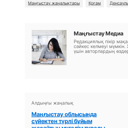
Маңғыстау жаңалықтары
Қоғам
Денсаул
Маңғыстау Медиа
Редакциялық пікір мақ
сәйкес келмеуі мүмкін.
үшін авторлардың өздер
Алдыңғы жаңалық
Маңғыстау облысында
сүйектен түрлі бұйым
жасайтын мұғалім тұрады