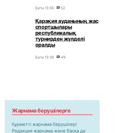
Бүгін 13:56
52
Қарақия ауданының жас
спортшылары
республикалық
турнирден жүлделі
оралды
Бүгін 13:28
49
Жарнама берушілерге
Құрметті жарнама берушілер!
Редакция жарнама және басқа да