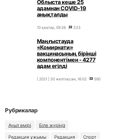
Облыста кеше 25
адамнан COVID-19
анықталды
10 қаңтар, 09:26
333
Маңғыстауда
«Комирнати»
вакцинасының бірінші
компонентімен - 4277
адам егілді
[ 2021 ] 30 желтоқсан, 16:02
590
Рубрикалар
Ауыл өмірі
Біле жүріңіз
Редакция ұжымы
Редакция
Спорт