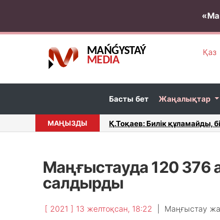
«Ма
MAŃǴYSTAÝ
Қаз
MEDIA
Басты бет
Жаңалықтар
иалог керек...
МАҢЫЗДЫ
Маңғыстау облысының комен
Маңғыстауда 120 376 
салдырды
[ 2021 ] 13 желтоқсан, 18:22
|
Маңғыстау ж