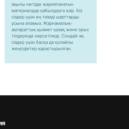
ақылы негізде жарияланатын
материалдар қабылдауға әзір. Біз
сіздер үшін ең тиімді шарттарды
ұсына аламыз. Жарнамалық-
ақпараттық қызмет қазақ және орыс
тілдерінде көрсетіледі. Сондай-ақ
сіздер үшін басқа да қолайлы
жеңілдіктер қарастырылған.
ия