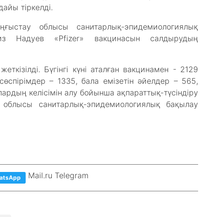
айы тіркелді.
ғыстау облысы санитарлық-эпидемиологиялық
из Надуев «Pfizer» вакцинасын салдырудың
еткізілді. Бүгінгі күні аталған вакцинамен - 2129
сөспірімдер – 1335, бала емізетін әйелдер – 565,
алардың келісімін алу бойынша ақпараттық-түсіндіру
 облысы санитарлық-эпидемиологиялық бақылау
Mail.ru Telegram
atsApp