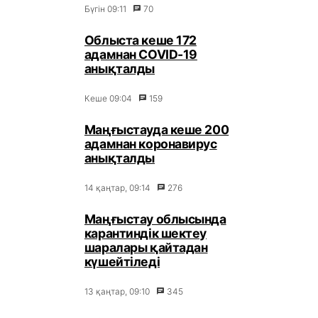
Бүгін 09:11
70
Облыста кеше 172
адамнан COVID-19
анықталды
Кеше 09:04
159
Маңғыстауда кеше 200
адамнан коронавирус
анықталды
14 қаңтар, 09:14
276
Маңғыстау облысында
карантиндік шектеу
шаралары қайтадан
күшейтіледі
13 қаңтар, 09:10
345