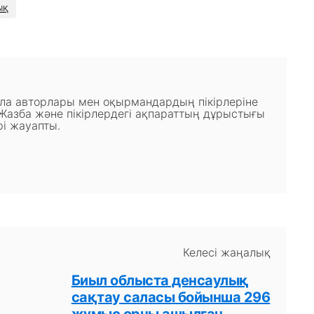
ық
ала авторлары мен оқырмандардың пікірлеріне
 Жазба және пікірлердегі ақпараттың дұрыстығы
і жауапты.
Келесі жаңалық
Биыл облыста денсаулық
сақтау саласы бойынша 296
жұмыс орны ашылған