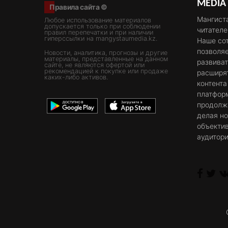
MEDIA
Правила сайта ©
Мангиста
Любое использование материалов
допускается только при соблюдении
читателе
правил перепечатки и при наличии
гиперссылки на mangystaumedia.kz.
Наше со
позволяе
Новости, аналитика, прогнозы и другие
материалы, представленные на данном
развива
сайте, не являются офертой или
рекомендацией к покупке или продаже
расширя
каких-либо активов.
контента
платфор
продолж
делая но
объекти
аудитори