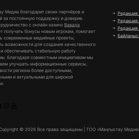
у Медиа благодарит своих партнёров и
Редакция
й за постоянную поддержку и доверие.
Редакция 
трудничество с онлайн казино
Вавада
Редакция
т получать бонусы новым игрокам, помогает
Байланыс 
ть современные медийные проекты,
ть возможности для создания качественного
 и обеспечивать стабильную работу
мы. Благодаря совместным инициативам мы
аем улучшать информационные сервисы,
вости региона более доступными,
вными и актуальными для широкой
и.
Copyright ©
2026 Все права защищены | ТОО «Маңғыстау Медиа