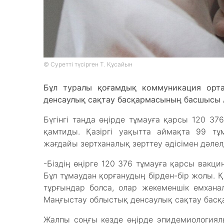
© Суретті түсірген Т. Құсайын
Бұл туралы қоғамдық коммуникация орта
денсаулық сақтау басқармасының басшысы 
Бүгінгі таңда өңірде тұмауға қарсы 120 3
қамтиды. Қазіргі уақытта аймақта 99 тұ
жағдайы зертханалық зерттеу әдісімен дәлел
-Біздің өңірге 120 376 тұмауға қарсы вакци
Бұл тұмаудан қорғанудың бірден-бір жолы. Қ
тұрғындар болса, олар жекеменшік емхана
Маңғыстау облыстық денсаулық сақтау бас
Жалпы соңғы кезде өңірде эпидемиологиялы