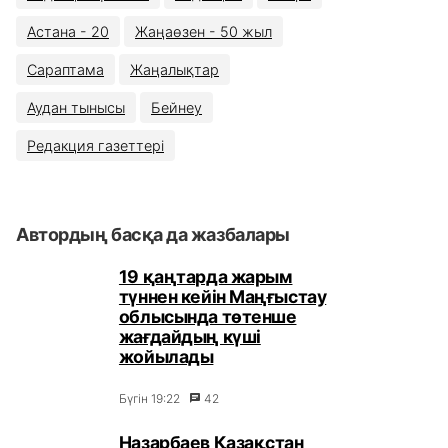
Астана - 20
Жаңаөзен - 50 жыл
Сараптама
Жаңалықтар
Аудан тынысы
Бейнеу
Редакция газеттері
Автордың басқа да жазбалары
19 қаңтарда жарым
түннен кейін Маңғыстау
облысында төтенше
жағдайдың күші
жойылады
Бүгін 19:22
42
Назарбаев Қазақстан