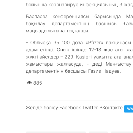
бойынша коронавирус инфекциясының 3 жағд
Баспасөз конференциясы барысында Маң
бақылау департаментінің басшысы Ғаз
маңыздылығына тоқталды.
- Облысқа 35 100 доза «Pfizer» вакцинасы ж
адам егілді. Оның ішінде 12-18 жастағы жа
жүкті әйелдер – 229. Қазіргі уақытта ата-ан
жұмыстары жалғасуда, - деді Маңғыстау
департаментінің басшысы Ғазиз Надуев.
885
Желіде бөлісу:
Facebook Twitter ВКонтакте
Wh