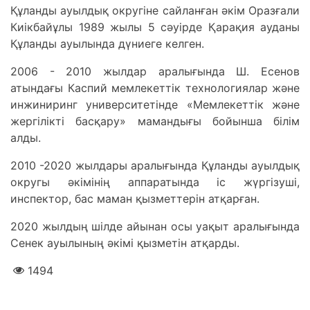
Құланды ауылдық округіне сайланған әкім Оразғали
Киікбайұлы 1989 жылы 5 сәуірде Қарақия ауданы
Құланды ауылында дүниеге келген.
2006 - 2010 жылдар аралығында Ш. Есенов
атындағы Каспий мемлекеттік технологиялар және
инжиниринг университетінде «Мемлекеттік және
жергілікті басқару» мамандығы бойынша білім
алды.
2010 -2020 жылдары аралығында Құланды ауылдық
округы әкімінің аппаратында іс жүргізуші,
инспектор, бас маман қызметтерін атқарған.
2020 жылдың шілде айынан осы уақыт аралығында
Сенек ауылының әкімі қызметін атқарды.
1494