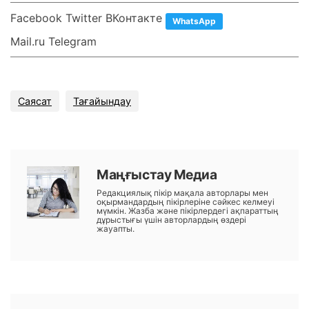
Facebook Twitter ВКонтакте
WhatsApp
Mail.ru Telegram
Саясат
Тағайындау
Маңғыстау Медиа
Редакциялық пікір мақала авторлары мен
оқырмандардың пікірлеріне сәйкес келмеуі
мүмкін. Жазба және пікірлердегі ақпараттың
дұрыстығы үшін авторлардың өздері
жауапты.