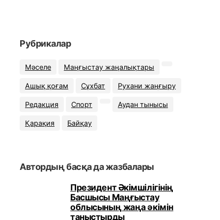
Рубрикалар
Мәселе
Маңғыстау жаңалықтары
Ашық қоғам
Сұхбат
Рухани жаңғыру
Редакция
Спорт
Аудан тынысы
Қарақия
Байқау
Автордың басқа да жазбалары
Президент Әкімшілігінің
Басшысы Маңғыстау
облысының жаңа әкімін
таныстырды