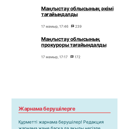
Маңғыстау облысының әкімі
тағайындалды
17 мамыр, 17:46
239
Маңғыстау облысының
прокуроры тағайындалды
17 мамыр, 17:17
172
Жарнама берушілерге
Құрметті жарнама берушілер! Редакция
жарнама және басқа да ақылы негізде