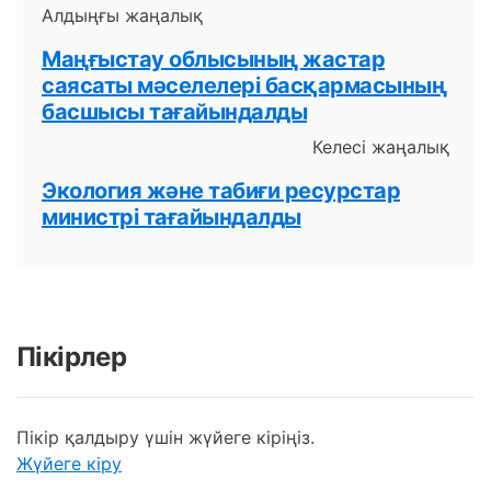
Алдыңғы жаңалық
Маңғыстау облысының жастар
саясаты мәселелері басқармасының
басшысы тағайындалды
Келесі жаңалық
Экология және табиғи ресурстар
министрі тағайындалды
Пікірлер
Пікір қалдыру үшін жүйеге кіріңіз.
Жүйеге кіру