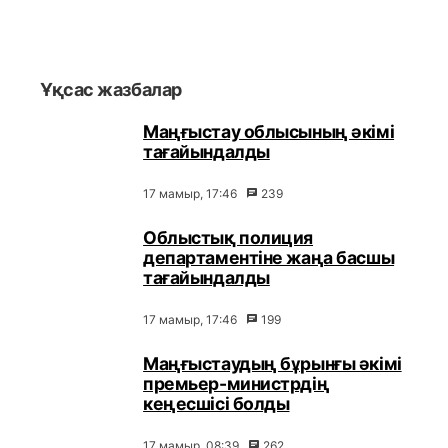
Ұқсас жазбалар
Маңғыстау облысының әкімі
тағайындалды
17 мамыр, 17:46
239
Облыстық полиция
департаментіне жаңа басшы
тағайындалды
17 мамыр, 17:46
199
Маңғыстаудың бұрынғы әкімі
премьер-министрдің
кеңесшісі болды
17 мамыр, 08:39
262