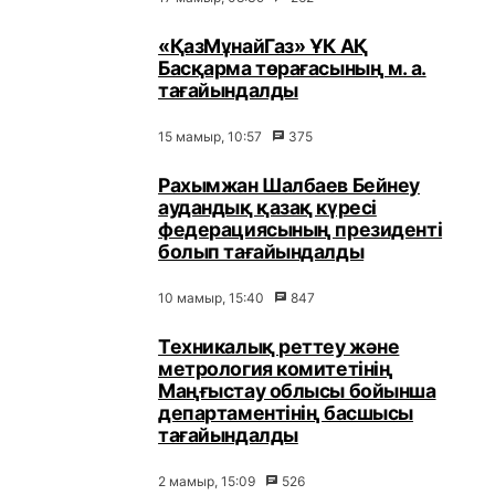
«ҚазМұнайГаз» ҰК АҚ
Басқарма төрағасының м. а.
тағайындалды
15 мамыр, 10:57
375
Рахымжан Шалбаев Бейнеу
аудандық қазақ күресі
федерациясының президенті
болып тағайындалды
10 мамыр, 15:40
847
Техникалық реттеу және
метрология комитетінің
Маңғыстау облысы бойынша
департаментінің басшысы
тағайындалды
2 мамыр, 15:09
526