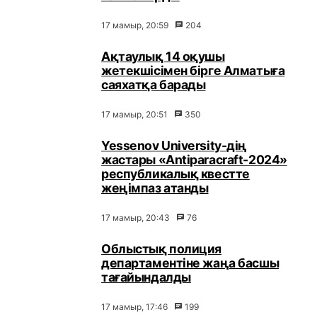
17 мамыр, 20:59
204
Ақтаулық 14 оқушы
жетекшісімен бірге Алматыға
саяхатқа барады
17 мамыр, 20:51
350
Yessenov University-дің
жастары «Antiparacraft-2024»
республикалық квестте
жеңімпаз атанды
17 мамыр, 20:43
76
Облыстық полиция
департаментіне жаңа басшы
тағайындалды
17 мамыр, 17:46
199