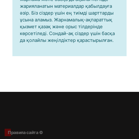
жарияланатын материалдар қабылдауға
әзір. Біз сіздер үшін ең тиімді шарттарды
ұсына аламыз. Жарнамалық-ақпараттық
қызмет қазақ және орыс тілдерінде
көрсетіледі. Сондай-ақ сіздер үшін басқа
да қолайлы жеңілдіктер қарастырылған.
Правила сайта ©