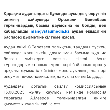
Қарақия ауданындағы Құланды ауылдық округінің
әкімінің сайауында Оразғали Бекенбаев
тұрғындардың басым дауысына ие болды, деп
хабарлайды
mangystaumedia.kz
аудан әкімдігінің
баспасөз қызметіне сілтеме жасап
.
Аудан әкімі С.Төретаев халықтың таңдауы түскен,
сайлауда көпшіліктің дауысымен басымдыққа ие
болған үміткерге сәттілік тіледі. Ауыл
тұрғындарымен ашық түрде, кері байланыс орнату
арқылы жұмыс істейтініне және ауылдың одан әрі
әлеуметтік-экономикалық дамуына сенім білдірді.
Аудандағы орталық сайлау комиссиясының
15.08.2023 жылғы қаулысы негізінде комиссия
төрағасы А.Мееров тағайындалған әкімге
қызметтік куәлігін табыс етті.