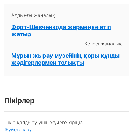
Алдыңғы жаңалық
Форт-Шевченкода жәрмеңке өтіп
жатыр
Келесі жаңалық
Мұрын жырау музейінің қоры құнды
жәдігерлермен толықты
Пікірлер
Пікір қалдыру үшін жүйеге кіріңіз.
Жүйеге кіру