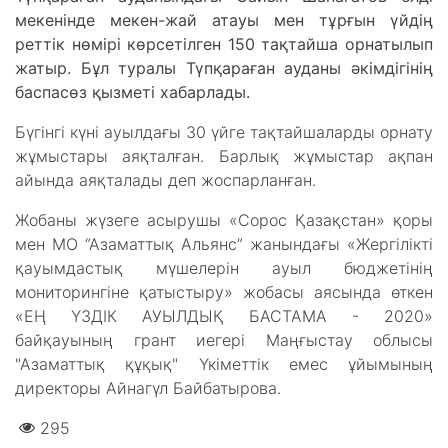
мекенінде мекен-жай атауы мен тұрғын үйдің
реттік нөмірі көрсетілген 150 тақтайша орнатылып
жатыр. Бұл туралы Түпқараған ауданы әкімдігінің
баспасөз қызметі хабарлады.
Бүгінгі күні ауылдағы 30 үйге тақтайшаларды орнату
жұмыстары аяқталған. Барлық жұмыстар ақпан
айында аяқталады деп жоспарланған.
Жобаны жүзеге асырушы «Сорос Қазақстан» қоры
мен МО “Азаматтық Альянс” жанындағы «Жергілікті
қауымдастық мүшелерін ауыл бюджетінің
мониторингіне қатыстыру» жобасы аясында өткен
«ЕҢ ҮЗДІК АУЫЛДЫҚ БАСТАМА - 2020»
байқауының грант иегері Маңғыстау облысы
"Азаматтық құқық" Үкіметтік емес ұйымының
директоры Айнагүл Байбатырова.
295