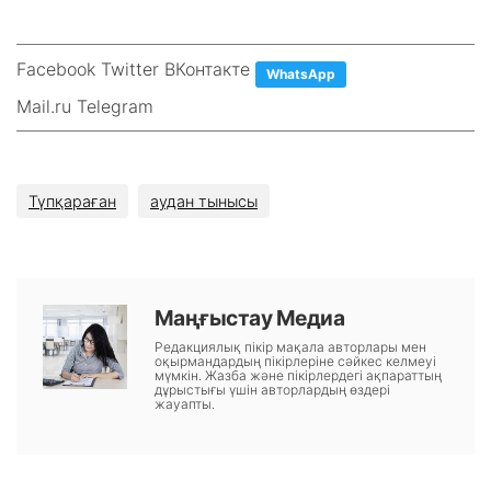
Facebook Twitter ВКонтакте
WhatsApp
Mail.ru Telegram
Түпқараған
аудан тынысы
Маңғыстау Медиа
Редакциялық пікір мақала авторлары мен
оқырмандардың пікірлеріне сәйкес келмеуі
мүмкін. Жазба және пікірлердегі ақпараттың
дұрыстығы үшін авторлардың өздері
жауапты.