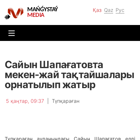
MAŃǴYSTAÝ
Қаз
Qaz
Рус
MEDIA
Сайын Шапағатовта
мекен-жай тақтайшалары
орнатылып жатыр
5 қаңтар, 09:37
|
Түпқараған
Түпқараған ауданындағы Сайын Шапағатов елді