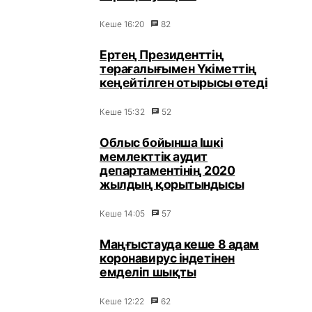
Кеше 16:20
82
Ертең Президенттің
төрағалығымен Үкіметтің
кеңейтілген отырысы өтеді
Кеше 15:32
52
Облыс бойынша Ішкі
мемлекттік аудит
департаментінің 2020
жылдың қорытындысы
Кеше 14:05
57
Маңғыстауда кеше 8 адам
коронавирус індетінен
емделіп шықты
Кеше 12:22
62