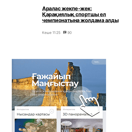
Аралас жекпе-жек:
Қарақиялық спортшы ел
чемпионатына жолдама алды
Кеше 11:25
90