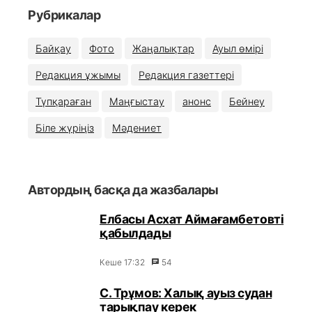
Рубрикалар
Байқау
Фото
Жаңалықтар
Ауыл өмірі
Редакция ұжымы
Редакция газеттері
Түпқараған
Маңғыстау
анонс
Бейнеу
Біле жүріңіз
Мәдениет
Автордың басқа да жазбалары
Елбасы Асхат Аймағамбетовті
қабылдады
Кеше 17:32
54
С. Трұмов: Халық ауыз судан
тарықпау керек