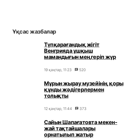
Ұқсас жазбалар
Түпқарағандық жігіт
Венгрияда ұшқыш
мамандығын меңгеріп жүр
19 қаңтар, 11:23
520
Мұрын жырау музейінің қоры
құнды жәдігерлермен
толықты
12 қаңтар, 11:44
373
Сайын Шапағатовта мекен-
жай тақтайшалары
орнатылып жатыр