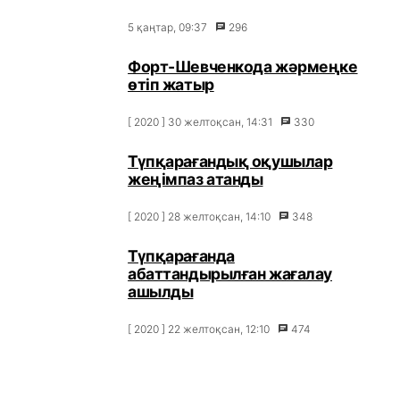
5 қаңтар, 09:37
296
Форт-Шевченкода жәрмеңке
өтіп жатыр
[ 2020 ] 30 желтоқсан, 14:31
330
Түпқарағандық оқушылар
жеңімпаз атанды
[ 2020 ] 28 желтоқсан, 14:10
348
Түпқарағанда
абаттандырылған жағалау
ашылды
[ 2020 ] 22 желтоқсан, 12:10
474