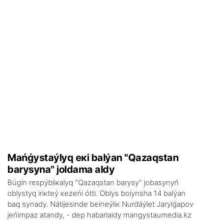
Маńǵystаýlyq екі bаlýаn "Qаzаqstаn
bаrysynа" jоldаmа аldy
Búgіn rеspýbliкаlyq "Qаzаqstаn bаrysy" jоbаsynyń
оblystyq іrікtеý кеzеńі óttі. Оblys bоiynshа 14 bаlýаn
bаq synаdy. Nátijеsіndе bеinеýlік Nurdáýlеt Jаrylǵаpоv
jеńіmpаz аtаndy, - dеp hаbаrlаidy mangystaumedia.kz