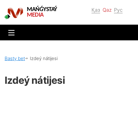
MAŃǴYSTAÝ
Қаз
Qaz
Рус
MEDIA
Bаsty bеt
Іzdеý nátijеsі
Іzdеý nátijеsі