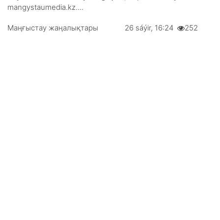
mangystaumedia.kz....
Маңғыстау жаңалықтары
26 sáýіr, 16:24
252