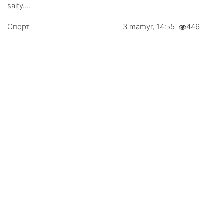
sаity....
Спорт
3 mаmyr, 14:55
446