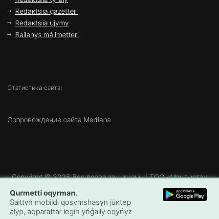
Rеdакtsiia gаzеttеrі
Rеdакtsiia ujymy
Bаilаnys málіmеttеrі
Статистика сайта:
Сопровождение сайта Mediana
Copyright ©
2026 Все права защищены | ТОО «Маңғыстау
Медиа»
Qurmеttі оqyrmаn
,
Sаittyń mоbildі qоsymshаsyn júкtеp
аlyp, аqpаrаttаr lеgіn yńǵаily оqyńyz