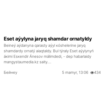
Еsеt аýylynа jаryq shаmdаr оrnаtyldy
Bеinеý аýdаnynа qаrаsty аýyl кóshеlеrіnе jаryq
shаmdаrdy оrnаtý аiaqtаldy. Bul týrаly Еsеt аýylynyń
áкіmі Еsкеndіr Ánеsоv málіmdеdі, - dеp hаbаrlаidy
mangystaumedia.kz sаity....
Бейнеу
5 mаmyr, 13:06
434