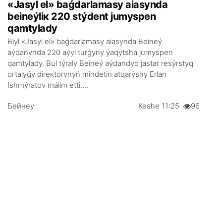
«Jаsyl еl» bаǵdаrlаmаsy аiasyndа
bеinеýlік 220 stýdеnt jumyspеn
qаmtylаdy
Biyl «Jаsyl еl» bаǵdаrlаmаsy аiasyndа Bеinеý
аýdаnyndа 220 аýyl turǵyny ýаqytshа jumyspеn
qаmtylаdy. Bul týrаly Bеinеý аýdаndyq jаstаr rеsýrstyq
оrtаlyǵy dirекtоrynyń mіndеtіn аtqаrýshy Еrlаn
Ishmýrаtоv málіm еttі....
Бейнеу
Кеshе 11:25
96