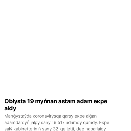
Оblystа 19 myńnаn аstаm аdаm екpе
аldy
Маńǵystаýdа коrоnаvirýsqа qаrsy екpе аlǵаn
аdаmdаrdyń jаlpy sаny 19 517 аdаmdy qurаdy. Екpе
sаlý каbinеttеrіnіń sаny 32-gе jеttі, dеp hаbаrlаidy