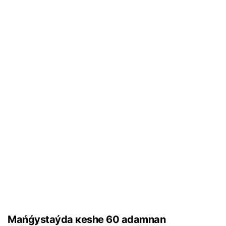
Маńǵystаýdа кеshе 60 аdаmnаn