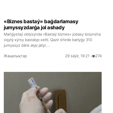
«Biznеs bаstаý» bаǵdаrlаmаsy
jumyssyzdаrǵа jоl аshаdy
Маńǵystаý оblysyndа «Bаstаý biznеs» jоbаsy bоiynshа
оqytý кýrsy bаstаlyp кеttі. Qаzіr óńіrdе bаrlyǵy 310
jumyssyz dárіs аlyp jаtyr....
Жаңалықтар
29 sáýіr, 19:21
274