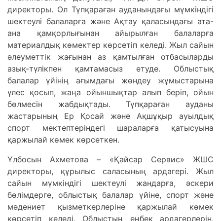
директоры. Ол Түпқараған ауданындағы мүмкіндігі
шектеулі балаларға және Ақтау қаласындағы ата-
ана қамқорлығынан айырылған балаларға
материалдық көмектер көрсетіп келеді. Жыл сайын
әлеуметтік жағынан аз қамтылған отбасыларды
азық-түлікпен қамтамасыз етуде. Облыстық
балалар үйінің ағымдағы жөндеу жұмыстарына
үлес қосып, жаңа ойыншықтар алып беріп, ойын
бөлмесін жабдықтады. Түпқараған ауданы
жастарының Ер Қосай және Ақшұқыр ауылдық
спорт мектептеріндегі шараларға қатысуына
қаржылай көмек көрсеткен.
Ұлбосын Ахметова – «Қайсар Сервис» ЖШС
директоры, құрылыс саласының ардагері. Жыл
сайын мүмкіндігі шектеулі жандарға, әскери
бөлімдерге, облыстық балалар үйіне, спорт және
мәдениет қызметкерлеріне қаржылай көмек
көрсетіп келеді. Облыстың еңбек ардагерлерін,