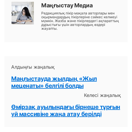
Маңғыстау Медиа
Редакциялық пікір мақала авторлары мен
оқырмандардың пікірлеріне сәйкес келмеуі
мүмкін. Жазба және пікірлердегі ақпараттың
дұрыстығы үшін авторлардың өздері
жауапты.
Алдыңғы жаңалық
Маңғыстауда жылдың «Жыл
меценаты» белгілі болды
Келесі жаңалық
Өмірзақ ауылындағы бірнеше тұрғын
үй массивіне жаңа атау берілді