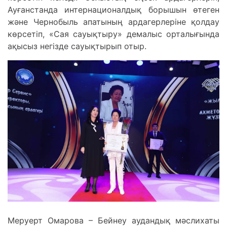
Ауғанстанда интернационалдық борышын өтеген
және Чернобыль апатының ардагерлеріне қолдау
көрсетіп, «Сая сауықтыру» демалыс орталығында
ақысыз негізде сауықтырып отыр.
Меруерт Омарова – Бейнеу аудандық мәслихаты