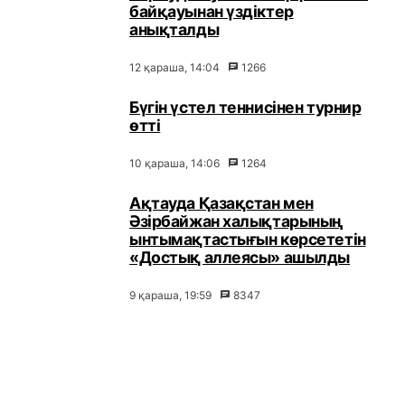
байқауынан үздіктер
анықталды
12 қараша, 14:04
1266
Бүгін үстел теннисінен турнир
өтті
10 қараша, 14:06
1264
Ақтауда Қазақстан мен
Әзірбайжан халықтарының
ынтымақтастығын көрсететін
«Достық аллеясы» ашылды
9 қараша, 19:59
8347