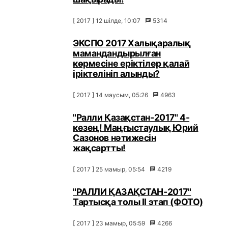
[ 2017 ] 12 шілде, 10:07
5314
ЭКСПО 2017 Халықаралық
мамандандырылған
көрмесіне еріктілер қалай
іріктелініп алынды?
[ 2017 ] 14 маусым, 05:26
4963
"Ралли Қазақстан-2017" 4-
кезең! Маңғыстаулық Юрий
Сазонов нәтижесін
жақсартты!
[ 2017 ] 25 мамыр, 05:54
4219
"РАЛЛИ ҚАЗАҚСТАН-2017"
Тартысқа толы ІІ этап (ФОТО)
[ 2017 ] 23 мамыр, 05:59
4266