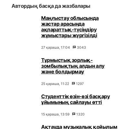
Автордың басқа да жазбалары
Маңғыстау облысында
жастар арасында
ақпараттық-түсіндіру
жұмыстары жүргізілді
27 қараша, 17:04
3043
Тұрмыстық зорлық-
зомбылықтың алдын алу
және болдырмау
25 қараша, 11:22
1297
Студенттік өзін-өзі басқару
ұйымының сайлауы өтті
15 қараша, 13:59
1320
Ақтауда музыкалық қойылым