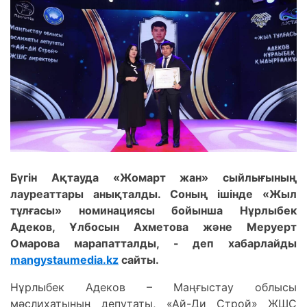
Бүгін Ақтауда «Жомарт жан» сыйлығының
лауреаттары анықталды. Соның ішінде «Жыл
тұлғасы» номинациясы бойынша Нұрлыбек
Адеков, Ұлбосын Ахметова және Меруерт
Омарова марапатталды, - деп хабарлайды
mangystaumedia.kz
cайты.
Нұрлыбек Адеков – Маңғыстау облысы
мәслихатының депутаты, «Ай-Ди Строй» ЖШС