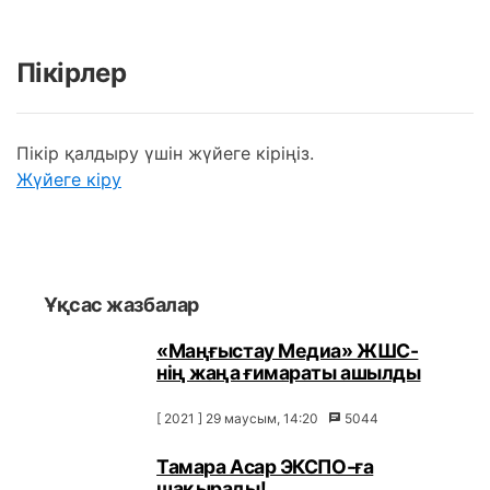
Пікірлер
Пікір қалдыру үшін жүйеге кіріңіз.
Жүйеге кіру
Ұқсас жазбалар
«Маңғыстау Медиа» ЖШС-
нің жаңа ғимараты ашылды
[ 2021 ] 29 маусым, 14:20
5044
Тамара Асар ЭКСПО-ға
шақырады!