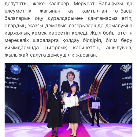
депутаты, жеке кәсіпкер. Меруерт Балиқызы да
әлеуметтік жағынан аз қамтылған отбасы
балаларын оқу құралдарымен қамтамасыз етіп,
олардың жазғы демалыс лагерьлерінде демалуына
қаржылық көмек көрсетіп келеді. Жыл бойы өтетін
мерекелік шараларға қолдау білдіріп, білім беру
ұйымдарында цифрлық кабинеттің ашылуына,
жылыжай салуға демеушілік жасаған.