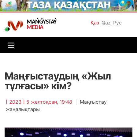
MAŃǴYSTAÝ
Қаз
Qaz
Рус
MEDIA
Маңғыстаудың «Жыл
тұлғасы» кім?
[ 2023 ] 5 желтоқсан, 19:48
|
Маңғыстау
жаңалықтары