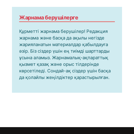
Жарнама берушілерге
Құрметті жарнама берушілер! Редакция
жарнама және басқа да ақылы негізде
жарияланатын материалдар қабылдауға
әзір. Біз сіздер үшін ең тиімді шарттарды
ұсына аламыз. Жарнамалық-ақпараттық
қызмет қазақ және орыс тілдерінде
көрсетіледі. Сондай-ақ сіздер үшін басқа
да қолайлы жеңілдіктер қарастырылған.