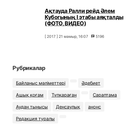
Ақтауда Ралли рейд Әлем
Кубогының I этабы аяқталды
(ФОТО, ВИДЕО)
[ 2017 ] 21 мамыр, 16:07
5196
Рубрикалар
Байланыс мәліметтері
Әдебиет
Ашық қоғам
Түпқараған
Сараптама
Аудан тынысы
Денсаулық
анонс
Редакция туралы