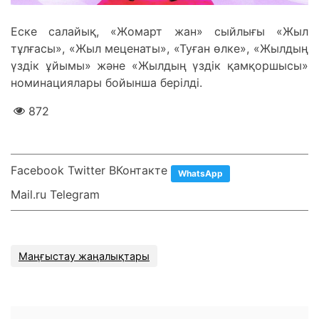
Еске салайық, «Жомарт жан» сыйлығы «Жыл
тұлғасы», «Жыл меценаты», «Туған өлке», «Жылдың
үздік ұйымы» және «Жылдың үздік қамқоршысы»
номинациялары бойынша берілді.
872
Facebook Twitter ВКонтакте
WhatsApp
Mail.ru Telegram
Маңғыстау жаңалықтары