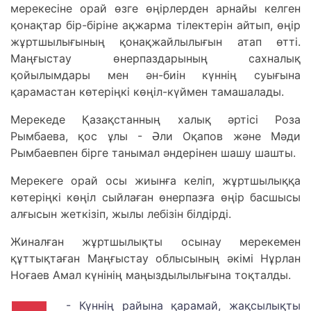
мерекесіне орай өзге өңірлерден арнайы келген
қонақтар бір-біріне ақжарма тілектерін айтып, өңір
жұртшылығының қонақжайлылығын атап өтті.
Маңғыстау өнерпаздарының сахналық
қойылымдары мен ән-биін күннің суығына
қарамастан көтеріңкі көңіл-күймен тамашалады.
Мерекеде Қазақстанның халық әртісі Роза
Рымбаева, қос ұлы - Әли Оқапов және Мәди
Рымбаевпен бірге танымал әндерінен шашу шашты.
Мерекеге орай осы жиынға келіп, жұртшылыққа
көтеріңкі көңіл сыйлаған өнерпазға өңір басшысы
алғысын жеткізіп, жылы лебізін білдірді.
Жиналған жұртшылықты осынау мерекемен
құттықтаған Маңғыстау облысының әкімі Нұрлан
Ноғаев Амал күнінің маңыздылылығына тоқталды.
- Күннің райына қарамай, жақсылықты