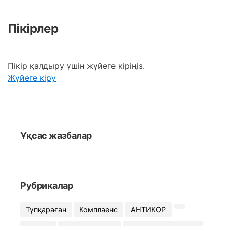
Пікірлер
Пікір қалдыру үшін жүйеге кіріңіз.
Жүйеге кіру
Ұқсас жазбалар
Рубрикалар
Түпқараған
Комплаенс
АНТИКОР