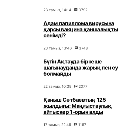
23 тамыз, 14:14
3792
Адам папиллома вирусына
қарсы вакцина қаншалықты
сенімді?
23 тамыз, 13:46
3748
Бүгін Ақтауда бірнеше
шағынауданда жарық пен су
болмайды
22 тамыз, 10:39
2077
Қаныш Сәтбаевтың 125
жылдығы: Маңғыстаулық
айтыскер 1-орын алды
17 тамыз, 22:45
1157