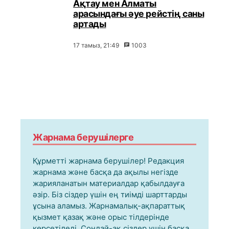
Ақтау мен Алматы
арасындағы әуе рейстің саны
артады
17 тамыз, 21:49
1003
Жарнама берушілерге
Құрметті жарнама берушілер! Редакция
жарнама және басқа да ақылы негізде
жарияланатын материалдар қабылдауға
әзір. Біз сіздер үшін ең тиімді шарттарды
ұсына аламыз. Жарнамалық-ақпараттық
қызмет қазақ және орыс тілдерінде
көрсетіледі. Сондай-ақ сіздер үшін басқа