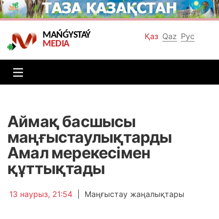
MAŃǴYSTAÝ
Қаз
Qaz
Рус
MEDIA
Аймақ басшысы
маңғыстаулықтарды
Амал мерекесімен
құттықтады
13 наурыз, 21:54
|
Маңғыстау жаңалықтары