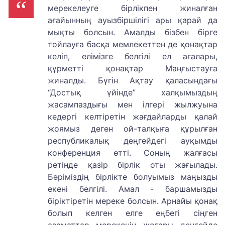
мерекелеуге бірлікпен жиналған
ағайынның ауызбіршілігі ары қарай да
мықты болсын. Амалды бізбен бірге
тойлауға басқа мемлекеттен де қонақтар
келіп, елімізге белгілі ел ағалары,
құрметті қонақтар Маңғыстауға
жиналды. Бүгін Ақтау қаласындағы
“Достық үйінде” халқымыздың
жасампаздығы мен ілгері жылжуына
кедергі келтіретін жағдайларды қалай
жоямыз деген ой-талқыға құрылған
республикалық деңгейдегі ауқымды
конференция өтті. Соның жалғасы
ретінде қазір бірлік оты жағылады.
Бәріміздің бірлікте болуымыз маңызды
екені белгілі. Амал - баршамызды
біріктіретін мереке болсын. Арнайы қонақ
болып келген елге еңбегі сіңген