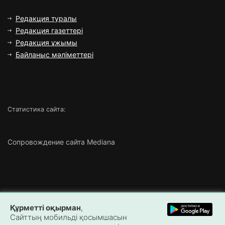
Редакция туралы
Редакция газеттері
Редакция ұжымы
Байланыс мәліметтері
Статистика сайта:
Сопровождение сайта Mediana
Copyright ©
2026 Все права защищены | ТОО «Маңғыстау
Құрметті оқырман
,
Медиа»
Сайттың мобильді қосымшасын