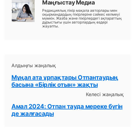
Маңғыстау Медиа
Редакциялық пікір мақала авторлары мен
оқырмандардың пікірлеріне сәйкес келмеуі
мүмкін. Жазба және пікірлердегі ақпараттың
дұрыстығы үшін авторлардың өздері
жауапты.
Алдыңғы жаңалық
Мұңал ата ұрпақтары Отпантаудың
басына «Бірлік отын» жақты
Келесі жаңалық
Амал 2024: Отпан тауда мереке бүгін
де жалғасады