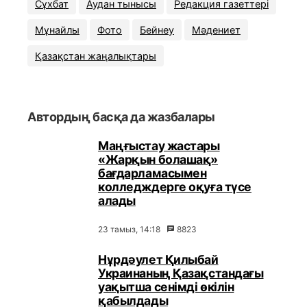
Сұхбат
Аудан тынысы
Редакция газеттері
Мұнайлы
Фото
Бейнеу
Мәдениет
Қазақстан жаңалықтары
Автордың басқа да жазбалары
Маңғыстау жастары
«Жарқын болашақ»
бағдарламасымен
колледждерге оқуға түсе
алады
23 тамыз, 14:18
8823
Нұрдәулет Қилыбай
Украинаның Қазақстандағы
уақытша сенімді өкілін
қабылдады