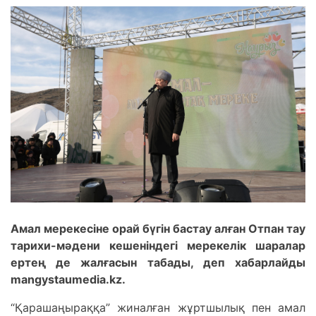
Амал мерекесіне орай бүгін бастау алған Отпан тау
тарихи-мәдени кешеніндегі мерекелік шаралар
ертең де жалғасын табады, деп хабарлайды
mangystaumedia.kz.
“Қарашаңыраққа” жиналған жұртшылық пен амал