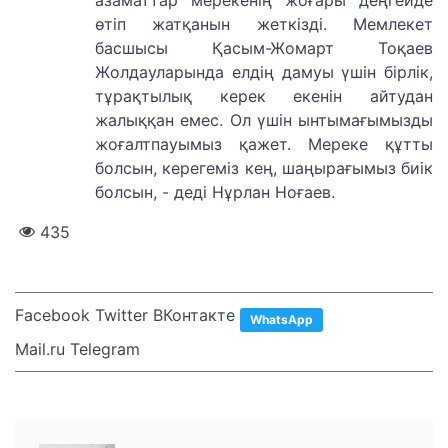
азаматтар мерекенің жоғары деңгейде
өтіп жатқанын жеткізді. Мемлекет
басшысы Қасым-Жомарт Тоқаев
Жолдауларында елдің дамуы үшін бірлік,
тұрақтылық керек екенін айтудан
жалыққан емес. Ол үшін ынтымағымызды
жоғалтпауымыз қажет. Мереке құтты
болсын, керегеміз кең, шаңырағымыз биік
болсын, - деді Нұрлан Ноғаев.
435
Facebook Twitter ВКонтакте
WhatsApp
Mail.ru Telegram