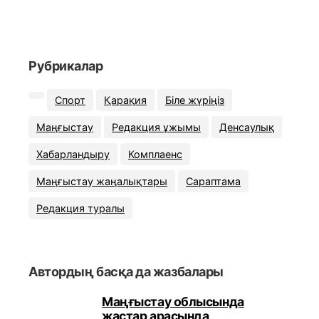
Рубрикалар
Спорт
Қарақия
Біле жүріңіз
Маңғыстау
Редакция ұжымы
Денсаулық
Хабарландыру
Комплаенс
Маңғыстау жаңалықтары
Сараптама
Редакция туралы
Автордың басқа да жазбалары
Маңғыстау облысында
жастар арасында