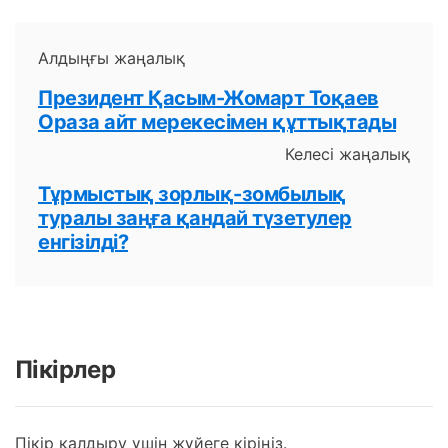
Алдыңғы жаңалық
Президент Қасым-Жомарт Тоқаев
Ораза айт мерекесімен құттықтады
Келесі жаңалық
Тұрмыстық зорлық-зомбылық
туралы заңға қандай түзетулер
енгізілді?
Пікірлер
Пікір қалдыру үшін жүйеге кіріңіз.