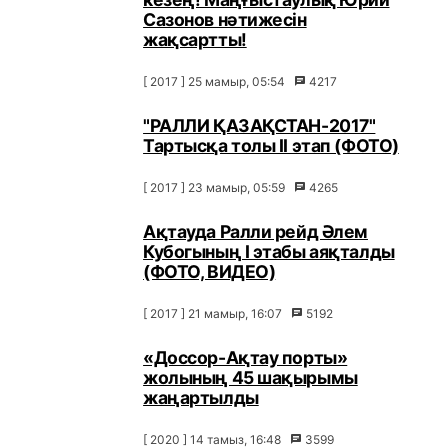
Сазонов нәтижесін
жақсартты!
[ 2017 ] 25 мамыр, 05:54
4217
"РАЛЛИ ҚАЗАҚСТАН-2017"
Тартысқа толы ІІ этап (ФОТО)
[ 2017 ] 23 мамыр, 05:59
4265
Ақтауда Ралли рейд Әлем
Кубогының I этабы аяқталды
(ФОТО, ВИДЕО)
[ 2017 ] 21 мамыр, 16:07
5192
«Доссор-Ақтау порты»
жолының 45 шақырымы
жаңартылды
[ 2020 ] 14 тамыз, 16:48
3599