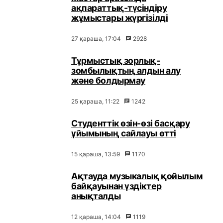
ақпараттық-түсіндіру
жұмыстары жүргізілді
27 қараша, 17:04
2928
Тұрмыстық зорлық-
зомбылықтың алдын алу
және болдырмау
25 қараша, 11:22
1242
Студенттік өзін-өзі басқару
ұйымының сайлауы өтті
15 қараша, 13:59
1170
Ақтауда музыкалық қойылым
байқауынан үздіктер
анықталды
12 қараша, 14:04
1119