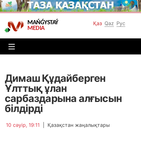
MAŃǴYSTAÝ
Қаз
Qaz
Рус
MEDIA
Димаш Құдайберген
Ұлттық ұлан
сарбаздарына алғысын
білдірді
10 сәуір, 19:11
|
Қазақстан жаңалықтары