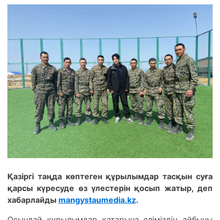
Қазіргі таңда көптеген құрылымдар тасқын суға
қарсы күресуде өз үлестерін қосып жатыр, деп
хабарлайды
mangystaumedia.kz
.
Осындай құрылымдар қатарына еліміздің айбыны