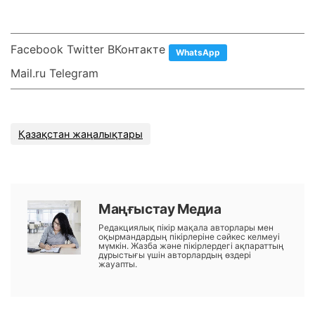
Facebook Twitter ВКонтакте
WhatsApp
Mail.ru Telegram
Қазақстан жаңалықтары
Маңғыстау Медиа
Редакциялық пікір мақала авторлары мен
оқырмандардың пікірлеріне сәйкес келмеуі
мүмкін. Жазба және пікірлердегі ақпараттың
дұрыстығы үшін авторлардың өздері
жауапты.