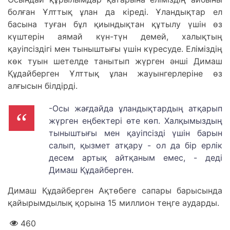
болған Ұлттық ұлан да кіреді. Ұландықтар ел
басына туған бұл қиындықтан құтылу үшін өз
күштерін аямай күн-түн демей, халықтың
қауіпсіздігі мен тыныштығы үшін күресуде. Еліміздің
көк туын шетелде танытып жүрген әнші Димаш
Құдайберген Ұлттық ұлан жауынгерлеріне өз
алғысын білдірді.
-Осы жағдайда ұландықтардың атқарып
жүрген еңбектері өте көп. Халқымыздың
тыныштығы мен қауіпсізді үшін барын
салып, қызмет атқару - ол да бір ерлік
десем артық айтқаным емес, - деді
Димаш Құдайберген.
Димаш Құдайберген Ақтөбеге сапары барысында
қайырымдылық қорына 15 миллион теңге аударды.
460