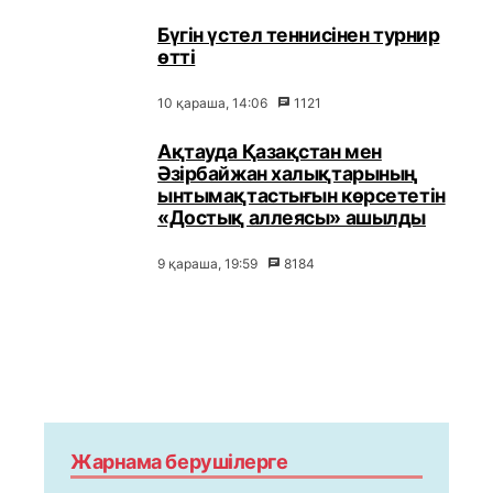
Бүгін үстел теннисінен турнир
өтті
10 қараша, 14:06
1121
Ақтауда Қазақстан мен
Әзірбайжан халықтарының
ынтымақтастығын көрсететін
«Достық аллеясы» ашылды
9 қараша, 19:59
8184
Жарнама берушілерге