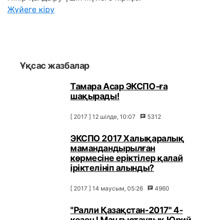
Жүйеге кіру
Ұқсас жазбалар
Тамара Асар ЭКСПО-ға
шақырады!
[ 2017 ] 12 шілде, 10:07
5312
ЭКСПО 2017 Халықаралық
мамандандырылған
көрмесіне еріктілер қалай
іріктелініп алынды?
[ 2017 ] 14 маусым, 05:26
4960
"Ралли Қазақстан-2017" 4-
кезең! Маңғыстаулық Юрий