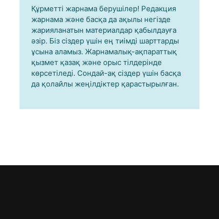
Құрметті жарнама берушілер! Редакция
жарнама және басқа да ақылы негізде
жарияланатын материалдар қабылдауға
әзір. Біз сіздер үшін ең тиімді шарттарды
ұсына аламыз. Жарнамалық-ақпараттық
қызмет қазақ және орыс тілдерінде
көрсетіледі. Сондай-ақ сіздер үшін басқа
да қолайлы жеңілдіктер қарастырылған.