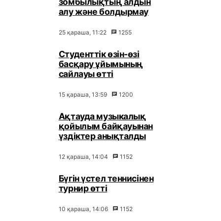
зомбылықтың алдын
алу және болдырмау
25 қараша, 11:22
1255
Студенттік өзін-өзі
басқару ұйымының
сайлауы өтті
15 қараша, 13:59
1200
Ақтауда музыкалық
қойылым байқауынан
үздіктер анықталды
12 қараша, 14:04
1152
Бүгін үстел теннисінен
турнир өтті
10 қараша, 14:06
1152