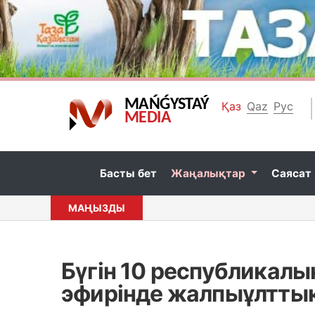
MAŃǴYSTAÝ
Қаз
Qaz
Рус
MEDIA
Басты бет
Жаңалықтар
Саясат
МАҢЫЗДЫ
Бүгін 10 республикалы
эфирінде жалпыұлттық