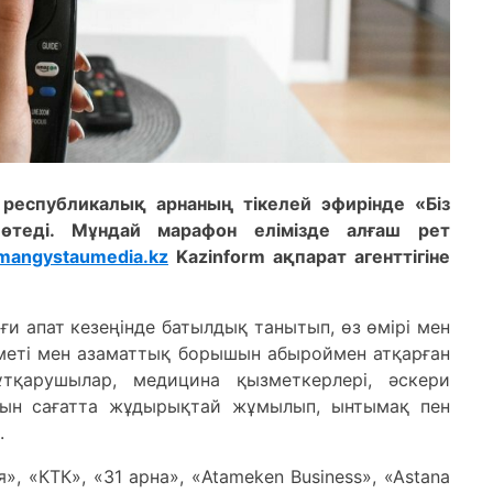
0 республикалық арнаның тікелей эфирінде «Біз
өтеді. Мұндай марафон елімізде алғаш рет
mangystaumedia.kz
Kazinform ақпарат агенттігіне
и апат кезеңінде батылдық танытып, өз өмірі мен
зметі мен азаматтық борышын абыроймен атқарған
тқарушылар, медицина қызметкерлері, әскери
н сын сағатта жұдырықтай жұмылып, ынтымақ пен
.
я», «КТК», «31 арна», «Atameken Business», «Astana