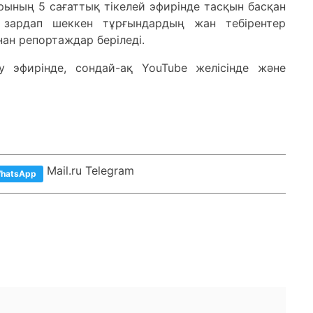
рының 5 сағаттық тікелей эфирінде тасқын басқан
 зардап шеккен тұрғындардың жан тебірентер
ан репортаждар беріледі.
y эфирінде, сондай-ақ YouTube желісінде және
Mail.ru Telegram
hatsApp