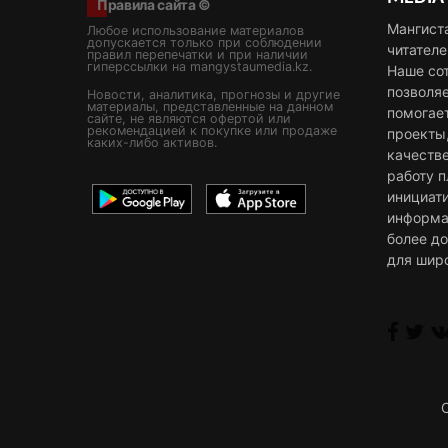
Правила сайта ©
Мангист
Любое использование материалов
допускается только при соблюдении
читателе
правил перепечатки и при наличии
гиперссылки на mangystaumedia.kz.
Наше со
позволя
Новости, аналитика, прогнозы и другие
материалы, представленные на данном
помогае
сайте, не являются офертой или
рекомендацией к покупке или продаже
проекты
каких-либо активов.
качестве
работу 
инициат
информа
более д
для шир