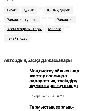
анонс
Құқық
Қызық дерек
Редакция туралы
Редакция
Әлем жаңалықтары
Мәселе
Тағайындау
Автордың басқа да жазбалары
Маңғыстау облысында
жастар арасында
ақпараттық-түсіндіру
жұмыстары жүргізілді
27 қараша, 17:04
2953
Тұрмыстық зорлық-