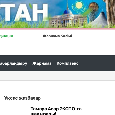
дакция
Жарнама бөлімі
абарландыру
Жарнама
Комплаенс
Ұқсас жазбалар
Тамара Асар ЭКСПО-ға
шақырады!