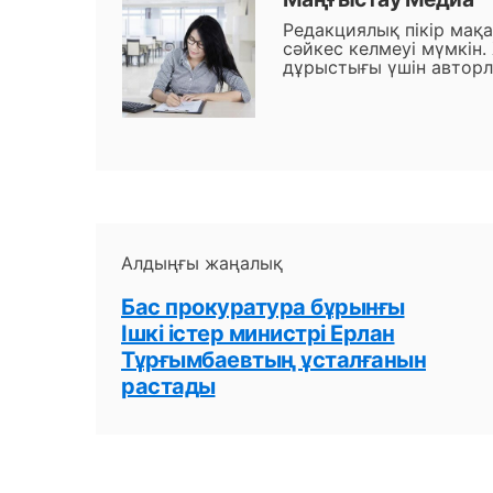
Редакциялық пікір мақ
сәйкес келмеуі мүмкін.
дұрыстығы үшін авторл
Алдыңғы жаңалық
Бас прокуратура бұрынғы
Ішкі істер министрі Ерлан
Тұрғымбаевтың ұсталғанын
растады