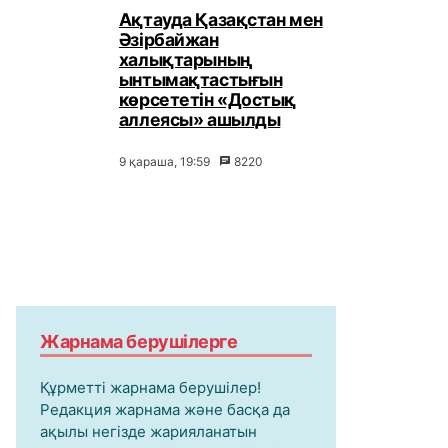
Ақтауда Қазақстан мен
Әзірбайжан
халықтарының
ынтымақтастығын
көрсететін «Достық
аллеясы» ашылды
9 қараша, 19:59
8220
Жарнама берушілерге
Құрметті жарнама берушілер!
Редакция жарнама және басқа да
ақылы негізде жарияланатын