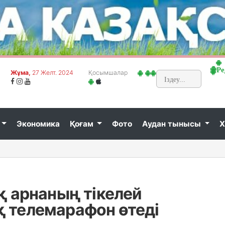
Ре
Жұма,
27 Желт. 2024
Қосымшалар
Экономика
Қоғам
Фото
Аудан тынысы
Х
қ арнаның тікелей
 телемарафон өтеді