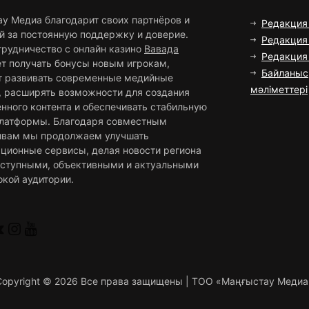
ау Медиа благодарит своих партнёров и
Редакция
й за постоянную поддержку и доверие.
Редакция 
трудничество с онлайн казино
Вавада
Редакци
ет получать бонусы новым игрокам,
Байланыс
т развивать современные медийные
мәліметтері
, расширять возможности для создания
нного контента и обеспечивать стабильную
платформы. Благодаря совместным
ивам мы продолжаем улучшать
ционные сервисы, делая новости региона
оступными, объективными и актуальными
окой аудитории.
Copyright ©
2026 Все права защищены | ТОО «Маңғыстау Медиа