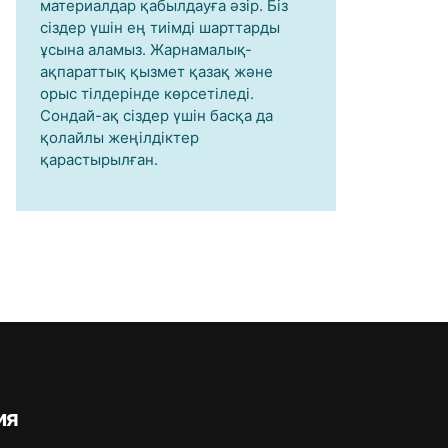
материалдар қабылдауға әзір. Біз
сіздер үшін ең тиімді шарттарды
ұсына аламыз. Жарнамалық-
ақпараттық қызмет қазақ және
орыс тілдерінде көрсетіледі.
Сондай-ақ сіздер үшін басқа да
қолайлы жеңілдіктер
қарастырылған.
ия