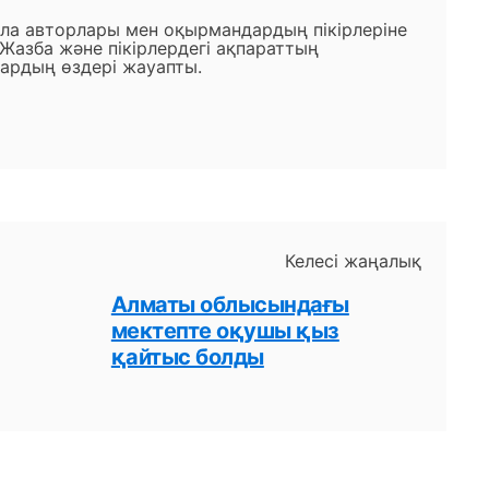
ала авторлары мен оқырмандардың пікірлеріне
 Жазба және пікірлердегі ақпараттың
ардың өздері жауапты.
Келесі жаңалық
Алматы облысындағы
мектепте оқушы қыз
қайтыс болды