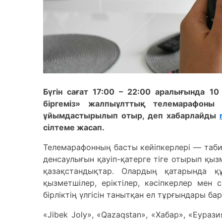
Бүгін сағат 17:00 – 22:00 аралығында 1
біргеміз» жалпыұлттық телемарафоны 
ұйымдастырылып отыр, деп хабарлайды
сілтеме жасап.
Телемарафонның басты кейіпкерлері — табиғ
денсаулығын қауіп-қатерге тіге отырып қы
қазақстандықтар. Олардың қатарында құ
қызметшілер, еріктілер, кәсіпкерлер ме
бірліктің үлгісін танытқан ел тұрғындары бар
«Jibek Joly», «Qazaqstan», «Хабар», «Еурази