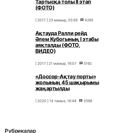
Тартысқа толы ІІ этап
(ФОТО)
[ 2017 ] 23 мамыр, 05:59
4265
Ақтауда Ралли рейд
Әлем Кубогының I этабы
аяқталды (ФОТО,
ВИДЕО)
[ 2017 ] 21 мамыр, 16:07
5192
«Доссор-Ақтау порты»
жолының 45 шақырымы
жаңартылды
[ 2020 ] 14 тамыз, 16:48
3599
Рубрикалар