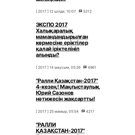
[ 2017 ] 12 шілде, 10:07
5312
ЭКСПО 2017
Халықаралық
мамандандырылған
көрмесіне еріктілер
қалай іріктелініп
алынды?
[ 2017 ] 14 маусым, 05:26
4961
"Ралли Қазақстан-2017"
4-кезең! Маңғыстаулық
Юрий Сазонов
нәтижесін жақсартты!
[ 2017 ] 25 мамыр, 05:54
4217
"РАЛЛИ
ҚАЗАҚСТАН-2017"