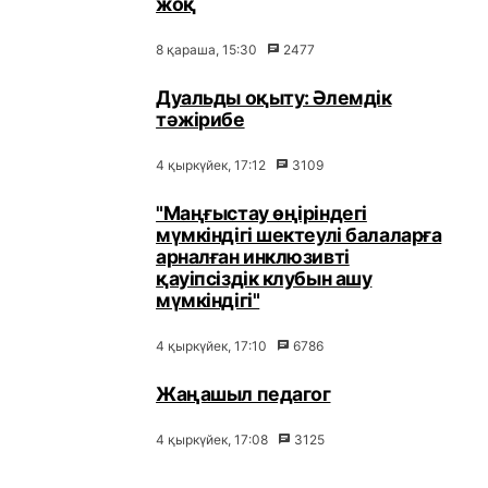
жоқ
8 қараша, 15:30
2477
Дуальды оқыту: Әлемдік
тәжірибе
4 қыркүйек, 17:12
3109
"Маңғыстау өңіріндегі
мүмкіндігі шектеулі балаларға
арналған инклюзивті
қауіпсіздік клубын ашу
мүмкіндігі"
4 қыркүйек, 17:10
6786
Жаңашыл педагог
4 қыркүйек, 17:08
3125