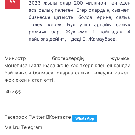
2023 жылы олар 200 миллион теңгеден
аса салық төлеген. Егер олардың қызметі
бизнеске қатысты болса, әрине, салық
төлеуі керек. Бұл үшін арнайы салық
режимі бар. Жүктеме 1 пайыздан 4
пайызға дейін», - деді Е. Жамаубаев.
Министр блогерлердің жұмысы
монетизацияланбаса және кәсіпкерлікпен ешқандай
байланысы болмаса, оларға салық төлеудің қажеті
жоқ екенін атап өтті.
465
Facebook Twitter ВКонтакте
WhatsApp
Mail.ru Telegram