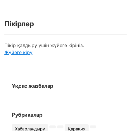
Пікірлер
Пікір қалдыру үшін жүйеге кіріңіз.
Жүйеге кіру
Ұқсас жазбалар
Рубрикалар
Хабарландыру
Қарақия