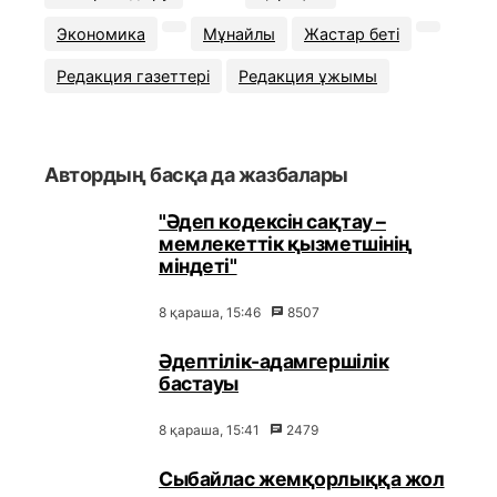
Экономика
Мұнайлы
Жастар беті
Редакция газеттері
Редакция ұжымы
Автордың басқа да жазбалары
"Әдеп кодексін сақтау –
мемлекеттік қызметшінің
міндеті"
8 қараша, 15:46
8507
Әдептілік-адамгершілік
бастауы
8 қараша, 15:41
2479
Сыбайлас жемқорлыққа жол