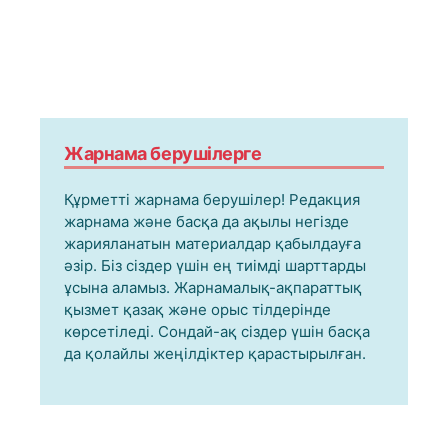
Жарнама берушілерге
Құрметті жарнама берушілер! Редакция
жарнама және басқа да ақылы негізде
жарияланатын материалдар қабылдауға
әзір. Біз сіздер үшін ең тиімді шарттарды
ұсына аламыз. Жарнамалық-ақпараттық
қызмет қазақ және орыс тілдерінде
көрсетіледі. Сондай-ақ сіздер үшін басқа
да қолайлы жеңілдіктер қарастырылған.