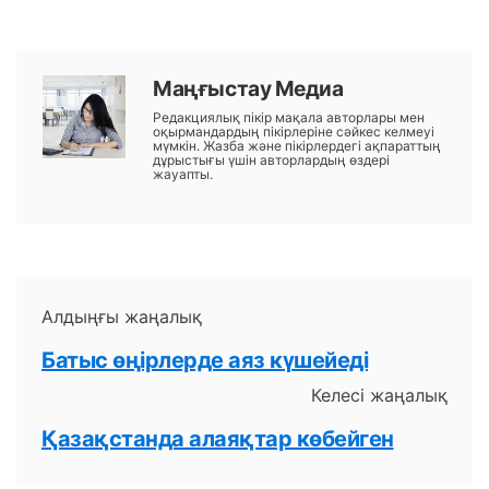
Маңғыстау Медиа
Редакциялық пікір мақала авторлары мен
оқырмандардың пікірлеріне сәйкес келмеуі
мүмкін. Жазба және пікірлердегі ақпараттың
дұрыстығы үшін авторлардың өздері
жауапты.
Алдыңғы жаңалық
Батыс өңірлерде аяз күшейеді
Келесі жаңалық
Қазақстанда алаяқтар көбейген