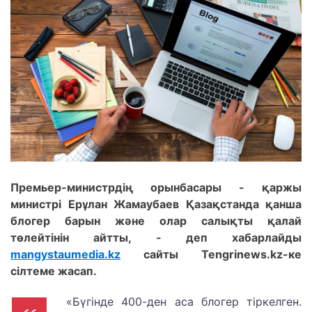
Премьер-министрдің орынбасары - қаржы
министрі Ерұлан Жамаубаев Қазақстанда қанша
блогер барын және олар салықты қалай
төлейтінін айтты, - деп хабарлайды
mangystaumedia.kz
сайты Tengrinews.kz-ке
сілтеме жасап.
«Бүгінде 400-ден аса блогер тіркелген.