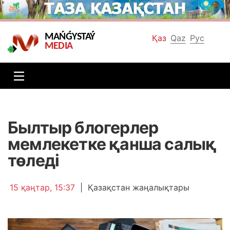
MAŃǴYSTAÝ
Қаз
Qaz
Рус
MEDIA
Былтыр блогерлер
мемлекетке қанша салық
төледі
15 қаңтар, 15:37
|
Қазақстан жаңалықтары