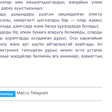
еткалар мен ажыратқыштардың жағдайын үнемі
ы дереу ауыстырыңыз.
анда, ұшқындары ұшатын зақымдалған электр
ысалы, көміртекті щеткалары бар — олар жұмыс
рғыда, джигсада және басқа құралдарда болады).
арды бір үлкен бумаға апаруға болмайды, оларды
йы қораптарды қолданған дұрыс. Осы қарапайым
алу және өрт қаупін айтарлықтай азайтады. Ал
ектрикке тапсырған дұрыс екенін есте ұстаған
нше жағдайлар бөлімінің аға инженері, азаматтық
Mail.ru Telegram
hatsApp