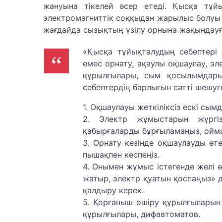
жануына тікелей әсер етеді. Қысқа тұйы
электромагниттік соққыдан жарылыс болуы м
жағдайда сызықтың үзілу орнына жақындау
«Қысқа тұйықталудың себептері 
емес орнату, ақаулы оқшаулау, эл
құрылғылары, сым қосылымдарын
себептердің барлығын сәтті шешуг
1. Оқшаулауы жеткіліксіз ескі сы
2. Электр жұмыстарын жүргіз
қабырғаларды бұрғыламаңыз, ойма
3. Орнату кезінде оқшаулауды ө
пышақпен кеспеңіз.
4. Онымен жұмыс істегенде желі ө
жатыр, электр қуатын қоспаңыз» д
қалдыру керек.
5. Қорғаныш өшіру құрылғыларын
құрылғылары, дифавтоматов.