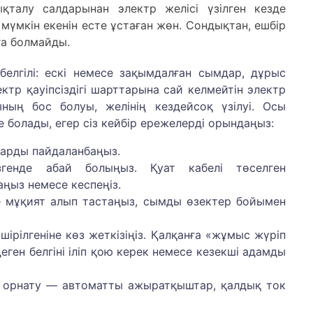
қталу салдарынан электр желісі үзілген кезде
үмкін екенін есте ұстаған жөн. Сондықтан, ешбір
ға болмайды.
белгілі: ескі немесе зақымдалған сымдар, дұрыс
ектр қауіпсіздігі шарттарына сай келмейтін электр
ың бос болуы, желінің кездейсоқ үзілуі. Осы
е болады, егер сіз кейбір ережелерді орындаңыз:
мдарды пайдаланбаңыз.
генде абай болыңыз. Қуат кабелі төселген
ңыз немесе кеспеңіз.
те мұқият алып тастаңыз, сымды өзектер бойымен
шірілгеніне көз жеткізіңіз. Қалқанға «жұмыс жүріп
еген белгіні іліп қою керек немесе кезекші адамды
 орнату — автоматты ажыратқыштар, қалдық ток