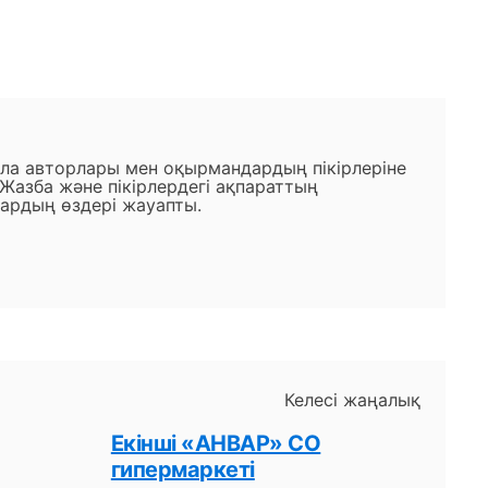
ала авторлары мен оқырмандардың пікірлеріне
 Жазба және пікірлердегі ақпараттың
ардың өздері жауапты.
Келесі жаңалық
Екінші «AНВАР» СО
гипермаркеті