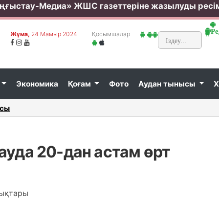
ңғыстау-Медиа» ЖШС газеттеріне жазылуды ресі
Ре
Жұма,
24 Мамыр 2024
Қосымшалар
Экономика
Қоғам
Фото
Аудан тынысы
Х
 қалды...
Білім б
ауда 20-дан астам өрт
ықтары