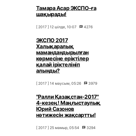
Тамара Асар ЭКСПО-ға
шақырады!
[ 2017 ] 12 шілде, 10:07
4276
ЭКСПО 2017
Халықаралық
мамандандырылған
көрмесіне еріктілер
қалай іріктелініп
алынды?
[ 2017 ] 14 маусым, 05:26
3979
"Ралли Қазақстан-2017"
4-кезең! Маңғыстаулық
Юрий Сазонов
нәтижесін жақсартты!
[ 2017 ] 25 мамыр, 05:54
3294