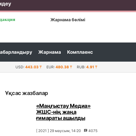
мдеу
дакция
Жарнама бөлімі
абарландыру
Жарнама
Комплаенс
асқармасы Мұнайлы мектебі мұғалімдерінің шағымына жауа
USD:
443.03
₸
EUR:
480.38
₸
RUB:
4.91
₸
Ұқсас жазбалар
«Маңғыстау Медиа»
ЖШС-нің жаңа
ғимараты ашылды
[ 2021 ] 29 маусым, 14:20
4075