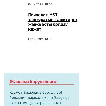
Бүгін 17:13
56
Психолог: ҰБТ
тапсыратын түлектерге
жан-жақты қолдау
қажет
Бүгін 17:12
35
Жарнама берушілерге
Құрметті жарнама берушілер!
Редакция жарнама және басқа да
ақылы негізде жарияланатын