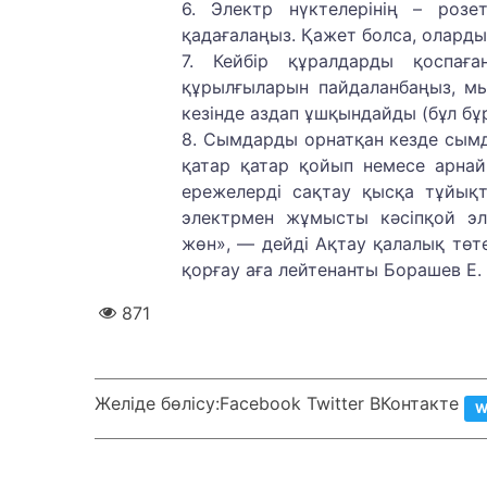
6. Электр нүктелерінің – роз
қадағалаңыз. Қажет болса, олард
7. Кейбір құралдарды қоспағ
құрылғыларын пайдаланбаңыз, м
кезінде аздап ұшқындайды (бұл бұ
8. Сымдарды орнатқан кезде сымд
қатар қатар қойып немесе арна
ережелерді сақтау қысқа тұйықт
электрмен жұмысты кәсіпқой эл
жөн», — дейді Ақтау қалалық төте
қорғау аға лейтенанты Борашев Е.
871
Желіде бөлісу:
Facebook Twitter ВКонтакте
W