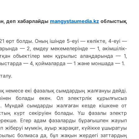
ан, деп хабарлайды
mangystaumedia.kz
облыстық
1 өрт болды. Оның ішінде 5-еуі — көлікте, 4-еуі —
арында — 2, емдеу мекемелерінде — 1, әкімшілік-
тқан объектілер мен құрылыс алаңдарында — 1,
лыстарда — 4, қоймаларда — 1 және моншада — 1.
талу.
ық немесе екі фазалық сымдардың жалғануы дейді.
ерінен болады екен. Ол электрлік құрылғысыз
ы. Мұндай сымдарды жалғаған кезде кішкене от
ктың күрт секіруіен болады. Үш фазалы электр
ерекше. Егер адам фазаларды бұрағышпен жауып
п жіберуі мүмкін, ауыр жарақат, күйікке ұшыратуы
арылыс болмаса да, бұл жақын жердегі заттардың