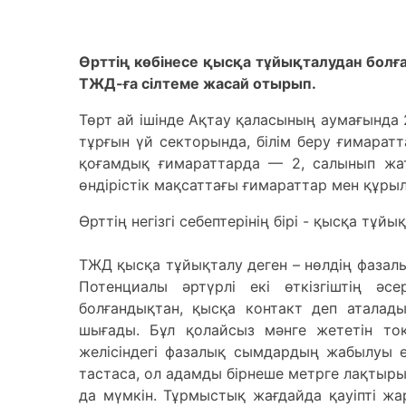
Өрттің көбінесе қысқа тұйықталудан болғ
ТЖД-ға сілтеме жасай отырып.
Төрт ай ішінде Ақтау қаласының аумағында 2
тұрғын үй секторында, білім беру ғимаратт
қоғамдық ғимараттарда — 2, салынып жа
өндірістік мақсаттағы ғимараттар мен құры
Өрттің негізгі себептерінің бірі - қысқа тұйық
ТЖД қысқа тұйықталу деген – нөлдің фазал
Потенциалы әртүрлі екі өткізгіштің әс
болғандықтан, қысқа контакт деп аталад
шығады. Бұл қолайсыз мәнге жететін то
желісіндегі фазалық сымдардың жабылуы 
тастаса, ол адамды бірнеше метрге лақтыры
да мүмкін. Тұрмыстық жағдайда қауіпті ж