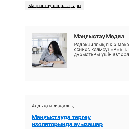
Маңғыстау жаңалықтары
Маңғыстау Медиа
Редакциялық пікір мақ
сәйкес келмеуі мүмкін.
дұрыстығы үшін авторл
Алдыңғы жаңалық
Маңғыстауда тергеу
изоляторында ауызашар