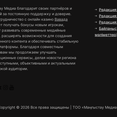
ау Медиа благодарит своих партнёров и
Редакция
й за постоянную поддержку и доверие.
Редакция 
трудничество с онлайн казино
Вавада
Редакци
ет получать бонусы новым игрокам,
Байланыс
т развивать современные медийные
мәліметтері
, расширять возможности для создания
нного контента и обеспечивать стабильную
платформы. Благодаря совместным
ивам мы продолжаем улучшать
ционные сервисы, делая новости региона
оступными, объективными и актуальными
окой аудитории.
Copyright ©
2026 Все права защищены | ТОО «Маңғыстау Медиа