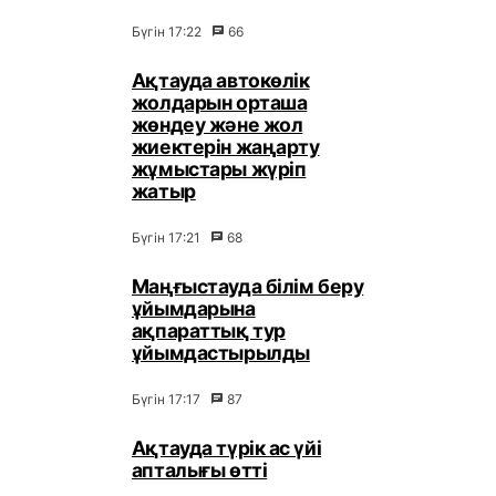
Бүгін 17:22
66
Ақтауда автокөлік
жолдарын орташа
жөндеу және жол
жиектерін жаңарту
жұмыстары жүріп
жатыр
Бүгін 17:21
68
Маңғыстауда білім беру
ұйымдарына
ақпараттық тур
ұйымдастырылды
Бүгін 17:17
87
Ақтауда түрік ас үйі
апталығы өтті