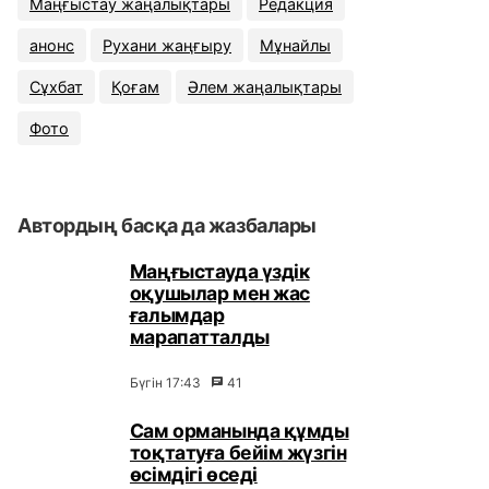
Маңғыстау жаңалықтары
Редакция
анонс
Рухани жаңғыру
Мұнайлы
Сұхбат
Қоғам
Әлем жаңалықтары
Фото
Автордың басқа да жазбалары
Маңғыстауда үздік
оқушылар мен жас
ғалымдар
марапатталды
Бүгін 17:43
41
Сам орманында құмды
тоқтатуға бейім жүзгін
өсімдігі өседі