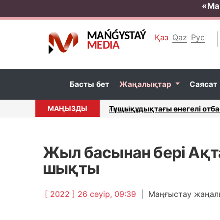
«Ма
MAŃǴYSTAÝ
Қаз
Qaz
Рус
MEDIA
Басты бет
Жаңалықтар
Саясат
МАҢЫЗДЫ
Ақтауда үш көлік соқтығысып
Жыл басынан бері Ақт
шықты
[ 2022 ] 26 сәуір, 09:39
|
Маңғыстау жаңал