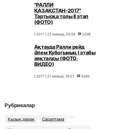
"РАЛЛИ
ҚАЗАҚСТАН-2017"
Тартысқа толы ІІ этап
(ФОТО)
[ 2017 ] 23 мамыр, 05:59
3298
Ақтауда Ралли рейд
Әлем Кубогының I этабы
аяқталды (ФОТО,
ВИДЕО)
[ 2017 ] 21 мамыр, 16:07
4269
Рубрикалар
Қызық дерек
Сараптама