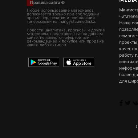
MEDIA
Правила сайта ©
Мангист
Любое использование материалов
допускается только при соблюдении
читателе
правил перепечатки и при наличии
гиперссылки на mangystaumedia.kz.
Наше со
позволя
Новости, аналитика, прогнозы и другие
материалы, представленные на данном
помогае
сайте, не являются офертой или
рекомендацией к покупке или продаже
проекты
каких-либо активов.
качестве
работу 
инициат
информа
более д
для шир