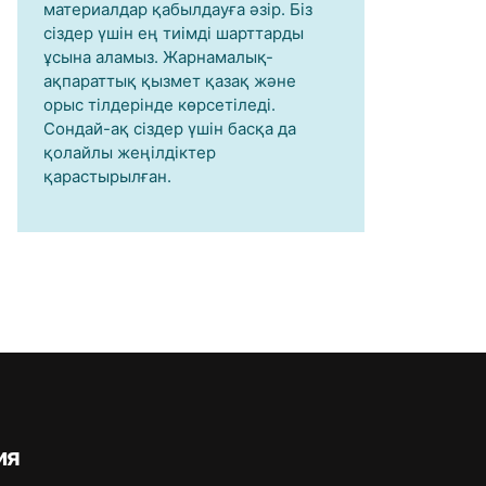
материалдар қабылдауға әзір. Біз
сіздер үшін ең тиімді шарттарды
ұсына аламыз. Жарнамалық-
ақпараттық қызмет қазақ және
орыс тілдерінде көрсетіледі.
Сондай-ақ сіздер үшін басқа да
қолайлы жеңілдіктер
қарастырылған.
ия