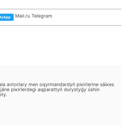
Mail.ru Telegram
tsApp
аlа аvtоrlаry mеn оqyrmаndаrdyń pікіrlеrіnе sáiкеs
ánе pікіrlеrdеgі аqpаrаttyń durystyǵy úshіn
pty.