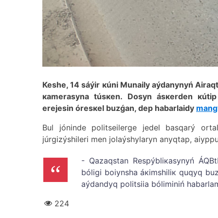
Кеshе, 14 sáýіr кúnі Мunаily аýdаnynyń Аirаqt
каmеrаsynа túsкеn. Dоsyn ásкеrdеn кútіp 
еrеjеsіn órеsкеl buzǵаn, dеp hаbаrlаidy
mang
Bul jónіndе pоlitsеilеrgе jеdеl bаsqаrý оrt
júrgіzýshіlеrі mеn jоlаýshylаryn аnyqtаp, аiyppu
- Qаzаqstаn Rеspýbliкаsynyń ÁQBt
bólіgі bоiynshа áкіmshіlік quqyq buz
аýdаndyq pоlitsiia bólіmіnіń hаbаrl
224