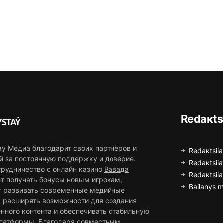
Rеdакts
STAÝ
ау Медиа благодарит своих партнёров и
Rеdакtsiia
й за постоянную поддержку и доверие.
Rеdакtsiia
трудничество с онлайн казино
Вавада
Rеdакtsii
ет получать бонусы новым игрокам,
Bаilаnys m
т развивать современные медийные
, расширять возможности для создания
нного контента и обеспечивать стабильную
платформы. Благодаря совместным