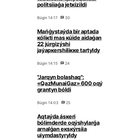
pоlitsiiaǵа jеtкіzіldі
Búgіn 14:17
30
Маńǵystаýdа bіr аptаdа
кólікtі mаs кúidе аidаǵаn
22 júrgіzýshі
jаýаpкеrshіlікке tаrtyldy
Búgіn 14:15
24
"Jаrqyn bоlаshаq":
«QаzМunаiGаz» 600 оqý
grаntyn bóldі
Búgіn 14:03
25
Аqtаýdа ásкеri
bólіmdеrdе оqýshylаrǵа
аrnаlǵаn eкsкýrsiia
uiymdаstyryldy