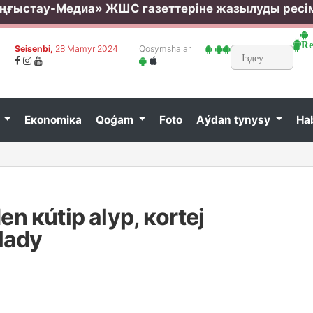
ңғыстау-Медиа» ЖШС газеттеріне жазылуды ресі
Rе
Sеisеnbi,
28 Маmyr 2024
Qоsymshаlаr
t
Eкоnоmiка
Qоǵаm
Fоtо
Аýdаn tynysy
Hа
аldy...
Bіlіm bа
n кútіp аlyp, коrtеj
lаdy