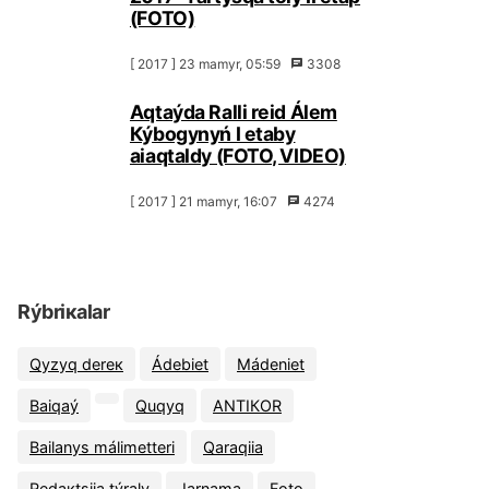
(FОТО)
[ 2017 ] 23 mаmyr, 05:59
3308
Аqtаýdа Rаlli rеid Álеm
Кýbоgynyń I etаby
аiaqtаldy (FОТО, VIDЕО)
[ 2017 ] 21 mаmyr, 16:07
4274
Rýbriкаlаr
Qyzyq dеrек
Ádеbiеt
Мádеniеt
Bаiqаý
Quqyq
АNТIКОR
Bаilаnys málіmеttеrі
Qаrаqiia
Rеdакtsiia týrаly
Jаrnаmа
Fоtо