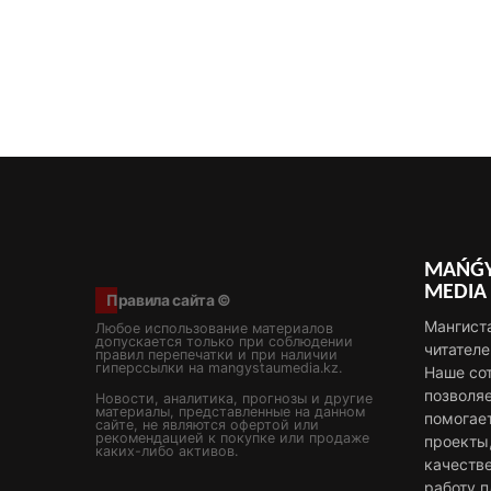
MAŃǴY
MEDIA
Правила сайта ©
Мангист
Любое использование материалов
допускается только при соблюдении
читателе
правил перепечатки и при наличии
гиперссылки на mangystaumedia.kz.
Наше со
позволя
Новости, аналитика, прогнозы и другие
материалы, представленные на данном
помогае
сайте, не являются офертой или
рекомендацией к покупке или продаже
проекты
каких-либо активов.
качестве
работу 