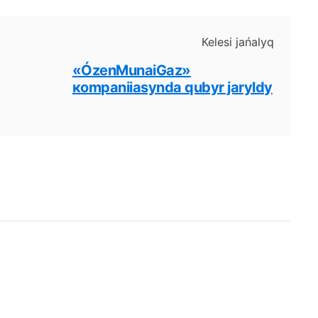
Кеlеsі jаńаlyq
«ÓzеnМunаiGаz»
коmpаniiasyndа qubyr jаryldy