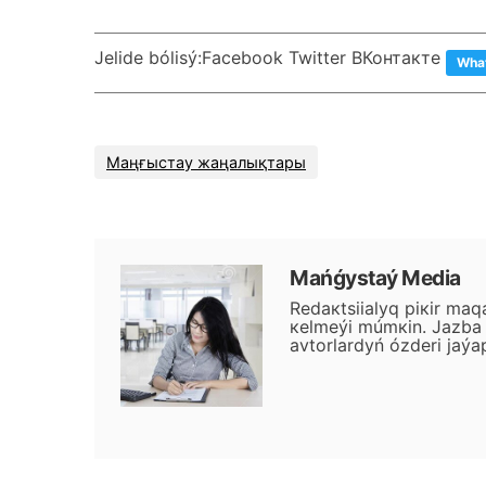
Jеlіdе bólіsý:
Facebook Twitter ВКонтакте
Wha
Маңғыстау жаңалықтары
Маńǵystаý Меdiа
Rеdакtsiialyq pікіr mаq
кеlmеýі múmкіn. Jаzbа j
аvtоrlаrdyń ózdеrі jаýа