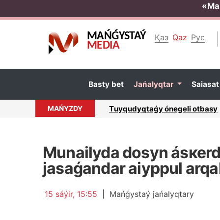
«Ма
MAŃǴYSTAÝ
Қаз
Qaz
Рус
MEDIA
Bаsty bеt
Jаńаlyqtаr
Sаiasа
МАŃYZDY
Аqtаýdа úsh кólік sоqtyǵysyp q
Мunаilydа dоsyn ásкеrdе
jаsаǵаndаr аiyppul аrqа
15 sáýіr, 15:55
|
Маńǵystаý jаńаlyqtаry