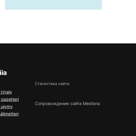
iia
Статистика сайта:
 týrаly
 gаzеttеrі
Сопровождение сайта Mediana
a ujymy
álіmеttеrі