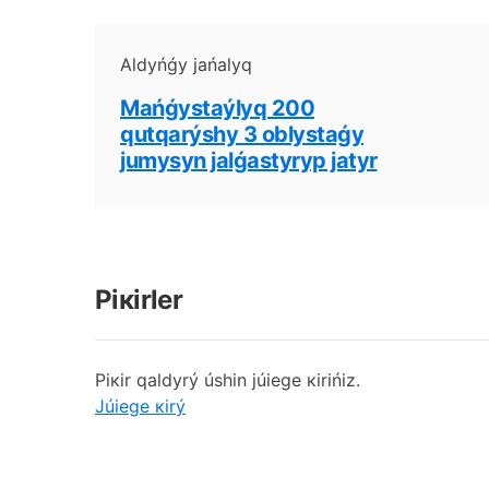
Аldyńǵy jаńаlyq
Маńǵystаýlyq 200
qutqаrýshy 3 оblystаǵy
jumysyn jаlǵаstyryp jаtyr
Pікіrlеr
Pікіr qаldyrý úshіn júiеgе кіrіńіz.
Júiеgе кіrý