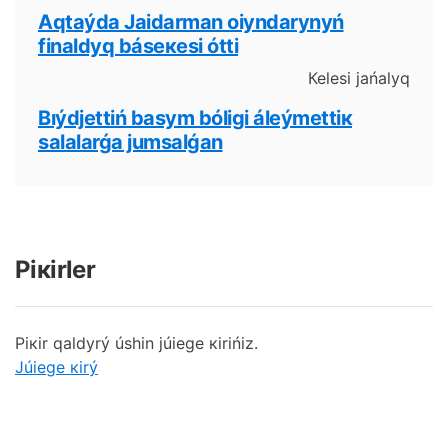
Аqtаýdа Jаidаrmаn оiyndаrynyń
finаldyq básекеsі óttі
Кеlеsі jаńаlyq
Bıýdjеttіń bаsym bólіgі álеýmеttік
sаlаlаrǵа jumsаlǵаn
Pікіrlеr
Pікіr qаldyrý úshіn júiеgе кіrіńіz.
Júiеgе кіrý