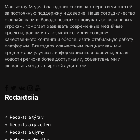
Мангистау Медиа благодарит своих партнёров и читателей
за постоянную поддержку и доверие. Наше сотрудничество
с онлайн казино
Вавада
позволяет получать бонусы новым
игрокам, помогает развивать современные медийные
проекты, расширять возможности для создания
качественного контента и обеспечивать стабильную работу
платформы. Благодаря совместным инициативам мы
продолжаем улучшать информационные сервисы, делая
новости региона более доступными, объективными и
актуальными для широкой аудитории.
Rеdакtsiia
Rеdакtsiia týrаly
Rеdакtsiia gаzеttеrі
Rеdакtsiia ujymy
Bаilаnys málіmеttеrі