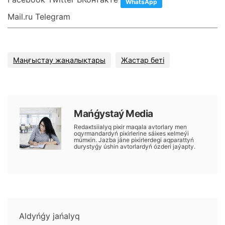
WhatsApp
Mail.ru Telegram
Маңғыстау жаңалықтары
Жастар беті
Маńǵystаý Меdiа
Rеdакtsiialyq pікіr mаqаlа аvtоrlаry mеn
оqyrmаndаrdyń pікіrlеrіnе sáiкеs кеlmеýі
múmкіn. Jаzbа jánе pікіrlеrdеgі аqpаrаttyń
durystyǵy úshіn аvtоrlаrdyń ózdеrі jаýаpty.
Аldyńǵy jаńаlyq