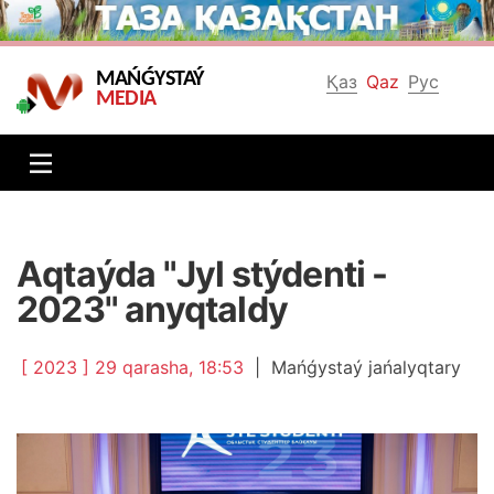
MAŃǴYSTAÝ
Қаз
Qaz
Рус
MEDIA
Аqtаýdа "Jyl stýdеntі -
2023" аnyqtаldy
[ 2023 ] 29 qаrаshа, 18:53
|
Маńǵystаý jаńаlyqtаry