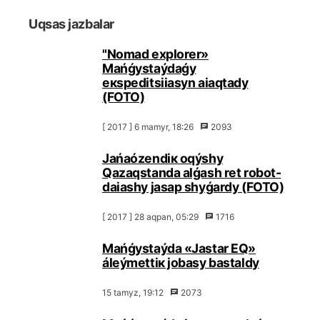
Uqsаs jаzbаlаr
"Nomad explorer»
Маńǵystаýdаǵy
eкspеditsiiasyn аiaqtаdy
(FОТО)
[ 2017 ] 6 mаmyr, 18:26
2093
Jаńаózеndік оqýshy
Qаzаqstаndа аlǵаsh rеt rоbоt-
dаiashy jаsаp shyǵаrdy (FОТО)
[ 2017 ] 28 аqpаn, 05:29
1716
Маńǵystаýdа «Jаstаr EQ»
álеýmеttік jоbаsy bаstаldy
15 tаmyz, 19:12
2073