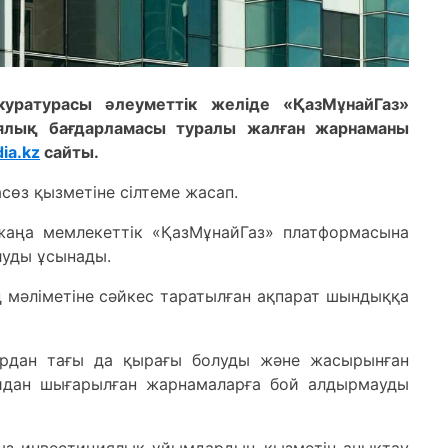
ратурасы әлеуметтік желіде «ҚазМұнайГаз»
ялық бағдарламасы туралы жалған жарнаманы
ia.kz
сайты.
өз қызметіне сілтеме жасап.
 жаңа мемлекеттік «ҚазМұнайГаз» платформасына
луды ұсынады.
 мәліметіне сәйкес таратылған ақпарат шындыққа
ардан тағы да қырағы болуды және жасырынған
йдан шығарылған жарнамаларға бой алдырмауды