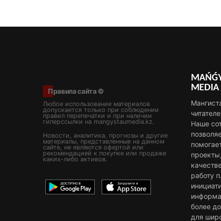
MAŃǴY
MEDIA
Правила сайта ©
Мангист
Любое использование материалов
допускается только при соблюдении
читателе
правил перепечатки и при наличии
гиперссылки на mangystaumedia.kz.
Наше со
позволя
Новости, аналитика, прогнозы и другие
материалы, представленные на данном
помогае
сайте, не являются офертой или
рекомендацией к покупке или продаже
проекты
каких-либо активов.
качестве
работу 
инициат
информа
более д
для шир