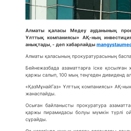
Алматы қаласы Медеу ауданының проку
Ұлттық компаниясы» АҚ-ның инвестици
анықтады, - деп хабарлайды
mangystaumed
Алматы қаласының прокуратурасының баспас
Бейнежазбада азаматтарға іске қосылған
қаржы салып, 100 мың теңгеден дивиденд а
«ҚазМұнайГаз» Ұлттық компаниясы» АҚ-ның
жанаспайды.
Осыған байланысты прокуратура азаматт
қаржы пирамидасы болуы мүмкін түрлі о
сұрайды.