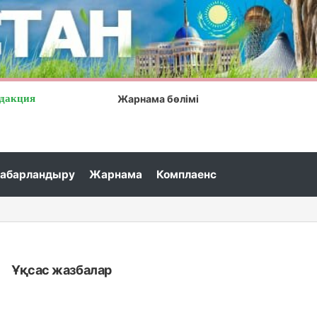
дакция
Жарнама бөлімі
абарландыру
Жарнама
Комплаенс
Ұқсас жазбалар