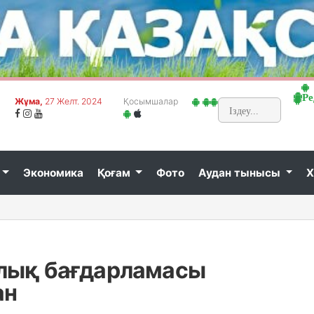
Ре
Жұма,
27 Желт. 2024
Қосымшалар
Экономика
Қоғам
Фото
Аудан тынысы
Х
лық бағдарламасы
ан