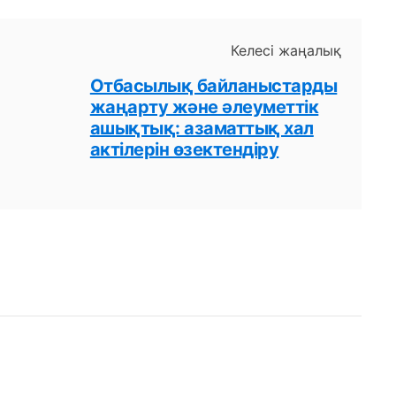
Келесі жаңалық
Отбасылық байланыстарды
жаңарту және әлеуметтік
ашықтық: азаматтық хал
актілерін өзектендіру