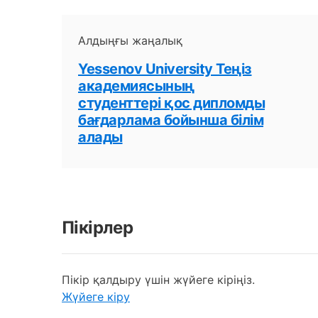
Алдыңғы жаңалық
Yessenov University Теңіз
академиясының
студенттері қос дипломды
бағдарлама бойынша білім
алады
Пікірлер
Пікір қалдыру үшін жүйеге кіріңіз.
Жүйеге кіру