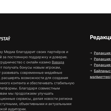
Редакц
STAÝ
ау Медиа благодарит своих партнёров и
Редакция
й за постоянную поддержку и доверие.
Редакция 
трудничество с онлайн казино
Вавада
Редакци
ет получать бонусы новым игрокам,
Байланыс
т развивать современные медийные
мәліметтері
, расширять возможности для создания
нного контента и обеспечивать стабильную
платформы. Благодаря совместным
ивам мы продолжаем улучшать
ционные сервисы, делая новости региона
оступными, объективными и актуальными
окой аудитории.