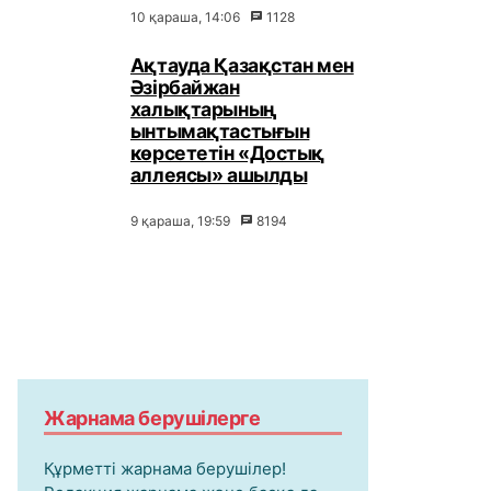
10 қараша, 14:06
1128
Ақтауда Қазақстан мен
Әзірбайжан
халықтарының
ынтымақтастығын
көрсететін «Достық
аллеясы» ашылды
9 қараша, 19:59
8194
Жарнама берушілерге
Құрметті жарнама берушілер!