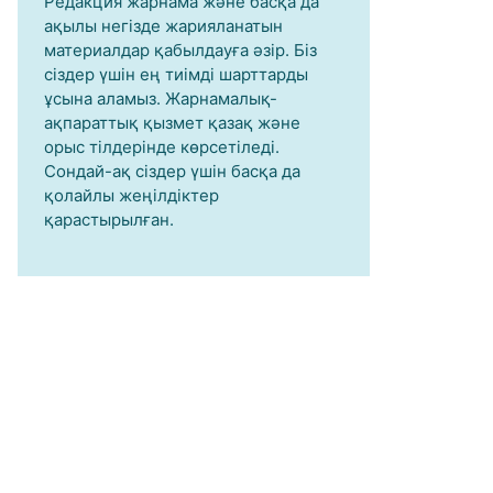
Редакция жарнама және басқа да
ақылы негізде жарияланатын
материалдар қабылдауға әзір. Біз
сіздер үшін ең тиімді шарттарды
ұсына аламыз. Жарнамалық-
ақпараттық қызмет қазақ және
орыс тілдерінде көрсетіледі.
Сондай-ақ сіздер үшін басқа да
қолайлы жеңілдіктер
қарастырылған.