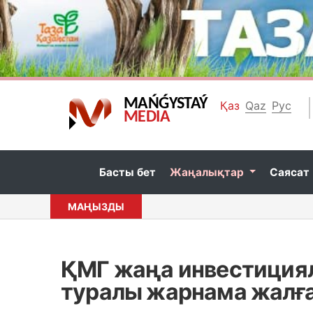
MAŃǴYSTAÝ
Қаз
Qaz
Рус
MEDIA
Басты бет
Жаңалықтар
Саясат
МАҢЫЗДЫ
ҚМГ жаңа инвестиция
туралы жарнама жалғ