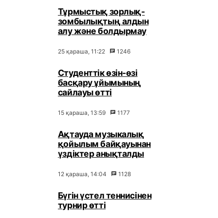
Тұрмыстық зорлық-
зомбылықтың алдын
алу және болдырмау
25 қараша, 11:22
1246
Студенттік өзін-өзі
басқару ұйымының
сайлауы өтті
15 қараша, 13:59
1177
Ақтауда музыкалық
қойылым байқауынан
үздіктер анықталды
12 қараша, 14:04
1128
Бүгін үстел теннисінен
турнир өтті