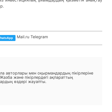
сыз инвестициялық ұйымдардың қызметін анықтау
р.
Mail.ru Telegram
hatsApp
ала авторлары мен оқырмандардың пікірлеріне
 Жазба және пікірлердегі ақпараттың
ардың өздері жауапты.