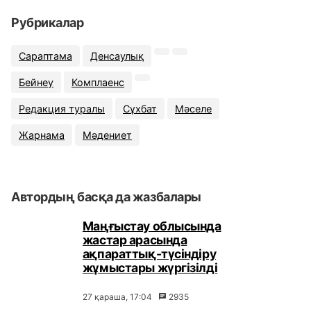
Рубрикалар
Сараптама
Денсаулық
Бейнеу
Комплаенс
Редакция туралы
Сұхбат
Мәселе
Жарнама
Мәдениет
Автордың басқа да жазбалары
Маңғыстау облысында
жастар арасында
ақпараттық-түсіндіру
жұмыстары жүргізілді
27 қараша, 17:04
2935