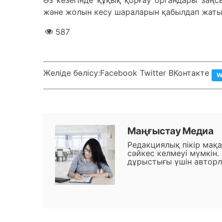
Өз кезегінде құқық қорғау органдары заң
және жолын кесу шараларын қабылдап жаты
587
Желіде бөлісу:
Facebook Twitter ВКонтакте
W
Маңғыстау Медиа
Редакциялық пікір мақ
сәйкес келмеуі мүмкін.
дұрыстығы үшін авторл