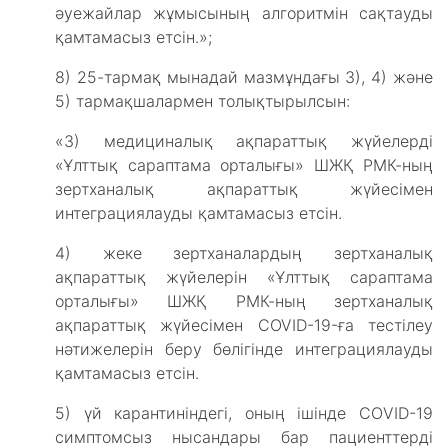
әуежайлар жұмысының алгоритмін сақтауды
қамтамасыз етсін.»;
8) 25-тармақ мынадай мазмұндағы 3), 4) және
5) тармақшалармен толықтырылсын:
«3) медициналық ақпараттық жүйелерді
«Ұлттық сараптама орталығы» ШЖҚ РМК-ның
зертханалық ақпараттық жүйесімен
интеграциялауды қамтамасыз етсін.
4) жеке зертханалардың зертханалық
ақпараттық жүйелерін «Ұлттық сараптама
орталығы» ШЖҚ РМК-ның зертханалық
ақпараттық жүйесімен COVID-19-ға тестілеу
нәтижелерін беру бөлігінде интеграциялауды
қамтамасыз етсін.
5) үй карантиніндегі, оның ішінде СОVID-19
симптомсыз нысандары бар пациенттерді