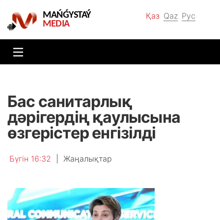
MAŃǴYSTAÝ
Қаз
Qaz
Рус
MEDIA
Бас санитарлық
дәрігердің қаулысына
өзгерістер енгізілді
Бүгін 16:32
|
Жаңалықтар