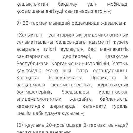
қашықтықтан бақылау үшін мобильді
қосымшаны енгізуді қамтамасыз етсін.»;
9) 30-тармақ мынадай редакцияда жазылсын:
«Халықтың санитариялық-эпидемиологиялық
саламаттылығы саласындағы қызметті жүзеге
асыратын тиісті аумақтың бас мемлекеттік
санитариялық дәрігерлері, Қазақстан
Республикасы Қорғаныс министрлігінің, Ұлттық
қауіпсіздік және ішкі істер органдарының,
Қазақстан Республикасы Президенті Іс
басқармасы ведомствосының құрылымдық
бөлімшелерінің басшылары қалыптасқан
эпидемиологиялық жағдайға байланысты
карантиндік шараларды қатаңдату туралы
шешім қабылдауға құқылы.»;
10) қаулыға 20-қосымшада 3-тармақ мынадай
редакцияда жазылсын: