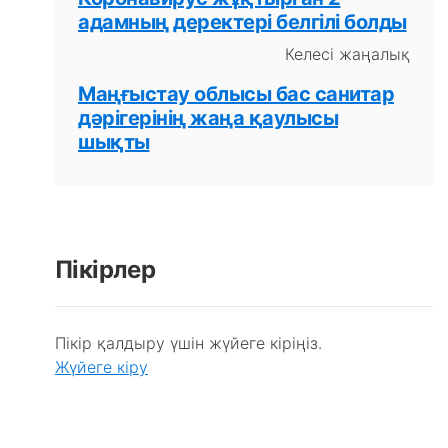
адамның деректері белгілі болды
Келесі жаңалық
Маңғыстау облысы бас санитар
дәрігерінің жаңа қаулысы
шықты
Пікірлер
Пікір қалдыру үшін жүйеге кіріңіз.
Жүйеге кіру