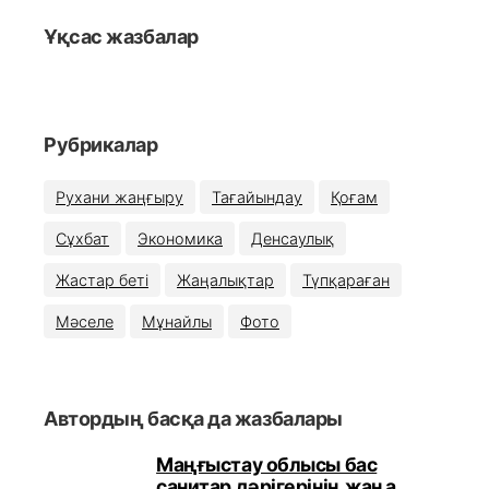
Ұқсас жазбалар
Рубрикалар
Рухани жаңғыру
Тағайындау
Қоғам
Сұхбат
Экономика
Денсаулық
Жастар беті
Жаңалықтар
Түпқараған
Мәселе
Мұнайлы
Фото
Автордың басқа да жазбалары
Маңғыстау облысы бас
санитар дәрігерінің жаңа