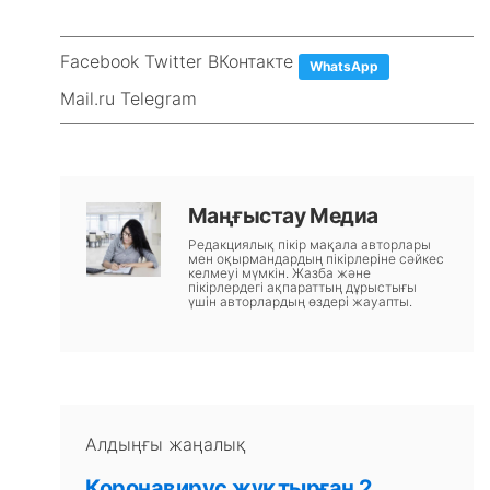
Facebook Twitter ВКонтакте
WhatsApp
Mail.ru Telegram
Маңғыстау Медиа
Редакциялық пікір мақала авторлары
мен оқырмандардың пікірлеріне сәйкес
келмеуі мүмкін. Жазба және
пікірлердегі ақпараттың дұрыстығы
үшін авторлардың өздері жауапты.
Алдыңғы жаңалық
Коронавирус жұқтырған 2