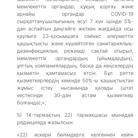
мемлекеттік органдар, құқық қорғау және
арнайы органдар COVID-19
сырқаттанушылығының өсуі 7 күн ішінде 5%-
дан аспайтын деңгейге жеткен жағдайда осы
қаулыға 23-қосымшаға сәйкес әлеуметтік
қашықтықты және күшейтілген санитариялық-
дезинфекциялық режимді сақтай отырып,
мемлекеттік органдардың (ұйымдардың),
ұлттық компаниялардың, басқа да кеңселердің
қызметін қамтамасыз етсін. Бұл ретте
қызметкерлердің кемінде 50%-ы қашықтықтан
жұмыс істеу нысанында қалады (штат
кестесінде 30-дан астам қызметкер
болғанда);»;
5) 14-тармақтың 22) тармақшасы мынадай
редакцияда жазылсын:
«22) әскери бөлімдерге келгеннен кейін