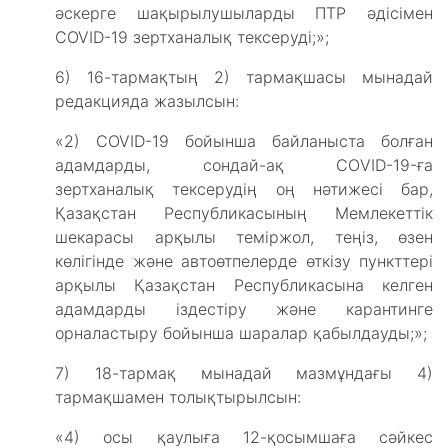
әскерге шақырылушыларды ПТР әдісімен
COVID-19 зертханалық тексеруді;»;
6) 16-тармақтың 2) тармақшасы мынадай
редакцияда жазылсын:
«2) COVID-19 бойынша байланыста болған
адамдарды, сондай-ақ CОVID-19-ға
зертханалық тексерудің оң нәтижесі бар,
Қазақстан Республикасының Мемлекеттік
шекарасы арқылы теміржол, теңіз, өзен
көлігінде және автоөтпелерде өткізу пункттері
арқылы Қазақстан Республикасына келген
адамдарды іздестіру және карантинге
орналастыру бойынша шаралар қабылдауды;»;
7) 18-тармақ мынадай мазмұндағы 4)
тармақшамен толықтырылсын:
«4) осы қаулыға 12-қосымшаға сәйкес