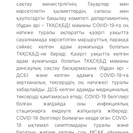
сақтау министрлігінің Тауарлар мен
көрсетілетін қызметтердің сапасы мен
қауіпсіздігін бақылау комитеті департаментінің
(бұдан әрі – ТКҚСҚБД) маманы COVID-19-ға оң
нәтиже туралы ақпаратты қазіргі уақытта
сауалнамада көрсетілген маршруттық параққа
сәйкес келген адам аумағында болатын
ТКҚСҚБД-не береді. Қазіргі уақытта келген
адам аумағында болатын ТКҚСҚБД маманы
денсаулық сақтау басқармасына (бұдан әрі –
ДСБ) және келген адамға COVID-19-ға
зертханалық тексерудің оң нәтижесі туралы
хабарлайды. ДСБ келген адамды медициналық
тексеруді қамтамасыз етеді, COVID-19 белгілері
болған жағдайда оны инфекциялық
стационарға емдеуге жатқызуға жібереді.
COVID-19 белгілері болмаған кезде оған COVID-
19 ықтимал симптомдары туралы және
баратын жеріне келген соң МСАК ұйымына