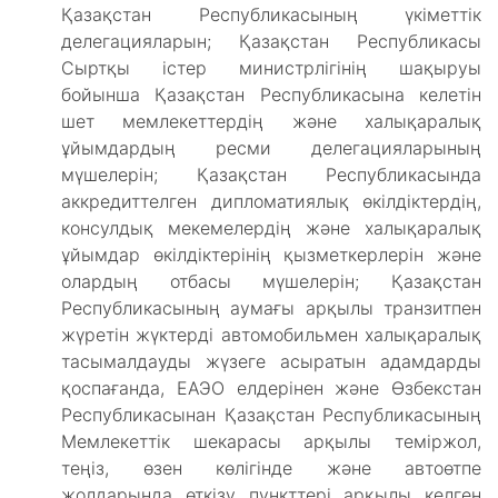
Қазақстан Республикасының үкіметтік
делегацияларын; Қазақстан Республикасы
Сыртқы істер министрлігінің шақыруы
бойынша Қазақстан Республикасына келетін
шет мемлекеттердің және халықаралық
ұйымдардың ресми делегацияларының
мүшелерін; Қазақстан Республикасында
аккредиттелген дипломатиялық өкілдіктердің,
консулдық мекемелердің және халықаралық
ұйымдар өкілдіктерінің қызметкерлерін және
олардың отбасы мүшелерін; Қазақстан
Республикасының аумағы арқылы транзитпен
жүретін жүктерді автомобильмен халықаралық
тасымалдауды жүзеге асыратын адамдарды
қоспағанда, ЕАЭО елдерінен және Өзбекстан
Республикасынан Қазақстан Республикасының
Мемлекеттік шекарасы арқылы теміржол,
теңіз, өзен көлігінде және автоөтпе
жолдарында өткізу пункттері арқылы келген