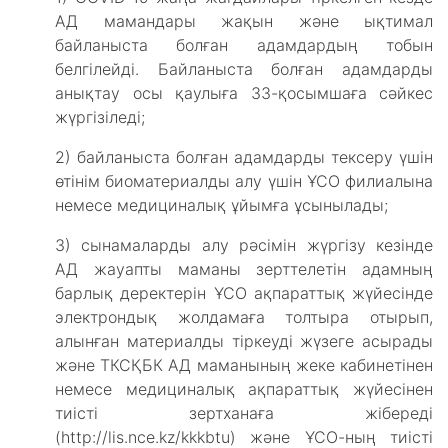
АД мамандары жақын және ықтимал
байланыста болған адамдардың тобын
белгілейді. Байланыста болған адамдарды
анықтау осы қаулыға 33-қосымшаға сәйкес
жүргізіледі;
2) байланыста болған адамдарды тексеру үшін
өтінім биоматериалды алу үшін ҰСО филиалына
немесе медициналық ұйымға ұсынылады;
3) сынамаларды алу рәсімін жүргізу кезінде
АД жауапты маманы зерттелетін адамның
барлық деректерін ҰСО ақпараттық жүйесінде
электрондық жолдамаға толтыра отырып,
алынған материалды тіркеуді жүзеге асырады
және ТКСҚБК АД маманының жеке кабинетінен
немесе медициналық ақпараттық жүйесінен
тиісті зертханаға жібереді
(http://lis.nce.kz/kkkbtu) және ҰСО-ның тиісті