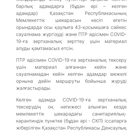
барлық адамдарға (бұдан әрі – келген
адамдар) Қазақстан Республикасының
Мемлекеттік шекарасын кесіп өтетін
орындарда осы қаулыға 43-қосымшаға сәйкес
сауалнама жүргізуді және ПТР әдісімен COVID-
19-ға зертханалық зерттеу үшін материал
алуды қамтамасыз етсін.
ПТР әдісімен COVID-19-ға зертханалық тексеру
үшін материал алғаннан кейін және
сауалнамадан кейін келген адамдар межелі
орнына дейін маршруты бойынша жүруді
жалғастырады.
Келген адамда COVID-19-ға зертханалық
тексерудің оң нәтижесі алынған кезде
мемлекеттік шекарадағы санитариялық-
карантиндік пунктке (бұдан әрі - СКП) іссапарға
жіберілген Қазақстан Республикасы Денсаулық