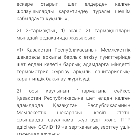
ескере отырып, шет елдерден келген
жолаушыларды карантиндеу туралы шешім
қабылдауға құқылы.»;
2) 2-тармақтың 1) және 2) тармақшалары
мынадай редакцияда жазылсын:
«1) Қазақстан Республикасының Мемлекеттік
шекарасы арқылы барлық өткізу пункттерінде
шет елден келетін барлық адамдарға міндетті
термометрия жүргізу арқылы санитариялық-
карантиндік бақылау жүргізуді;
2) осы қаулының 1-тармағына сәйкес
Қазақстан Республикасына шет елден келген
адамдарда Қазақстан Республикасының
Мемлекеттік шекарасын кесіп өтетін
орындарда сауалнама жүргізуді және ПТР
әдісімен COVID-19-ға зертханалық зерттеу үшін
материал алуды;»;