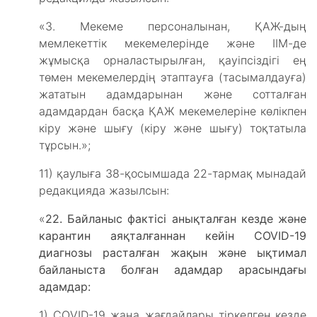
«3. Мекеме персоналынан, ҚАЖ-дың
мемлекеттік мекемелерінде және ІІМ-де
жұмысқа орналастырылған, қауіпсіздігі ең
төмен мекемелердің этаптауға (тасымалдауға)
жататын адамдарынан және сотталған
адамдардан басқа ҚАЖ мекемелеріне көлікпен
кіру және шығу (кіру және шығу) тоқтатыла
тұрсын.»;
11) қаулыға 38-қосымшада 22-тармақ мынадай
редакцияда жазылсын:
«
22.
Байланыс фактісі анықталған кезде және
карантин аяқталғаннан кейін COVID-19
диагнозы расталған жақын және ықтимал
байланыста болған адамдар арасындағы
адамдар:
1) СОVID-19 жаңа жағдайлары тіркелген кезде