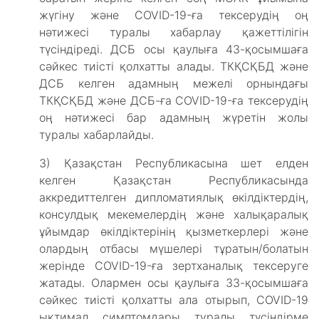
жүгіну және COVID-19-ға тексерудің оң
нәтижесі туралы хабарлау қажеттілігін
түсіндіреді. ДСБ осы қаулыға 43-қосымшаға
сәйкес тиісті қолхатты алады. ТКҚСҚБД және
ДСБ келген адамның межелі орнындағы
ТКҚСҚБД және ДСБ-ға COVID-19-ға тексерудің
оң нәтижесі бар адамның жүретін жолы
туралы хабарлайды.
3) Қазақстан Республикасына шет елден
келген Қазақстан Республикасында
аккредиттелген дипломатиялық өкілдіктердің,
консулдық мекемелердің және халықаралық
ұйымдар өкілдіктерінің қызметкерлері және
олардың отбасы мүшелері тұратын/болатын
жерінде COVID-19-ға зертханалық тексеруге
жатады. Олармен осы қаулыға 33-қосымшаға
сәйкес тиісті қолхатты ала отырып, COVID-19
ықтимал симптомдары туралы түсіндірме