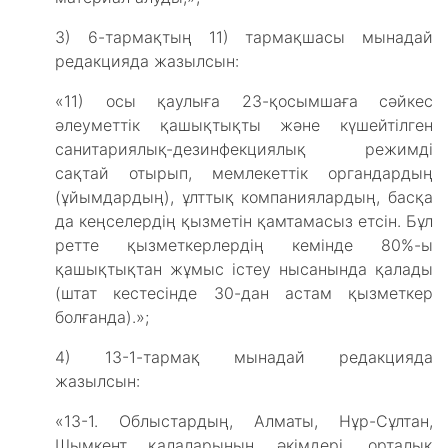
3) 6-тармақтың 11) тармақшасы мынадай
редакцияда жазылсын:
«11) осы қаулыға 23-қосымшаға сәйкес
әлеуметтік қашықтықты және күшейтілген
санитариялық-дезинфекциялық режимді
сақтай отырып, мемлекеттік органдардың
(ұйымдардың), ұлттық компаниялардың, басқа
да кеңселердің қызметін қамтамасыз етсін. Бұл
ретте қызметкерлердің кемінде 80%-ы
қашықтықтан жұмыс істеу нысанында қалады
(штат кестесінде 30-дан астам қызметкер
болғанда).»;
4) 13-1-тармақ мынадай редакцияда
жазылсын:
«13-1. Облыстардың, Алматы, Нұр-Сұлтан,
Шымкент қалаларының әкімдері, орталық