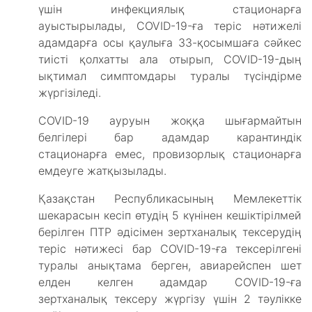
үшін инфекциялық стационарға
ауыстырылады, COVID-19-ға теріс нәтижелі
адамдарға осы қаулыға 33-қосымшаға сәйкес
тиісті қолхатты ала отырып, COVID-19-дың
ықтимал симптомдары туралы түсіндірме
жүргізіледі.
COVID-19 ауруын жоққа шығармайтын
белгілері бар адамдар карантиндік
стационарға емес, провизорлық стационарға
емдеуге жатқызылады.
Қазақстан Республикасының Мемлекеттік
шекарасын кесіп өтудің 5 күнінен кешіктірілмей
берілген ПТР әдісімен зертханалық тексерудің
теріс нәтижесі бар COVID-19-ға тексерілгені
туралы анықтама берген, авиарейспен шет
елден келген адамдар COVID-19-ға
зертханалық тексеру жүргізу үшін 2 тәулікке