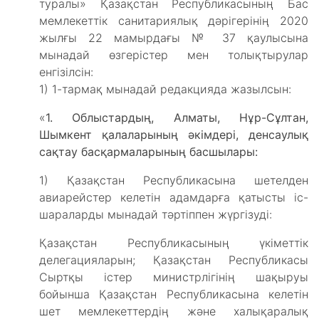
туралы» Қазақстан Республикасының Бас
мемлекеттік санитариялық дәрігерінің 2020
жылғы 22 мамырдағы № 37 қаулысына
мынадай өзгерістер мен толықтырулар
енгізілсін:
1) 1-тармақ мынадай редакцияда жазылсын:
«
1. Облыстардың, Алматы, Нұр-Сұлтан,
Шымкент қалаларының әкімдері, денсаулық
сақтау басқармаларының басшылары:
1) Қазақстан Республикасына шетелден
авиарейстер келетін адамдарға қатысты іс-
шараларды мынадай тәртіппен жүргізуді:
Қазақстан Республикасының үкіметтік
делегацияларын; Қазақстан Республикасы
Сыртқы істер министрлігінің шақыруы
бойынша Қазақстан Республикасына келетін
шет мемлекеттердің және халықаралық