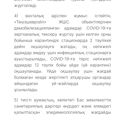
жүргізіледі.
4) вахталық әдіспен жұмыс істейтін,
«Теңізшевройл» ЖШС объектілерінен
демобилизацияланған адамдар COVID-19-ға
зертханалық тексеру жүргізу үшін келген орны
бойынша карантиндік стационарда 2 тәулікке
дейін оқшаулауға жатады, оң нәтижелі
адамдар емдеу үшін инфекциялық стационарға
ауыстырылады, COVID-19-ға теріс нәтижелі
адамдар 12 тәулік бойы үйде (үй карантині)
оқшауланады. Үйде оқшаулау үшін жағдай
болмаған кезде жергілікті атқарушы органдар
айқындаған үй-жайларда оқшаулау
ұсынылады.
5) тиісті аумақтың, көліктегі Бас мемлекеттік
санитариялық дәрігері өңірдегі және әлемдегі
қалыптасқан эпидемиологиялық жағдайды