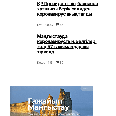
ҚР Президентінің баспасөз
хатшысы Берік Уәлиден
коронавирус анықталды
Бүгін 08:47
56
Маңғыстауда
коронавирустың белгілері
жоқ 57 тасымалдаушы
тіркелді
Кеше 14:51
301