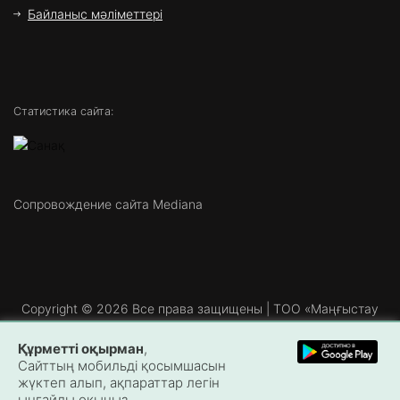
Байланыс мәліметтері
Статистика сайта:
Сопровождение сайта Mediana
Copyright ©
2026 Все права защищены | ТОО «Маңғыстау
Медиа»
Құрметті оқырман
,
Сайттың мобильді қосымшасын
жүктеп алып, ақпараттар легін
ыңғайлы оқыңыз