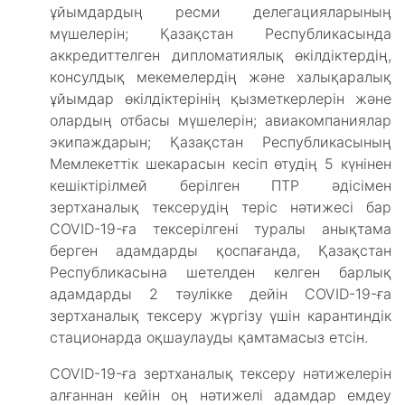
ұйымдардың ресми делегацияларының
мүшелерін; Қазақстан Республикасында
аккредиттелген дипломатиялық өкілдіктердің,
консулдық мекемелердің және халықаралық
ұйымдар өкілдіктерінің қызметкерлерін және
олардың отбасы мүшелерін; авиакомпаниялар
экипаждарын; Қазақстан Республикасының
Мемлекеттік шекарасын кесіп өтудің 5 күнінен
кешіктірілмей берілген ПТР әдісімен
зертханалық тексерудің теріс нәтижесі бар
COVID-19-ға тексерілгені туралы анықтама
берген адамдарды қоспағанда, Қазақстан
Республикасына шетелден келген барлық
адамдарды 2 тәулікке дейін COVID-19-ға
зертханалық тексеру жүргізу үшін карантиндік
стационарда оқшаулауды қамтамасыз етсін.
COVID-19-ға зертханалық тексеру нәтижелерін
алғаннан кейін оң нәтижелі адамдар емдеу