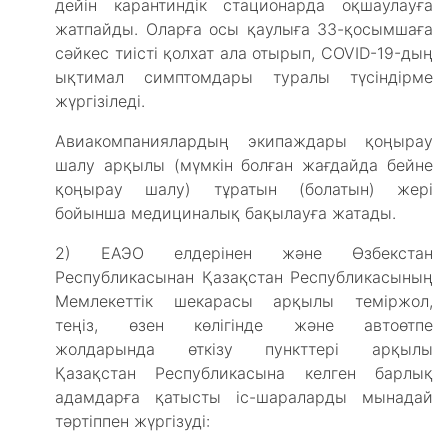
дейін карантиндік стационарда оқшаулауға
жатпайды. Оларға осы қаулыға 33-қосымшаға
сәйкес тиісті қолхат ала отырып, COVID-19-дың
ықтимал симптомдары туралы түсіндірме
жүргізіледі.
Авиакомпаниялардың экипаждары қоңырау
шалу арқылы (мүмкін болған жағдайда бейне
қоңырау шалу) тұратын (болатын) жері
бойынша медициналық бақылауға жатады.
2) ЕАЭО елдерінен және Өзбекстан
Республикасынан Қазақстан Республикасының
Мемлекеттік шекарасы арқылы теміржол,
теңіз, өзен көлігінде және автоөтпе
жолдарында өткізу пункттері арқылы
Қазақстан Республикасына келген барлық
адамдарға қатысты іс-шараларды мынадай
тәртіппен жүргізуді: