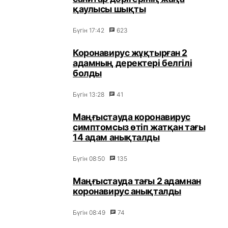
қаулысы шықты
Бүгін 17:42
623
Коронавирус жұқтырған 2
адамның деректері белгілі
болды
Бүгін 13:28
41
Маңғыстауда коронавирус
симптомсыз өтіп жатқан тағы
14 адам анықталды
Бүгін 08:50
135
Маңғыстауда тағы 2 адамнан
коронавирус анықталды
Бүгін 08:49
74