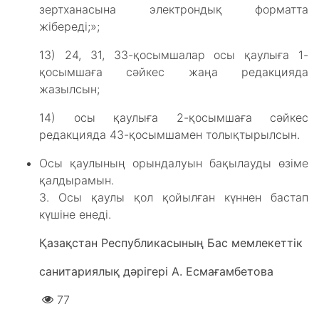
зертханасына электрондық форматта
жібереді;»;
13) 24, 31, 33-қосымшалар осы қаулыға 1-
қосымшаға сәйкес жаңа редакцияда
жазылсын;
14) осы қаулыға 2-қосымшаға сәйкес
редакцияда 43-қосымшамен толықтырылсын.
Осы қаулының орындалуын бақылауды өзіме
қалдырамын.
3. Осы қаулы қол қойылған күннен бастап
күшіне енеді.
Қазақстан Республикасының Бас мемлекеттік
санитариялық дәрігері А. Есмағамбетова
77