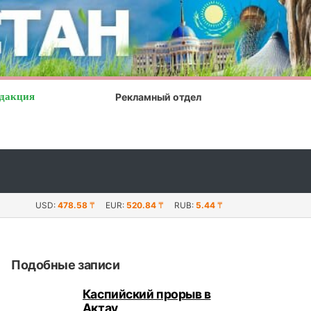
дакция
Рекламный отдел
мбры отмечают в Мангистау
USD:
478.58
₸
EUR:
520.84
₸
RUB:
5.44
₸
Подобные записи
Каспийский прорыв в
Актау