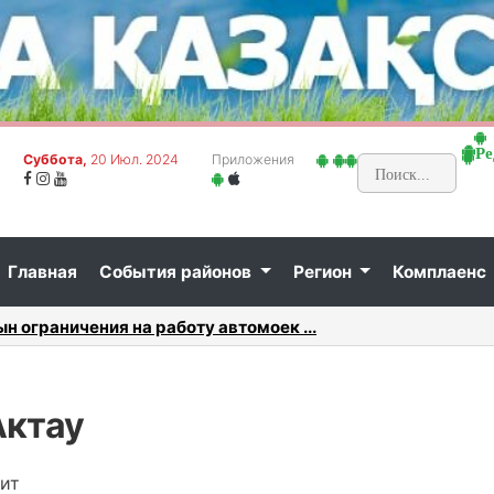
Ре
Суббота,
20 Июл. 2024
Приложения
Главная
События районов
Регион
Комплаенс
 «МАЭК» назначен Кинис Ураков...
День До
Актау
ит