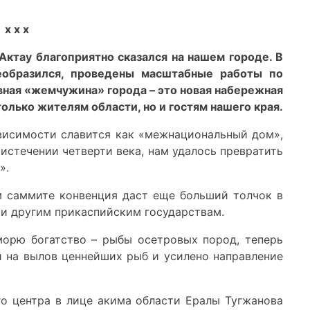
х х х
ктау благоприятно сказался на нашем городе. В
еобразился, проведены масштабные работы по
вная «жемчужина» города – это новая набережная
только жителям области, но и гостям нашего края.
висимости славится как «межнациональный дом»,
о истечении четверти века, нам удалось превратить
».
м саммите конвенция даст еще больший толчок в
 и другим прикаспийским государствам.
морю богатство – рыбы осетровых пород, теперь
 на вылов ценнейших рыб и усилено направление
го центра в лице акима области Ералы Тугжанова