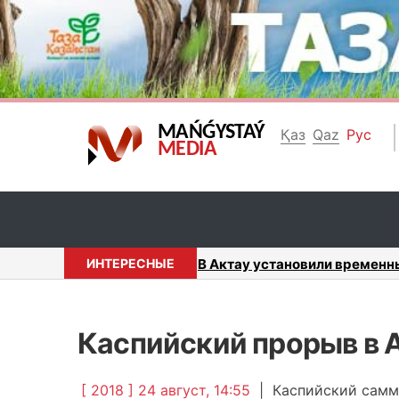
MAŃǴYSTAÝ
Қаз
Qaz
Рус
MEDIA
оту автомоек ...
ИНТЕРЕСНЫЕ
Генеральным директором ТОО
Каспийский прорыв в 
[ 2018 ] 24 август, 14:55
|
Каспийский самм