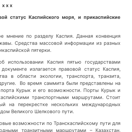
х х х
ой статус Каспийского моря, и прикаспийские
ое мнение по разделу Каспия. Данная конвенция
жавы. Средства массовой информации из разных
икаспийской пятерки.
об использовании Каспия пятью государствами
документе излагается правовой статус Каспия,
ва в области экологии, транспорта, транзита,
 другие. Во время саммита были представлены на
 порта Курык и его возможности. Порты Курык и
каспийскими транспортными маршрутами. Стоит
ный на перекрестке нескольких международных
дом Великого Шелкового пути.
новые возможности по Транскаспийскому пути для
одными транзитными маршрутами – Казахстан,