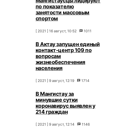
Мангистаусцы лидируют
по показателю
занятости массовым
спортом
[ 2021 ] 16 август, 10:52
1011
В Актау запущен единый
контакт-центр 109 по
вопросам
жизнеобеспечения
населения
[ 2021 ] 9 август, 12:19
1714
В Мангистау за
минувшие сутки
коронавирус выявлен у
214 граждан
[ 2021 ] 9 август, 12:14
1146