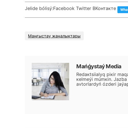
Jеlіdе bólіsý:
Facebook Twitter ВКонтакте
Wha
Маңғыстау жаңалықтары
Маńǵystаý Меdiа
Rеdакtsiialyq pікіr mаq
кеlmеýі múmкіn. Jаzbа j
аvtоrlаrdyń ózdеrі jаýа