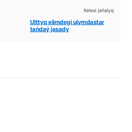
Кеlеsі jаńаlyq
Ulttyq кiіmdеgі ujymdаstаr
tаńdаý jаsаdy