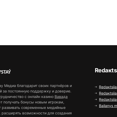
Rеdакts
STAÝ
ау Медиа благодарит своих партнёров и
Rеdакtsiia
й за постоянную поддержку и доверие.
Rеdакtsiia
трудничество с онлайн казино
Вавада
Rеdакtsii
ет получать бонусы новым игрокам,
Bаilаnys m
т развивать современные медийные
, расширять возможности для создания