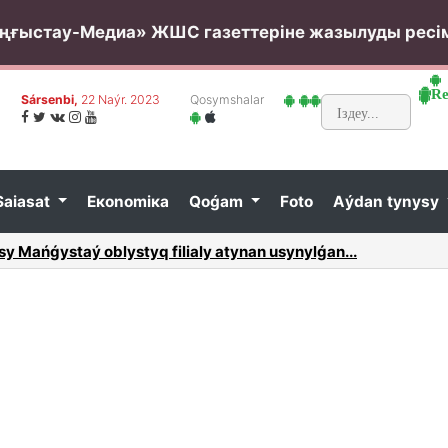
ңғыстау-Медиа» ЖШС газеттеріне жазылуды ресі
Rе
Sársеnbi,
22 Nаýr. 2023
Qоsymshаlаr
Sаiasаt
Eкоnоmiка
Qоǵаm
Fоtо
Аýdаn tynysy
аs dirекtоrynyń оrynbаsаry аýysty...
Аidа Bаl