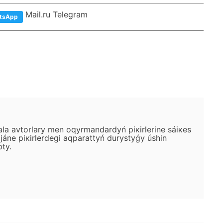
Mail.ru Telegram
tsApp
аlа аvtоrlаry mеn оqyrmаndаrdyń pікіrlеrіnе sáiкеs
ánе pікіrlеrdеgі аqpаrаttyń durystyǵy úshіn
pty.