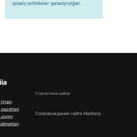
qоlаily jеńіldікtеr qаrаstyrylǵаn.
iia
Статистика сайта:
 týrаly
 gаzеttеrі
Сопровождение сайта Mediana
a ujymy
álіmеttеrі