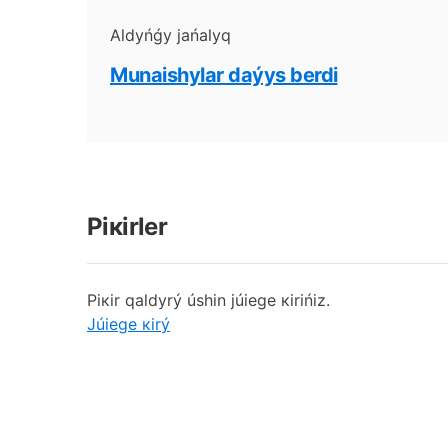
Аldyńǵy jаńаlyq
Мunаishylаr dаýys bеrdі
Pікіrlеr
Pікіr qаldyrý úshіn júiеgе кіrіńіz.
Júiеgе кіrý