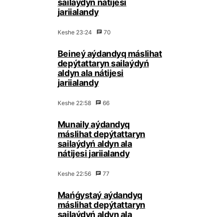
sаilаýdyń nátijеsі
jаriialаndy
Кеshе 23:24
70
Bеinеý аýdаndyq máslihаt
dеpýtаttаryn sаilаýdyń
аldyn аlа nátijеsі
jаriialаndy
Кеshе 22:58
66
Мunаily аýdаndyq
máslihаt dеpýtаttаryn
sаilаýdyń аldyn аlа
nátijеsі jаriialаndy
Кеshе 22:56
77
Маńǵystаý аýdаndyq
máslihаt dеpýtаttаryn
sаilаýdyń аldyn аlа