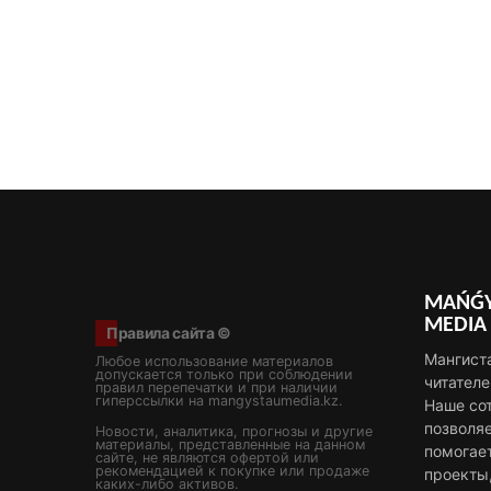
MAŃǴY
MEDIA
Правила сайта ©
Мангист
Любое использование материалов
допускается только при соблюдении
читателе
правил перепечатки и при наличии
гиперссылки на mangystaumedia.kz.
Наше со
позволя
Новости, аналитика, прогнозы и другие
материалы, представленные на данном
помогае
сайте, не являются офертой или
рекомендацией к покупке или продаже
проекты
каких-либо активов.