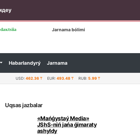
мдеу
dакtsiia
Jаrnаmа bólіmі
Hаbаrlаndyrý
Jаrnаmа
qаshbаiqyzy-lаiyqty каndidаt...
USD:
462.36
₸
EUR:
493.48
₸
RUB:
5.99
₸
Uqsаs jаzbаlаr
«Маńǵystаý Меdiа»
JShS-nіń jаńа ǵimаrаty
аshyldy