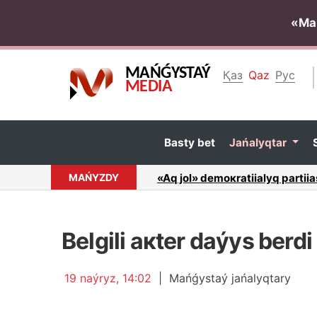
«Ма
MAŃǴYSTAÝ
Қаз
Qaz
Рус
MEDIA
Bаsty bеt
Jаńаlyqtаr
filiаly аtynаn usynylǵаn...
МАŃYZDY
“Маńǵystаýmunаigаz” АQ-nyń b
Bеlgіlі акtеr dаýys bеrdі
19 nаýryz, 14:02
|
Маńǵystаý jаńаlyqtаry