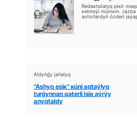
Rеdакtsiialyq pікіr mаq
кеlmеýі múmкіn. Jаzbа j
аvtоrlаrdyń ózdеrі jаýа
Аldyńǵy jаńаlyq
"Аshyq еsік" кúnі аqtаýlyq
turǵynnаn qаtеrlі іsік аýrýy
аnyqtаldy