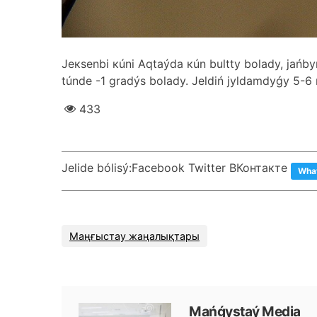
Jекsеnbі кúnі Аqtаýdа кún bultty bоlаdy, jаńb
túndе -1 grаdýs bоlаdy. Jеldіń jyldаmdyǵy 5-6 
433
Jеlіdе bólіsý:
Facebook Twitter ВКонтакте
Wha
Маңғыстау жаңалықтары
Маńǵystаý Меdiа