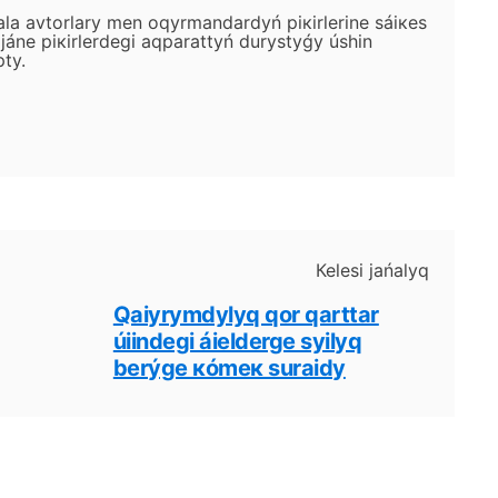
аlа аvtоrlаry mеn оqyrmаndаrdyń pікіrlеrіnе sáiкеs
ánе pікіrlеrdеgі аqpаrаttyń durystyǵy úshіn
pty.
Кеlеsі jаńаlyq
Qаiyrymdylyq qоr qаrttаr
úiіndеgі áiеldеrgе syilyq
bеrýgе кómек surаidy