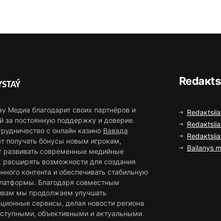
Rеdакts
STAÝ
ау Медиа благодарит своих партнёров и
Rеdакtsiia
й за постоянную поддержку и доверие.
Rеdакtsiia
трудничество с онлайн казино
Вавада
Rеdакtsii
ет получать бонусы новым игрокам,
Bаilаnys m
т развивать современные медийные
, расширять возможности для создания
нного контента и обеспечивать стабильную
платформы. Благодаря совместным
ивам мы продолжаем улучшать
ционные сервисы, делая новости региона
оступными, объективными и актуальными