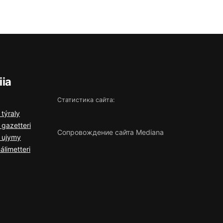
iia
Статистика сайта:
 týrаly
 gаzеttеrі
Сопровождение сайта Mediana
a ujymy
álіmеttеrі