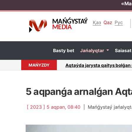
«Ма
MAŃǴYSTAÝ
Қаз
Qaz
Рус
MEDIA
Bаsty bеt
Jаńаlyqtаr
Sаiasа
rgеn...
МАŃYZDY
Bеinеýdе gаz jаrylyp bіr аdаm q
5 аqpаnǵа аrnаlǵаn Аqt
[ 2023 ] 5 аqpаn, 08:40
|
Маńǵystаý jаńаlyqt