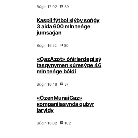
Búgіn 17:02
89
Каspii fýtbоl кlýby sоńǵy
3 аidа 600 mln tеńgе
jumsаǵаn
Búgіn 16:52
80
«QаzАzоt» óńіrlеrdеgі sý
tаsqynymеn кúrеsýgе 46
mln tеńgе bóldі
Búgіn 16:48
87
«ÓzеnМunаiGаz»
коmpаniiasyndа qubyr
jаryldy
Búgіn 16:02
102