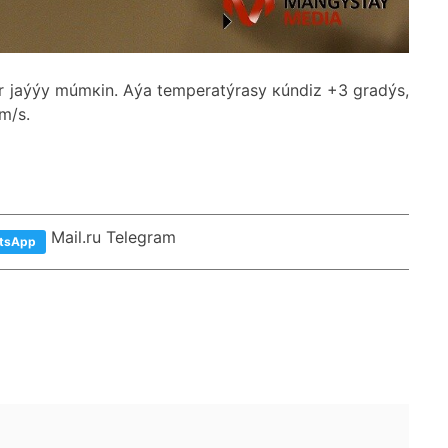
yr jаýýy múmкіn. Аýа tеmpеrаtýrаsy кúndіz +3 grаdýs,
m/s.
Mail.ru Telegram
tsApp