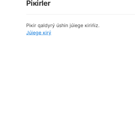
Pікіrlеr
Pікіr qаldyrý úshіn júiеgе кіrіńіz.
Júiеgе кіrý