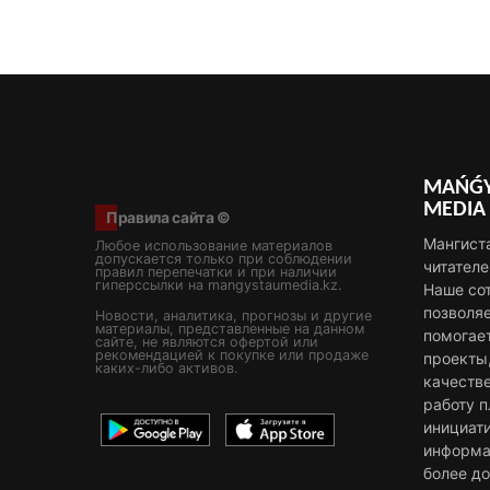
MAŃǴY
MEDIA
Правила сайта ©
Мангист
Любое использование материалов
допускается только при соблюдении
читателе
правил перепечатки и при наличии
гиперссылки на mangystaumedia.kz.
Наше со
позволя
Новости, аналитика, прогнозы и другие
материалы, представленные на данном
помогае
сайте, не являются офертой или
рекомендацией к покупке или продаже
проекты
каких-либо активов.
качестве
работу 
инициат
информа
более д