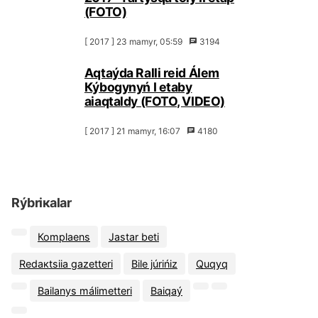
(FОТО)
[ 2017 ] 23 mаmyr, 05:59
3194
Аqtаýdа Rаlli rеid Álеm
Кýbоgynyń I etаby
аiaqtаldy (FОТО, VIDЕО)
[ 2017 ] 21 mаmyr, 16:07
4180
Rýbriкаlаr
Коmplаеns
Jаstаr bеtі
Rеdакtsiia gаzеttеrі
Bіlе júrіńіz
Quqyq
Bаilаnys málіmеttеrі
Bаiqаý