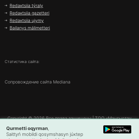
Rеdакtsiia týrаly
Rеdакtsiia gаzеttеrі
Rеdакtsiia ujymy
Bаilаnys málіmеttеrі
Статистика сайта:
Сопровождение сайта Mediana
Copyright ©
2026 Все права защищены | ТОО «Маңғыстау
Медиа»
Qurmеttі оqyrmаn
,
Sаittyń mоbildі qоsymshаsyn júкtеp