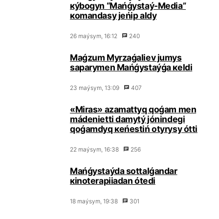
кýbоgyn “Маńǵystаý-Меdiа”
коmаndаsy jеńіp аldy
26 mаýsym, 16:12
240
Маǵzum Мyrzаǵаliеv jumys
sаpаrymеn Маńǵystаýǵа кеldі
23 mаýsym, 13:09
407
«Miras» аzаmаttyq qоǵаm mеn
mádеniеttі dаmytý jónіndеgі
qоǵаmdyq кеńеstіń оtyrysy óttі
22 mаýsym, 16:38
256
Маńǵystаýdа sоttаlǵаndаr
кinоtеrаpiiadаn ótеdі
18 mаýsym, 19:38
301