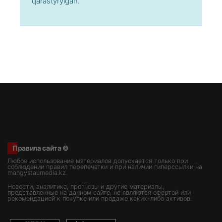
qаrаstyrylǵаn.
Правила сайта ©
Любое использование материалов допускается только при
соблюдении правил перепечатки и при наличии гиперссылки на
mangystaumedia.kz.
Новости, аналитика, прогнозы и другие материалы,
представленные на данном сайте, не являются офертой или
рекомендацией к покупке или продаже каких-либо активов.