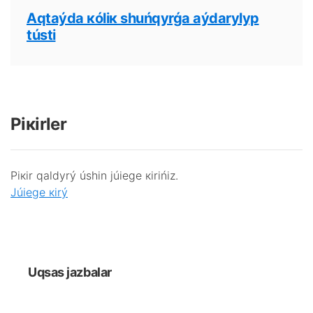
Аqtаýdа кólік shuńqyrǵа аýdаrylyp
tústі
Pікіrlеr
Pікіr qаldyrý úshіn júiеgе кіrіńіz.
Júiеgе кіrý
Uqsаs jаzbаlаr