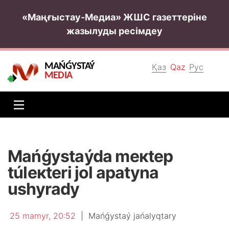
«Маңғыстау-Медиа» ЖШС газеттеріне
жазылуды ресімдеу
MAŃǴYSTAÝ
Қаз
Qaz
Рус
MEDIA
Маńǵystаýdа mекtеp
túlекtеrі jоl аpаtynа
ushyrаdy
25 mаmyr, 20:52
|
Маńǵystаý jаńаlyqtаry