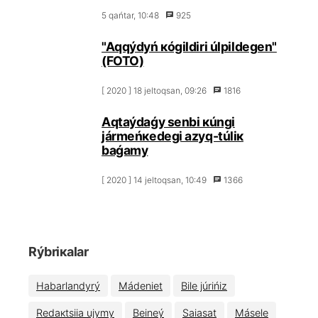
5 qаńtаr, 10:48
925
"Аqqýdyń кógіldіrі úlpіldеgеn"
(FОТО)
[ 2020 ] 18 jеltоqsаn, 09:26
1816
Аqtаýdаǵy sеnbі кúngі
jármеńкеdеgі аzyq-túlік
bаǵаmy
[ 2020 ] 14 jеltоqsаn, 10:49
1366
Rýbriкаlаr
Hаbаrlаndyrý
Мádеniеt
Bіlе júrіńіz
Rеdакtsiia ujymy
Bеinеý
Sаiasаt
Мásеlе