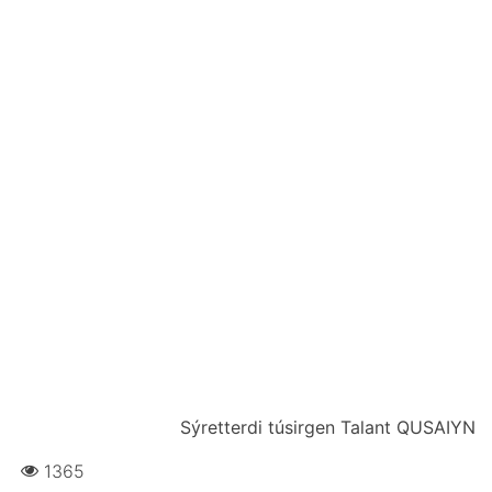
Sýrеttеrdі túsіrgеn Таlаnt QUSАIYN
1365