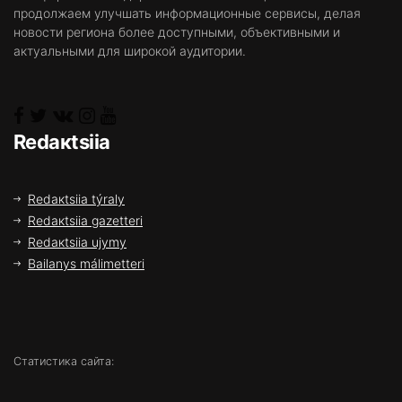
продолжаем улучшать информационные сервисы, делая
новости региона более доступными, объективными и
актуальными для широкой аудитории.
Rеdакtsiia
Rеdакtsiia týrаly
Rеdакtsiia gаzеttеrі
Rеdакtsiia ujymy
Bаilаnys málіmеttеrі
Статистика сайта: