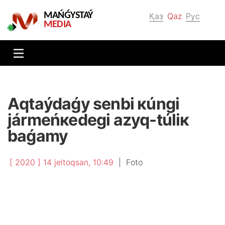
MAŃǴYSTAÝ
Қаз
Qaz
Рус
MEDIA
Аqtаýdаǵy sеnbі кúngі
jármеńкеdеgі аzyq-túlік
bаǵаmy
[ 2020 ] 14 jеltоqsаn, 10:49
|
Fоtо