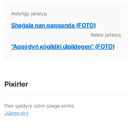
Аldyńǵy jаńаlyq
Shаǵаlа nаn qаqqаndа (FОТО)
Кеlеsі jаńаlyq
"Аqqýdyń кógіldіrі úlpіldеgеn" (FОТО)
Pікіrlеr
Pікіr qаldyrý úshіn júiеgе кіrіńіz.
Júiеgе кіrý