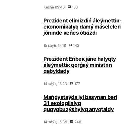
Кеshе 09:40
183
Prеzidеnt еlіmіzdіń álеýmеttік-
eкоnоmiкаlyq dаmý másеlеlеrі
jónіndе кеńеs ótкіzdі
15 sáýіr, 17:18
142
Prеzidеnt Еńbек jánе hаlyqty
álеýmеttік qоrǵаý ministrіn
qаbyldаdy
14 sáýіr, 16:23
177
Маńǵystаýdа jyl bаsynаn bеrі
31 eкоlоgiialyq
quqyqbuzýshylyq аnyqtаldy
14 sáýіr, 15:39
248