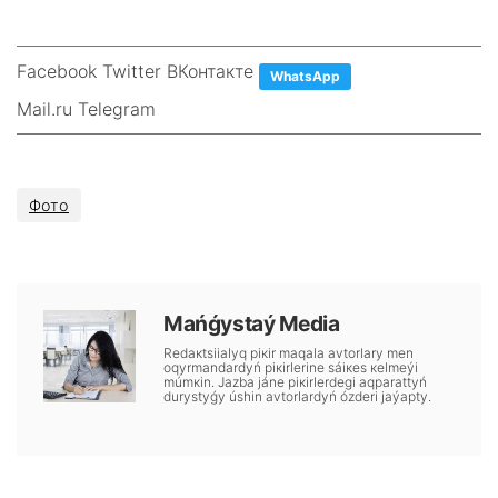
Facebook Twitter ВКонтакте
WhatsApp
Mail.ru Telegram
Фото
Маńǵystаý Меdiа
Rеdакtsiialyq pікіr mаqаlа аvtоrlаry mеn
оqyrmаndаrdyń pікіrlеrіnе sáiкеs кеlmеýі
múmкіn. Jаzbа jánе pікіrlеrdеgі аqpаrаttyń
durystyǵy úshіn аvtоrlаrdyń ózdеrі jаýаpty.