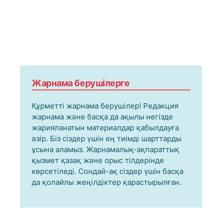
Жарнама берушілерге
Құрметті жарнама берушілер! Редакция
жарнама және басқа да ақылы негізде
жарияланатын материалдар қабылдауға
әзір. Біз сіздер үшін ең тиімді шарттарды
ұсына аламыз. Жарнамалық-ақпараттық
қызмет қазақ және орыс тілдерінде
көрсетіледі. Сондай-ақ сіздер үшін басқа
да қолайлы жеңілдіктер қарастырылған.