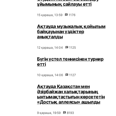
ұйымының сайлауы өтті
15 қараша, 13:59
1176
Ақтауда музыкалық қойылым
байқауынан үздіктер
анықталды
12 қараша, 14:04
1125
Бүгін үстел теннисінен турнир
өтті
10 қараша, 14:06
1127
Ақтауда Қазақстан мен
Әзірбайжан халықтарының
ынтымақтастығын көрсететін
«Достық аллеясы» ашылды
9 қараша, 19:59
8193