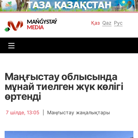
MAŃǴYSTAÝ
Қаз
Qaz
Рус
MEDIA
Маңғыстау облысында
мұнай тиелген жүк көлігі
өртенді
7 шілде, 13:05
|
Маңғыстау жаңалықтары