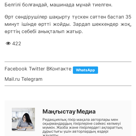
Белгілі болғандай, машинада мұнай тиелген.
Өрт сөндірушілер шақырту түскен сәттен бастап 35
минут ішінде өртті жойды. Зардап шеккендер жоқ,
өрттің себебі анықталып жатыр.
422
Facebook Twitter ВКонтакте
WhatsApp
Mail.ru Telegram
Маңғыстау Медиа
Редакциялық пікір мақала авторлары мен
оқырмандардың пікірлеріне сәйкес келмеуі
мүмкін. Жазба және пікірлердегі ақпараттың
дұрыстығы үшін авторлардың өздері
жауапты.