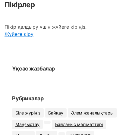
Пікірлер
Пікір қалдыру үшін жүйеге кіріңіз.
Жүйеге кіру
Ұқсас жазбалар
Рубрикалар
Біле жүріңіз
Байқау
Әлем жаңалықтары
Маңғыстау
Байланыс мәліметтері