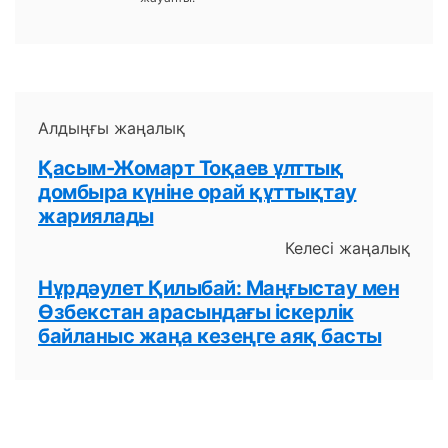
Алдыңғы жаңалық
Қасым-Жомарт Тоқаев ұлттық
домбыра күніне орай құттықтау
жариялады
Келесі жаңалық
Нұрдәулет Қилыбай: Маңғыстау мен
Өзбекстан арасындағы іскерлік
байланыс жаңа кезеңге аяқ басты