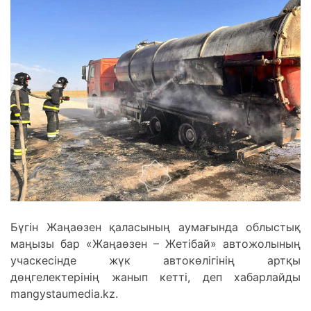
Бүгін Жаңаөзен қаласының аумағында облыстық
маңызы бар «Жаңаөзен – Жетібай» автожолының
учаскесінде жүк автокөлігінің артқы
дөңгелектерінің жанып кетті, деп хабарлайды
mangystaumedia.kz.