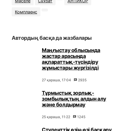
Мәселе
Сұхбат
АНТИКОР
Комплаенс
Автордың басқа да жазбалары
Маңғыстау облысында
жастар арасында
ақпараттық-түсіндіру
жұмыстары жүргізілді
27 қараша, 17:04
2935
Тұрмыстық зорлық-
зомбылықтың алдын алу
және болдырмау
25 қараша, 11:22
1245
Студенттік өзін-өзі басқару