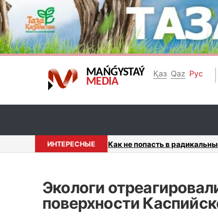
MAŃǴYSTAÝ
Қаз
Qaz
Рус
MEDIA
лигиозные группы разъяснили ...
ИНТЕРЕСНЫЕ
Беспроводной маршрутизатор
Экологи отреагировали
поверхности Каспийск