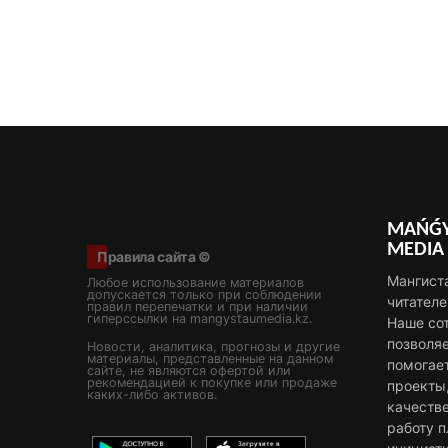
MAŃǴY
MEDIA
Правила сайта ©
Мангист
Любое использование материалов
допускается только при соблюдении
читателе
правил перепечатки и при наличии
гиперссылки на mangystaumedia.kz.
Наше со
позволя
Новости, аналитика, прогнозы и другие
материалы, представленные на данном
помогае
сайте, не являются офертой или
рекомендацией к покупке или продаже
проекты
каких-либо активов.
качестве
работу 