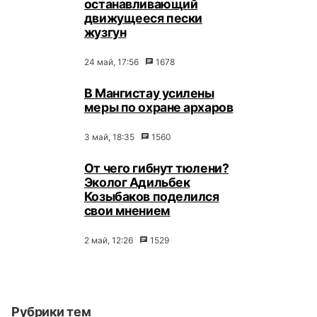
останавливающий
движущееся пески
жузгун
24 май, 17:56
1678
В Мангистау усилены
меры по охране архаров
3 май, 18:35
1560
От чего гибнут тюлени?
Эколог Адильбек
Козыбаков поделился
свои мнением
2 май, 12:26
1529
Рубрики тем