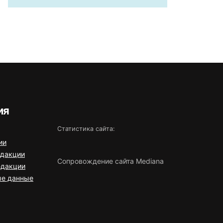
ия
Статистика сайта:
ии
едакции
Сопровождение сайта Mediana
едакции
ые данные