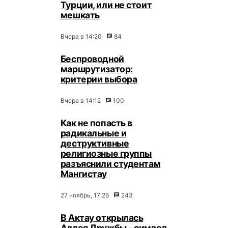
Турции, или не стоит
мешкать
Вчера в 14:20
84
Беспроводной
маршрутизатор:
критерии выбора
Вчера в 14:12
100
Как не попасть в
радикальные и
деструктивные
религиозные группы
разъяснили студентам
Мангистау
27 ноябрь, 17:26
243
В Актау открылась
Аллея Дружбы - символ