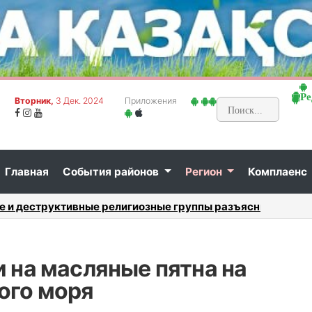
Ре
Вторник,
3 Дек. 2024
Приложения
Главная
События районов
Регион
Комплаенс
: критерии выбора...
Авантюр
 на масляные пятна на
ого моря