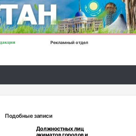
дакция
Рекламный отдел
ный отдых в Турции, или не стоит мешкать...
Подобные записи
Должностных лиц
акиматов городов и