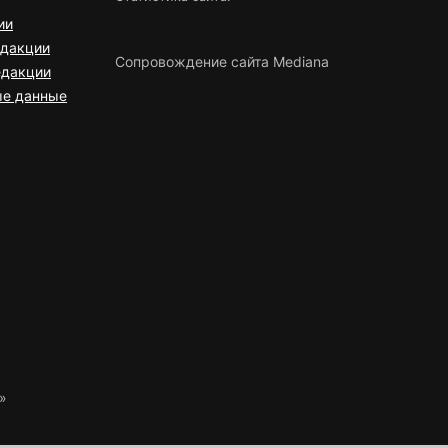
ии
едакции
Сопровождение сайта Mediana
едакции
ые данные
»