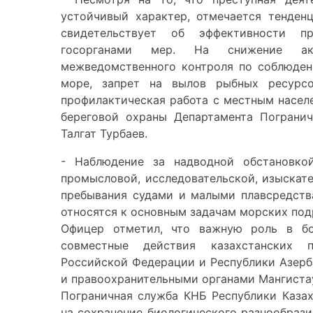
устойчивый характер, отмечается тенден
свидетельствует об эффективности п
госорганами мер. На снижение акт
межведомственного контроля по соблюден
море, запрет на вылов рыбных ресурсо
профилактическая работа с местным насел
береговой охраны Департамента Пограни
Талгат Турбаев.
- Наблюдение за надводной обстановкой
промысловой, исследовательской, изыскат
пребывания судами и малыми плавсредств
относятся к основным задачам морских подр
Офицер отметил, что важную роль в бо
совместные действия казахстанских 
Российской Федерации и Республики Азер
и правоохранительными органами Мангиста
Пограничная служба КНБ Республики Каза
на сохранение биологического разнообраз