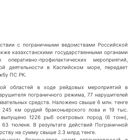
йствии с пограничными ведомствами Российской
акже казахстанскими государственными органами
 оперативно-профилактических мероприятий,
кой деятельности в Каспийском море, передает
жбу ПС РК.
кой областей в ходе рейдовых мероприятий в
арушителя пограничного режима, 77 нарушителей
авательных средств. Наложено свыше 6 млн. тенге
 245 км орудий браконьерского лова и 19 тыс.
 выпущено 1226 рыб осетровых пород (6 тонн),
 63 тюленя. В результате действий Пограничной
ству на сумму свыше 2.3 млрд тенге.
ельность браконьеров носит организованный и