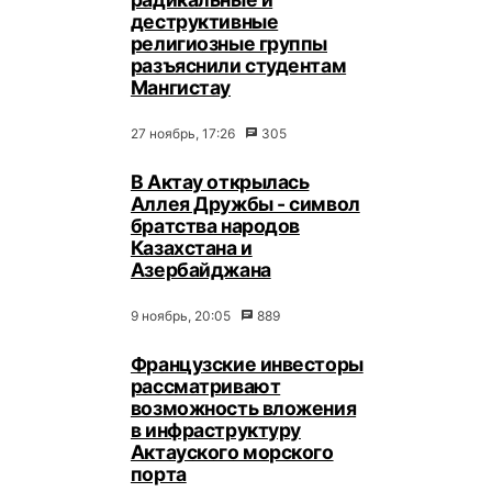
деструктивные
религиозные группы
разъяснили студентам
Мангистау
27 ноябрь, 17:26
305
В Актау открылась
Аллея Дружбы - символ
братства народов
Казахстана и
Азербайджана
9 ноябрь, 20:05
889
Французские инвесторы
рассматривают
возможность вложения
в инфраструктуру
Актауского морского
порта