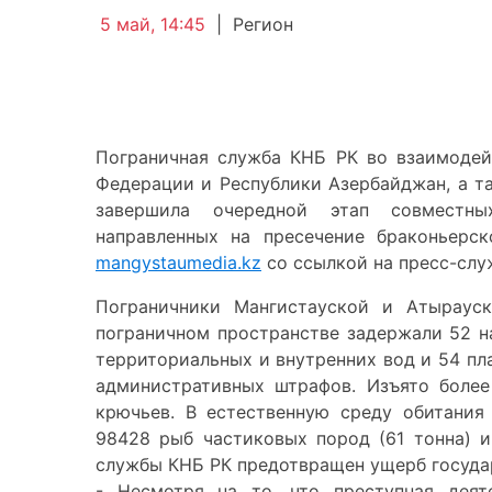
5 май, 14:45
|
Регион
Пограничная служба КНБ РК во взаимоде
Федерации и Республики Азербайджан, а т
завершила очередной этап совместных
направленных на пресечение браконьерс
mangystaumedia.kz
со ссылкой на пресс-слу
Пограничники Мангистауской и Атыраус
пограничном пространстве задержали 52 н
территориальных и внутренних вод и 54 пл
административных штрафов. Изъято более
крючьев. В естественную среду обитания
98428 рыб частиковых пород (61 тонна) и
службы КНБ РК предотвращен ущерб государ
- Несмотря на то, что преступная деят