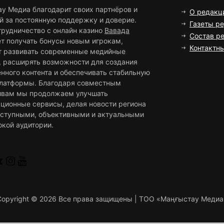
ау Медиа благодарит своих партнёров и
О редакц
й за постоянную поддержку и доверие.
Газеты р
трудничество с онлайн казино
Вавада
Состав р
ет получать бонусы новым игрокам,
Контактн
т развивать современные медийные
, расширять возможности для создания
нного контента и обеспечивать стабильную
платформы. Благодаря совместным
ивам мы продолжаем улучшать
ционные сервисы, делая новости региона
оступными, объективными и актуальными
окой аудитории.
Copyright ©
2026 Все права защищены | ТОО «Маңғыстау Медиа