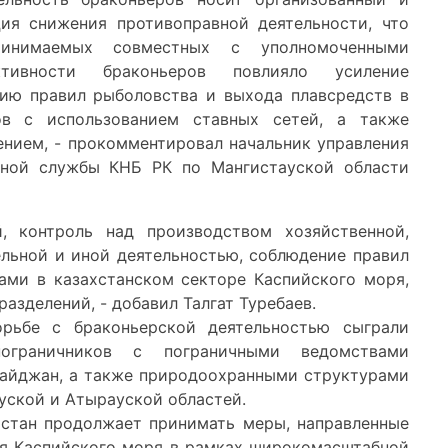
ция снижения противоправной деятельности, что
ринимаемых совместных с уполномоченными
ивности браконьеров повлияло усиление
ию правил рыболовства и выхода плавсредств в
в с использованием ставных сетей, а также
ением, - прокомментировал начальник управления
чной службы КНБ РК по Мангистауской области
, контроль над производством хозяйственной,
ельной и иной деятельностью, соблюдение правил
ами в казахстанском секторе Каспийского моря,
азделений, - добавил Талгат Туребаев.
рьбе с браконьерской деятельностью сыграли
пограничников с пограничными ведомствами
байджан, а также природоохранными структурами
уской и Атырауской областей.
хстан продолжает принимать меры, направленные
ия Каспийского моря в рамках широкомасштабной