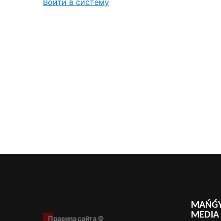
Войти в систему
MAŃǴY
MEDIA
Правила сайта ©