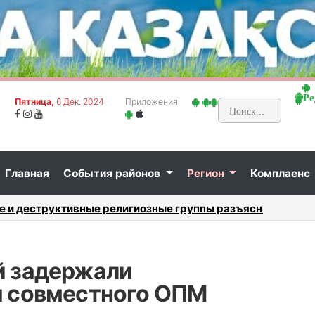
Ре
Пятница,
6 Дек. 2024
Приложения
Главная
События районов
Регион
Комплаенс
: критерии выбора...
Авантюр
й задержали
я совместного ОПМ