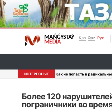
MAŃǴYSTAÝ
Қаз
Qaz
Рус
MEDIA
лигиозные группы разъяснили ...
ИНТЕРЕСНЫЕ
Беспроводной маршрутизатор
Более 120 нарушителе
пограничники во врем