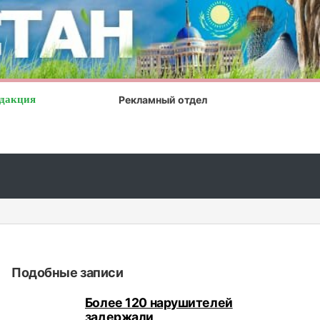
дакция
Рекламный отдел
ный отдых в Турции, или не стоит мешкать...
Подобные записи
Более 120 нарушителей
задержали