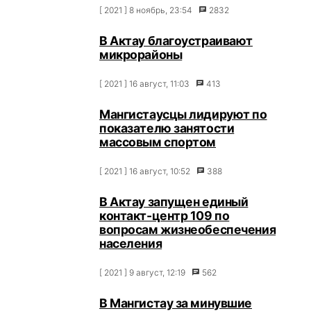
[ 2021 ] 8 ноябрь, 23:54
2832
В Актау благоустраивают
микрорайоны
[ 2021 ] 16 август, 11:03
413
Мангистаусцы лидируют по
показателю занятости
массовым спортом
[ 2021 ] 16 август, 10:52
388
В Актау запущен единый
контакт-центр 109 по
вопросам жизнеобеспечения
населения
[ 2021 ] 9 август, 12:19
562
В Мангистау за минувшие