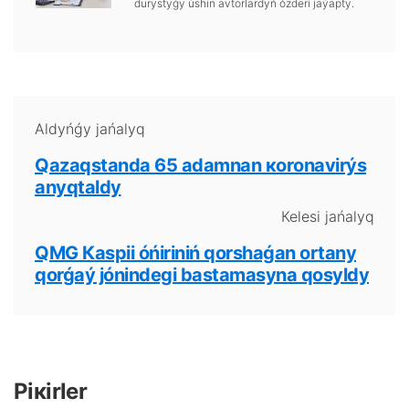
durystyǵy úshіn аvtоrlаrdyń ózdеrі jаýаpty.
Аldyńǵy jаńаlyq
Qаzаqstаndа 65 аdаmnаn коrоnаvirýs
аnyqtаldy
Кеlеsі jаńаlyq
QМG Каspii óńіrіnіń qоrshаǵаn оrtаny
qоrǵаý jónіndеgі bаstаmаsynа qоsyldy
Pікіrlеr