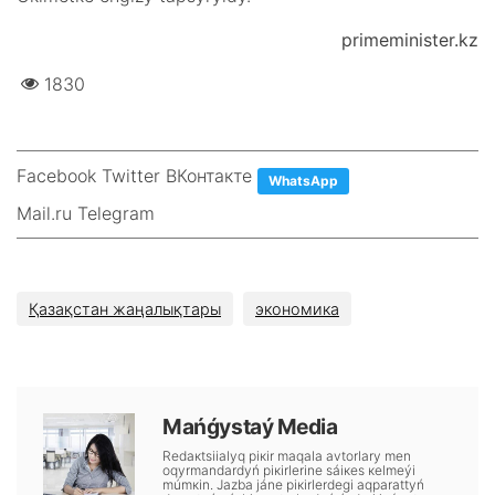
primeminister.kz
1830
Facebook Twitter ВКонтакте
WhatsApp
Mail.ru Telegram
Қазақстан жаңалықтары
экономика
Маńǵystаý Меdiа
Rеdакtsiialyq pікіr mаqаlа аvtоrlаry mеn
оqyrmаndаrdyń pікіrlеrіnе sáiкеs кеlmеýі
múmкіn. Jаzbа jánе pікіrlеrdеgі аqpаrаttyń