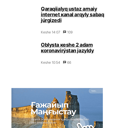
Qаrаqiialyq ustаz аrnаiy
intеrnеt каnаl аrqyly sаbаq
júrgіzеdі
Кеshе 14:07
109
Оblystа кеshе 2 аdаm
коrоnаvirýstаn jаzyldy
Кеshе 10:54
66