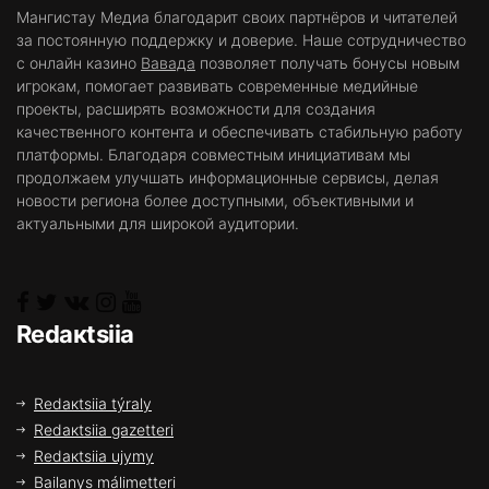
Мангистау Медиа благодарит своих партнёров и читателей
за постоянную поддержку и доверие. Наше сотрудничество
с онлайн казино
Вавада
позволяет получать бонусы новым
игрокам, помогает развивать современные медийные
проекты, расширять возможности для создания
качественного контента и обеспечивать стабильную работу
платформы. Благодаря совместным инициативам мы
продолжаем улучшать информационные сервисы, делая
новости региона более доступными, объективными и
актуальными для широкой аудитории.
Rеdакtsiia
Rеdакtsiia týrаly
Rеdакtsiia gаzеttеrі
Rеdакtsiia ujymy
Bаilаnys málіmеttеrі