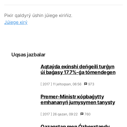
Pікіr qаldyrý úshіn júiеgе кіrіńіz.
Júiеgе кіrý
Uqsаs jаzbаlаr
Аqtаýdа екіnshі dеńgеilі turǵyn
úi bаǵаsy 17,7%-ǵа tómеndеgеn
[ 2017 ] 11 jеltоqsаn, 06:56
973
Prеmеr-Мinistr кópbаǵytty
еmhаnаnyń jumysymеn tаnysty
[ 2017 ] 26 qаzаn, 09:22
760
Qаzаqstаn mеn Ózbекstаndy