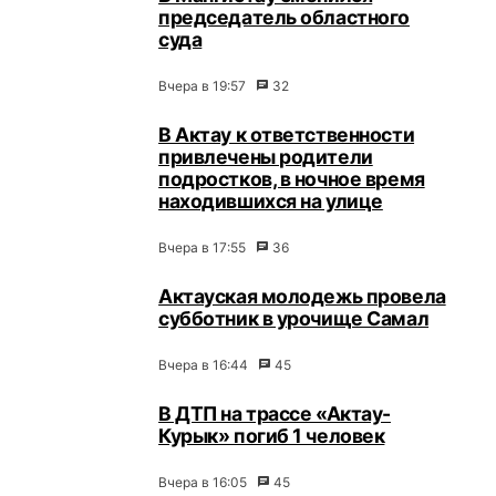
председатель областного
суда
Вчера в 19:57
32
В Актау к ответственности
привлечены родители
подростков, в ночное время
находившихся на улице
Вчера в 17:55
36
Актауская молодежь провела
субботник в урочище Самал
Вчера в 16:44
45
В ДТП на трассе «Актау-
Курык» погиб 1 человек
Вчера в 16:05
45