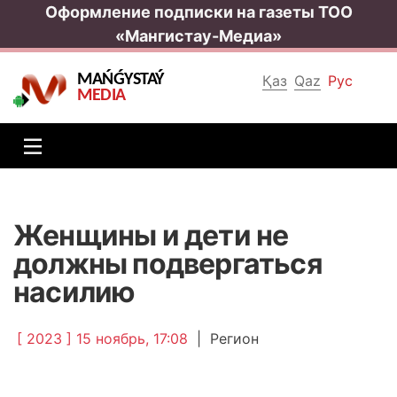
Оформление подписки на газеты ТОО
«Мангистау-Медиа»
MAŃǴYSTAÝ
Қаз
Qaz
Рус
MEDIA
Женщины и дети не
должны подвергаться
насилию
[ 2023 ] 15 ноябрь, 17:08
|
Регион