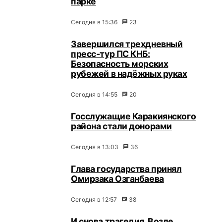
парке
Сегодня в 15:36
23
Завершился трехдневный
пресс-тур ПС КНБ:
Безопасность морских
рубежей в надёжных руках
Сегодня в 14:55
20
Госслужащие Каракиянского
района стали донорами
Сегодня в 13:03
36
Глава государства принял
Омирзака Озганбаева
Сегодня в 12:57
38
И снова трагедия. Возле