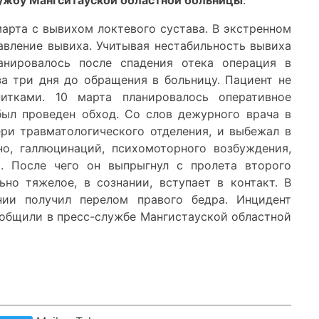
ужбу Мангситауской областной больницы
.
марта с вывихом локтевого сустава. В экстренном
авление вывиха. Учитывая нестабильность вывиха
анировалось после спадения отека операция в
за три дня до обращения в больницу. Пациент не
итками. 10 марта планировалось оперативное
ыл проведен обход. Со слов дежурного врача в
ери травматологического отделения, и выбежал в
но, галлюцинаций, психомоторного возбуждения,
я. После чего он выпрыгнул с пролета второго
ьно тяжелое, в сознании, вступает в контакт. В
ии получил перелом правого бедра. Инцидент
ообщили в пресс-службе Мангистауской областной