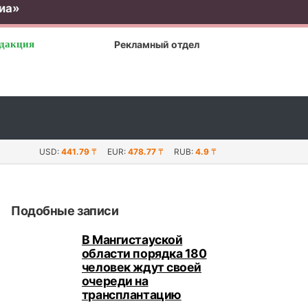
иа»
дакция
Рекламный отдел
 впервые пройдет чемпионат Азии и Океании по самбо...
USD:
441.79
₸
EUR:
478.77
₸
RUB:
4.9
₸
Подобные записи
В Мангистауской
области порядка 180
человек ждут своей
очереди на
трансплантацию