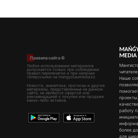
MAŃǴY
MEDIA
Правила сайта ©
Мангист
Любое использование материалов
допускается только при соблюдении
читателе
правил перепечатки и при наличии
гиперссылки на mangystaumedia.kz.
Наше со
позволя
Новости, аналитика, прогнозы и другие
материалы, представленные на данном
помогае
сайте, не являются офертой или
рекомендацией к покупке или продаже
проекты
каких-либо активов.
качестве
работу 
инициат
информа
более д
для шир