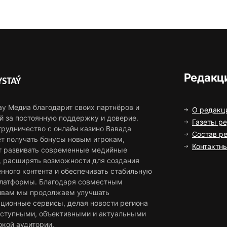
Редакц
STAÝ
ау Медиа благодарит своих партнёров и
О редакц
й за постоянную поддержку и доверие.
Газеты р
трудничество с онлайн казино
Вавада
Состав р
ет получать бонусы новым игрокам,
Контактн
т развивать современные медийные
, расширять возможности для создания
нного контента и обеспечивать стабильную
платформы. Благодаря совместным
ивам мы продолжаем улучшать
ционные сервисы, делая новости региона
оступными, объективными и актуальными
окой аудитории.