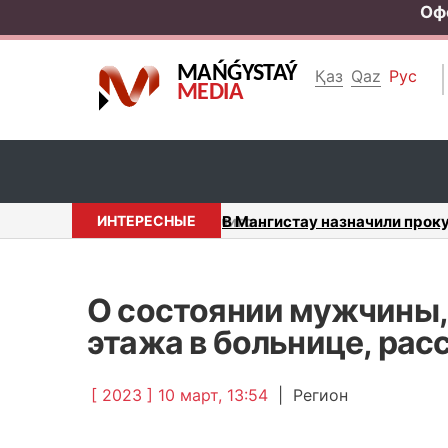
Оф
MAŃǴYSTAÝ
Қаз
Qaz
Рус
MEDIA
ИНТЕРЕСНЫЕ
Двухлетнего ребенка нашла и
О состоянии мужчины,
этажа в больнице, рас
[ 2023 ] 10 март, 13:54
|
Регион