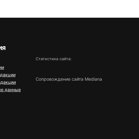
ия
Статистика сайта:
ии
едакции
Сопровождение сайта Mediana
едакции
ые данные