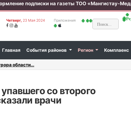
ормление подписки на газеты ТОО «Мангистау-Мед
Ре
Четверг,
23 Мая 2024
Приложения
Главная
События районов
Регион
Комплаенс
нспектор ювенальной полиции Актау...
В Актау
 упавшего со второго
сказали врачи