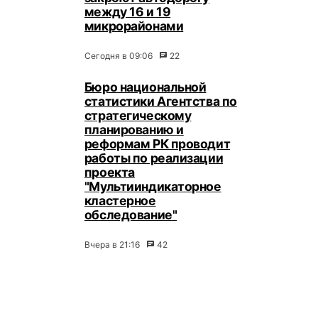
между 16 и 19
микрорайонами
Сегодня в 09:06
22
Бюро национальной
статистики Агентства по
стратегическому
планированию и
реформам РК проводит
работы по реализации
проекта
"Мультииндикаторное
кластерное
обследование"
Вчера в 21:16
42