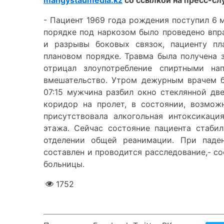
mangystaumedia.kz
со ссылкой на пресс-сл
- Пациент 1969 года рождения поступил 6 
порядке под наркозом было проведено впр
и разрывы боковых связок, пациенту пл
плановом порядке. Травма была получена 
отрицал злоупотребление спиртными нап
вмешательство. Утром дежурным врачем б
07:15 мужчина разбил окно стеклянной дв
коридор на пролет, в состоянии, возмож
присутствовала алкогольная интоксикаци
этажа. Сейчас состояние пациента стабил
отделении общей реанимации. При паден
составлен и проводится расследование,- с
больницы.
1752