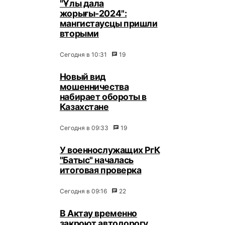
"Ұлы дала
жорығы-2024":
мангистаусцы пришли
вторыми
Сегодня в 10:31
19
Новый вид
мошенничества
набирает обороты в
Казахстане
Сегодня в 09:33
19
У военнослужащих РгК
"Батыс" началась
итоговая проверка
Сегодня в 09:16
22
В Актау временно
закроют автодорогу