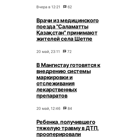
Вчера в 12:21
62
Врачи из медицинского
поезда "Саламатты
Қазақстан" принимают
жителей села Шетпе
20 май, 23:11
72
В Мангистау готовятся к
внедрению системы
маркировки и
отслеживания
лекарственных
препаратов
20 май, 12:46
84
Ребенка, получившего
тяжелую травму в ДТП,
прооперировали