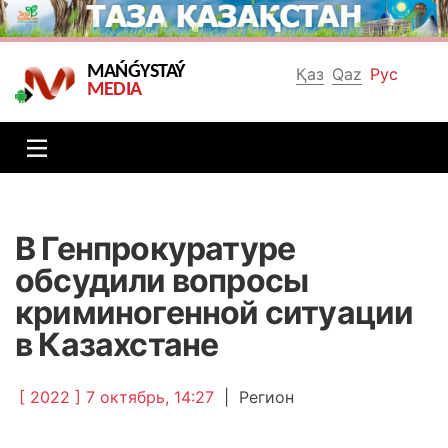
MAŃǴYSTAÝ
Қаз
Qaz
Рус
MEDIA
В Генпрокуратуре
обсудили вопросы
криминогенной ситуации
в Казахстане
[ 2022 ] 7 октябрь, 14:27
|
Регион