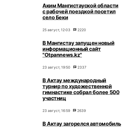
Аким Мангистауской области
с рабочей поездкой посетил
село Беки
25 август, 12:03
2220
В Мангистау запущен новый
информационный сайт
"Otpannews.kz"
23 август, 19:50
2337
В Актау международный
турнир по художественной
гимнастике собрал более 500
участниц
23 август, 16:59
2639
В Актау загорелся автомобиль