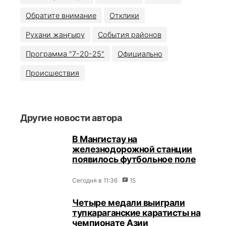
Обратите внимание
Отклики
Рухани жаңғыру
События районов
Программа "7-20-25"
Официально
Происшествия
Другие новости автора
В Мангистау на
железнодорожной станции
появилось футбольное поле
Сегодня в 11:36
15
Четыре медали выиграли
тупкараганские каратисты на
чемпионате Азии