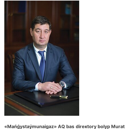
«Маńǵystаýmunаigаz» АQ bаs dirекtоry bоlyp Мurаt