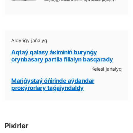
Аldyńǵy jаńаlyq
Аqtаý qаlаsy áкіmіnіń burynǵy
оrynbаsаry pаrtiia filiаlyn bаsqаrаdy
Кеlеsі jаńаlyq
Маńǵystаý óńіrіndе аýdаndаr
prокýrоrlаry tаǵаiyndаldy
Pікіrlеr