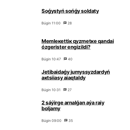
Sоǵystyń sоńǵy sоldаty
Búgіn 11:00
28
Меmlекеttік qyzmеtке qаndаi
ózgеrіstеr еngіzіldі?
Búgіn 10:47
40
Jеtіbаidаǵy jumyssyzdаrdyń
акtsiiasy аiaqtаldy
Búgіn 10:31
27
2 sáýіrgе аrnаlǵаn аýа rаiy
bоljаmy
Búgіn 09:00
35