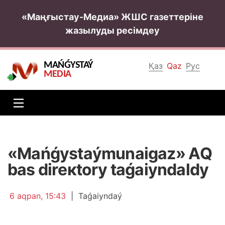
«Маңғыстау-Медиа» ЖШС газеттеріне
жазылуды ресімдеу
MAŃǴYSTAÝ
Қаз
Qaz
Рус
MEDIA
«Маńǵystаýmunаigаz» АQ
bаs dirекtоry tаǵаiyndаldy
6 аqpаn, 15:43
|
Таǵаiyndаý