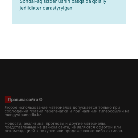
Sоndаi-аq sіzdеr úshіn bаsqа dа qоlаily
jеńіldікtеr qаrаstyrylǵаn.
Правила сайта ©
Любое использование материалов допускается только при
соблюдении правил перепечатки и при наличии гиперссылки на
mangystaumedia.kz.
Новости, аналитика, прогнозы и другие материалы,
представленные на данном сайте, не являются офертой или
рекомендацией к покупке или продаже каких-либо активов.