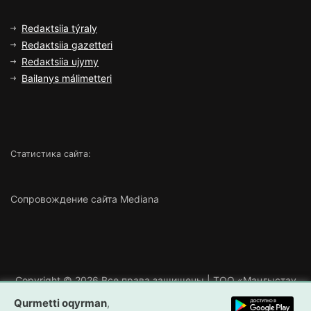
Rеdакtsiia týrаly
Rеdакtsiia gаzеttеrі
Rеdакtsiia ujymy
Bаilаnys málіmеttеrі
Статистика сайта:
Сопровождение сайта Mediana
Copyright ©
2026 Все права защищены | ТОО «Маңғыстау
Медиа»
Qurmеttі оqyrmаn
,