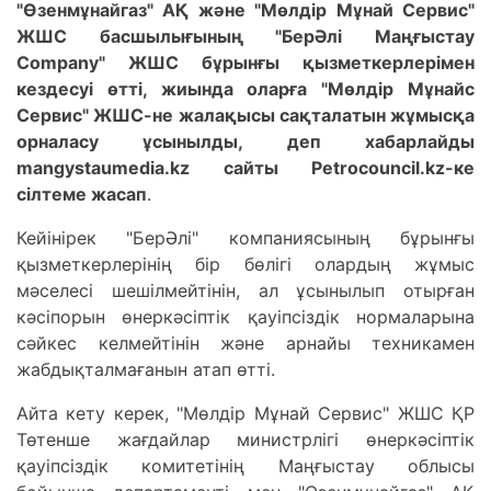
"Өзенмұнайгаз" АҚ және "Мөлдір Мұнай Сервис"
ЖШС басшылығының "БерӘлі Маңғыстау
Company" ЖШС бұрынғы қызметкерлерімен
кездесуі өтті, жиында оларға "Мөлдір Мұнайс
Сервис" ЖШС-не жалақысы сақталатын жұмысқа
орналасу ұсынылды, деп хабарлайды
mangystaumedia.kz сайты Petrocouncil.kz-ке
сілтеме жасап
.
Кейінірек "БерӘлі" компаниясының бұрынғы
қызметкерлерінің бір бөлігі олардың жұмыс
мәселесі шешілмейтінін, ал ұсынылып отырған
кәсіпорын өнеркәсіптік қауіпсіздік нормаларына
сәйкес келмейтінін және арнайы техникамен
жабдықталмағанын атап өтті.
Айта кету керек, "Мөлдір Мұнай Сервис" ЖШС ҚР
Төтенше жағдайлар министрлігі өнеркәсіптік
қауіпсіздік комитетінің Маңғыстау облысы