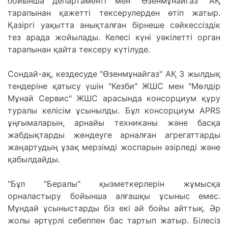
бойынша департаменті мен "Өзенмұнайгаз" АҚ
тарапынан қажетті тексерулерден өтіп жатыр.
Қазіргі уақытта анықталған бірнеше сәйкессіздік
тез арада жойылады. Келесі күні уәкілетті орган
тарапынан қайта тексеру күтілуде.
Сондай-ақ, кездесуде "Өзенмұнайгаз" АҚ 3 жылдық
тендеріне қатысу үшін "Кезби" ЖШС мен "Мөлдір
Мұнай Сервис" ЖШС арасында консорциум құру
туралы келісім ұсынылды. Бұл консорциум APRS
ұңғымаларын, арнайы техниканы және басқа
жабдықтарды жөндеуге арналған агрегаттарды
жаңартудың ұзақ мерзімді жоспарын әзірледі және
қабылдайды.
"Бұл "Бералы" қызметкерлерін жұмысқа
орналастыру бойынша алғашқы ұсыныс емес.
Мұндай ұсыныстарды біз екі ай бойы айттық. Әр
жолы әртүрлі себеппен бас тартып жатыр. Білесіз