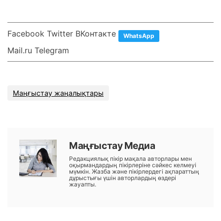
Facebook Twitter ВКонтакте
WhatsApp
Mail.ru Telegram
Маңғыстау жаңалықтары
Маңғыстау Медиа
Редакциялық пікір мақала авторлары мен
оқырмандардың пікірлеріне сәйкес келмеуі
мүмкін. Жазба және пікірлердегі ақпараттың
дұрыстығы үшін авторлардың өздері
жауапты.