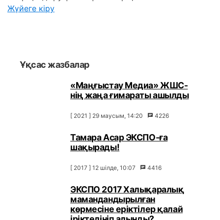
Жүйеге кіру
Ұқсас жазбалар
«Маңғыстау Медиа» ЖШС-
нің жаңа ғимараты ашылды
[ 2021 ] 29 маусым, 14:20
4226
Тамара Асар ЭКСПО-ға
шақырады!
[ 2017 ] 12 шілде, 10:07
4416
ЭКСПО 2017 Халықаралық
мамандандырылған
көрмесіне еріктілер қалай
іріктелініп алынды?