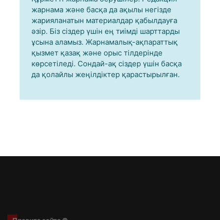
жарнама және басқа да ақылы негізде
жарияланатын материалдар қабылдауға
әзір. Біз сіздер үшін ең тиімді шарттарды
ұсына аламыз. Жарнамалық-ақпараттық
қызмет қазақ және орыс тілдерінде
көрсетіледі. Сондай-ақ сіздер үшін басқа
да қолайлы жеңілдіктер қарастырылған.