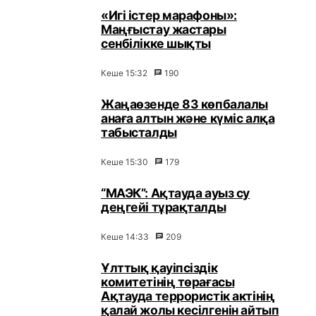
«Игі істер марафоны»:
Маңғыстау жастары
сенбілікке шықты
Кеше 15:32
190
Жаңаөзенде 83 көпбалалы
анаға алтын және күміс алқа
табысталды
Кеше 15:30
179
“МАЭК”: Ақтауда ауыз су
деңгейі тұрақталды
Кеше 14:33
209
Ұлттық қауіпсіздік
комитетінің төрағасы
Ақтауда террористік актінің
қалай жолы кесілгенін айтып