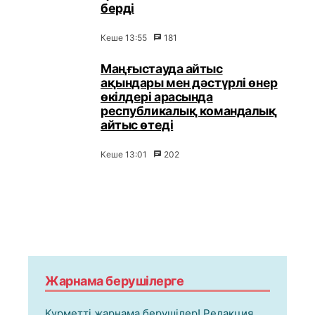
берді
Кеше 13:55
181
Маңғыстауда айтыс
ақындары мен дәстүрлі өнер
өкілдері арасында
республикалық командалық
айтыс өтеді
Кеше 13:01
202
Жарнама берушілерге
Құрметті жарнама берушілер! Редакция