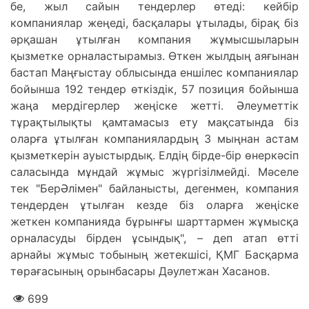
бе, жыл сайын тендерлер өтеді: кейбір
компаниялар жеңеді, басқалары ұтылады, бірақ біз
әрқашан ұтылған компания жұмысшыларын
қызметке орналастырамыз. Өткен жылдың аяғынан
бастап Маңғыстау облысында еншілес компаниялар
бойынша 192 тендер өткіздік, 57 позиция бойынша
жаңа мердігерлер жеңіске жетті. Әлеуметтік
тұрақтылықты қамтамасыз ету мақсатында біз
оларға ұтылған компаниялардың 3 мыңнан астам
қызметкерін ауыстырдық. Елдің бірде-бір өнеркәсіп
саласында мұндай жұмыс жүргізілмейді. Мәселе
тек "БерӘлімен" байланысты, дегенмен, компания
тендерден ұтылған кезде біз оларға жеңіске
жеткен компанияда бұрынғы шарттармен жұмысқа
орналасуды бірден ұсындық", – деп атап өтті
арнайы жұмыс тобының жетекшісі, ҚМГ Басқарма
төрағасының орынбасары Дәулетжан Хасанов.
699