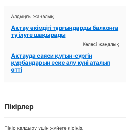
Алдыңғы жаңалық
Ақтау әкімдігі тұрғындарды балконға
ту ілуге шақырады
Келесі жаңалық
Ақтауда саяси қуғын-сүргін
құрбандарын еске алу күні аталып
өтті
Пікірлер
Пікір қалдыру үшін жүйеге кіріңіз.