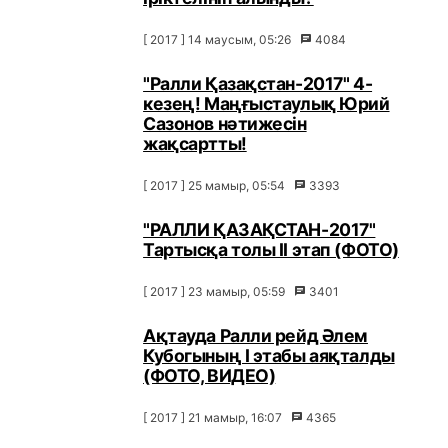
[ 2017 ] 14 маусым, 05:26
4084
"Ралли Қазақстан-2017" 4-
кезең! Маңғыстаулық Юрий
Сазонов нәтижесін
жақсартты!
[ 2017 ] 25 мамыр, 05:54
3393
"РАЛЛИ ҚАЗАҚСТАН-2017"
Тартысқа толы ІІ этап (ФОТО)
[ 2017 ] 23 мамыр, 05:59
3401
Ақтауда Ралли рейд Әлем
Кубогының I этабы аяқталды
(ФОТО, ВИДЕО)
[ 2017 ] 21 мамыр, 16:07
4365