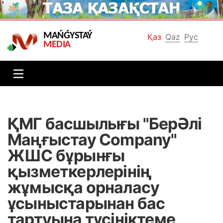
MAŃǴYSTAÝ
Қаз
Qaz
Рус
MEDIA
ҚМГ басшылығы "БерӘлі
Маңғыстау Company"
ЖШС бұрынғы
қызметкерлерінің
жұмысқа орналасу
ұсыныстарынан бас
тартуына түсініктеме