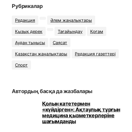
Рубрикалар
Редакция
Әлем жаңалықтары
Қызық дерек
Тағайындау
Қоғам
Аудан тынысы
Саясат
Қазақстан жаңалықтары
Редакция газеттері
Спорт
Автордың басқа да жазбалары
Қолын катетермен
«күйдірген»: Ақтаулық тұрғын
медицина қызметкерлеріне
шағымданды