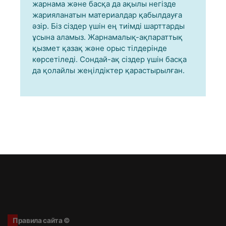
жарнама және басқа да ақылы негізде
жарияланатын материалдар қабылдауға
әзір. Біз сіздер үшін ең тиімді шарттарды
ұсына аламыз. Жарнамалық-ақпараттық
қызмет қазақ және орыс тілдерінде
көрсетіледі. Сондай-ақ сіздер үшін басқа
да қолайлы жеңілдіктер қарастырылған.
Правила сайта ©