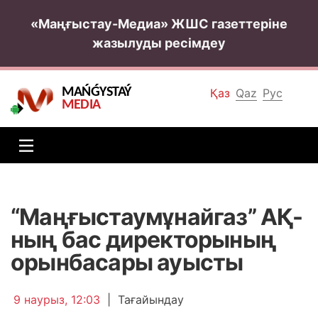
«Маңғыстау-Медиа» ЖШС газеттеріне
жазылуды ресімдеу
MAŃǴYSTAÝ
Қаз
Qaz
Рус
MEDIA
“Маңғыстаумұнайгаз” АҚ-
ның бас директорының
орынбасары ауысты
9 наурыз, 12:03
|
Тағайындау