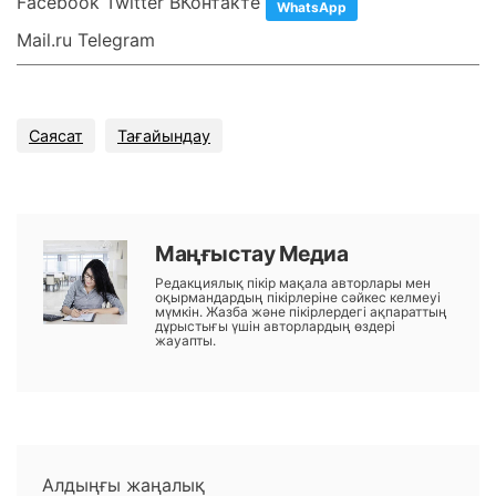
Facebook Twitter ВКонтакте
WhatsApp
Mail.ru Telegram
Саясат
Тағайындау
Маңғыстау Медиа
Редакциялық пікір мақала авторлары мен
оқырмандардың пікірлеріне сәйкес келмеуі
мүмкін. Жазба және пікірлердегі ақпараттың
дұрыстығы үшін авторлардың өздері
жауапты.
Алдыңғы жаңалық