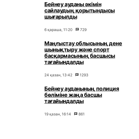
Бейнеу ауданы әкімін
сайлаудың қорытындысы
шығарылды
6 қараша, 11:20
729
Маңғыстау облысының дене
шынықтыру және спорт
басқармасының басшысы
тағайындалды
24 қазан, 13:42
1293
Бейнеу ауданының полиция
бөліміне жаңа басшы
тағайындалды
19 қазан, 16:14
861