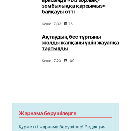
зомбылыққа қарсымыз»
байқауы өтті
Кеше 17:33
76
Ақтаудың бес тұрғыны
жолды жапқаны үшін жауапқа
тартылды
Кеше 17:20
100
Жарнама берушілерге
Құрметті жарнама берушілер! Редакция