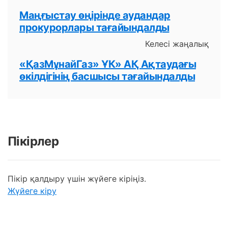
Маңғыстау өңірінде аудандар
прокурорлары тағайындалды
Келесі жаңалық
«ҚазМұнайГаз» ҰК» АҚ Ақтаудағы
өкілдігінің басшысы тағайындалды
Пікірлер
Пікір қалдыру үшін жүйеге кіріңіз.
Жүйеге кіру