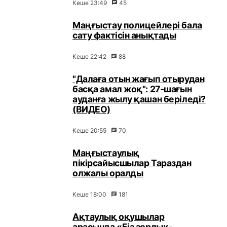
Кеше 23:49
45
Маңғыстау полицейлері бала
сату фактісін анықтады
Кеше 22:42
88
"Далаға отын жағып отырудан
басқа амал жоқ": 27-шағын
ауданға жылу қашан беріледі?
(ВИДЕО)
Кеше 20:55
70
Маңғыстаулық
пікірсайысшылар Тараздан
олжалы оралды
Кеше 18:00
181
Ақтаулық оқушылар
арасында «Біз зорлық-