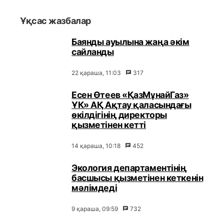
Ұқсас жазбалар
Баянды ауылына жаңа әкім
сайланды
22 қараша, 11:03
317
Есен Өтеев «ҚазМұнайГаз»
ҰК» АҚ Ақтау қаласындағы
өкілдігінің директоры
қызметінен кетті
14 қараша, 10:18
452
Экология департаментінің
басшысы қызметінен кеткенін
мәлімдеді
9 қараша, 09:59
732