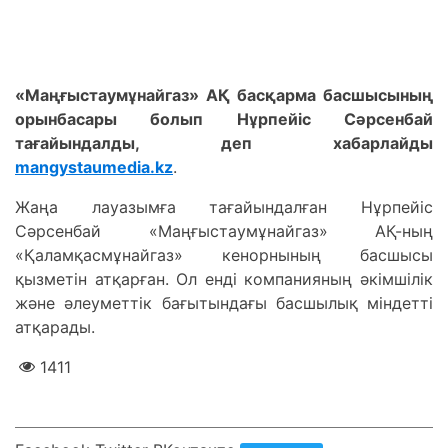
«Маңғыстаумұнайгаз» АҚ басқарма басшысының
орынбасары болып Нұрпейіс Сәрсенбай
тағайындалды, деп хабарлайды
mangystaumedia.kz
.
Жаңа лауазымға тағайындалған Нұрпейіс
Сәрсенбай «Маңғыстаумұнайгаз» АҚ-ның
«Қаламқасмұнайгаз» кенорнының басшысы
қызметін атқарған. Ол енді компанияның әкімшілік
және әлеуметтік бағытындағы басшылық міндетті
атқарады.
1411